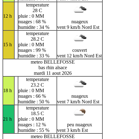
temperature
28 C
12 h
pluie : 0 MM
nuages : 68 %
nuageux
humidite : 34 %
vent 9 km/h Nord Est
temperature
28.2 C
15 h
pluie : 0 MM
nuages : 99 %
couvert
humidite : 33 %
vent 12 km/h Nord Est
meteo BELLEFOSSE
bas rhin alsace
mardi 11 aout 2026
temperature
23.2 C
18 h
pluie : 0 MM
nuages : 66 %
nuageux
humidite : 50 %
vent 7 km/h Nord Est
temperature
18.5 C
21 h
pluie : 0 MM
nuages : 12 %
peu nuageux
humidite : 55 %
vent 3 km/h Est
meteo BELLEFOSSE