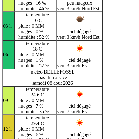
nuages : 16 %
peu nuageux
humidite : 46 %
vent 3 km/h Nord Est
temperature
16 C
03 h
pluie : 0 MM
nuages : 0 %
ciel dégagé
humidite : 52 %
vent 3 km/h Nord Est
temperature
18 C
06 h
pluie : 0 MM
nuages : 1 %
ciel dégagé
humidite : 52 %
vent 3 km/h Est
meteo BELLEFOSSE
bas rhin alsace
samedi 08 aout 2026
temperature
24.6 C
09 h
pluie : 0 MM
nuages : 7 %
ciel dégagé
humidite : 35 %
vent 7 km/h Est
temperature
29.4 C
12 h
pluie : 0 MM
nuages : 6 %
ciel dégagé