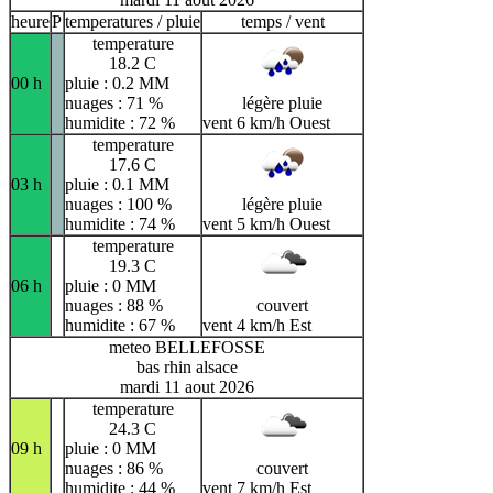
heure
P
temperatures / pluie
temps / vent
temperature
18.2 C
00 h
pluie : 0.2 MM
nuages : 71 %
légère pluie
humidite : 72 %
vent 6 km/h Ouest
temperature
17.6 C
03 h
pluie : 0.1 MM
nuages : 100 %
légère pluie
humidite : 74 %
vent 5 km/h Ouest
temperature
19.3 C
06 h
pluie : 0 MM
nuages : 88 %
couvert
humidite : 67 %
vent 4 km/h Est
meteo BELLEFOSSE
bas rhin alsace
mardi 11 aout 2026
temperature
24.3 C
09 h
pluie : 0 MM
nuages : 86 %
couvert
humidite : 44 %
vent 7 km/h Est