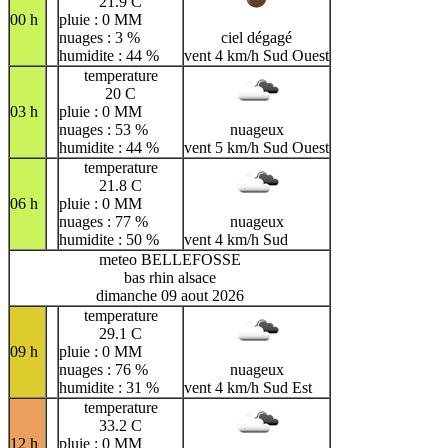
21.9 C
00 h
pluie : 0 MM
nuages : 3 %
ciel dégagé
humidite : 44 %
vent 4 km/h Sud Ouest
temperature
20 C
03 h
pluie : 0 MM
nuages : 53 %
nuageux
humidite : 44 %
vent 5 km/h Sud Ouest
temperature
21.8 C
06 h
pluie : 0 MM
nuages : 77 %
nuageux
humidite : 50 %
vent 4 km/h Sud
meteo BELLEFOSSE
bas rhin alsace
dimanche 09 aout 2026
temperature
29.1 C
09 h
pluie : 0 MM
nuages : 76 %
nuageux
humidite : 31 %
vent 4 km/h Sud Est
temperature
33.2 C
12 h
pluie : 0 MM