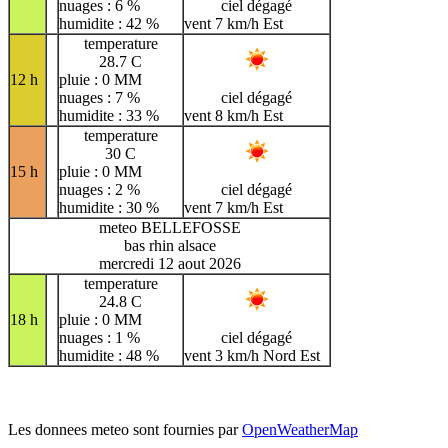
nuages : 6 %
ciel dégagé
humidite : 42 %
vent 7 km/h Est
temperature
28.7 C
12 h
pluie : 0 MM
nuages : 7 %
ciel dégagé
humidite : 33 %
vent 8 km/h Est
temperature
30 C
15 h
pluie : 0 MM
nuages : 2 %
ciel dégagé
humidite : 30 %
vent 7 km/h Est
meteo BELLEFOSSE
bas rhin alsace
mercredi 12 aout 2026
temperature
24.8 C
18 h
pluie : 0 MM
nuages : 1 %
ciel dégagé
humidite : 48 %
vent 3 km/h Nord Est
Les donnees meteo sont fournies par
OpenWeatherMap