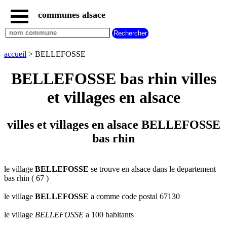
communes alsace
accueil
villes
bas
rhin
accueil
> BELLEFOSSE
commencant
par
BELLEFOSSE bas rhin villes
A
B
C
D
E
F
G
et villages en alsace
H
I
J
K
L
M
N
O
P
Q
R
S
T
U
villes et villages en alsace BELLEFOSSE
V
W
X
Y
Z
bas rhin
villes
haut
rhin
commencant
par
le village
BELLEFOSSE
se trouve en alsace dans le departement
bas rhin ( 67 )
A
B
C
D
E
F
G
H
I
J
K
L
M
N
le village
BELLEFOSSE
a comme code postal 67130
O
P
Q
R
S
T
U
le village
BELLEFOSSE
a 100 habitants
V
W
X
Y
Z