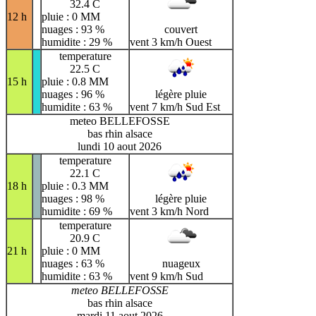
32.4 C
12 h
pluie : 0 MM
nuages : 93 %
couvert
humidite : 29 %
vent 3 km/h Ouest
temperature
22.5 C
15 h
pluie : 0.8 MM
nuages : 96 %
légère pluie
humidite : 63 %
vent 7 km/h Sud Est
meteo BELLEFOSSE
bas rhin alsace
lundi 10 aout 2026
temperature
22.1 C
18 h
pluie : 0.3 MM
nuages : 98 %
légère pluie
humidite : 69 %
vent 3 km/h Nord
temperature
20.9 C
21 h
pluie : 0 MM
nuages : 63 %
nuageux
humidite : 63 %
vent 9 km/h Sud
meteo BELLEFOSSE
bas rhin alsace
mardi 11 aout 2026