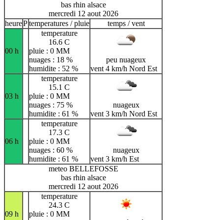
bas rhin alsace
mercredi 12 aout 2026
heure
P
temperatures / pluie
temps / vent
temperature
16.6 C
00 h
pluie : 0 MM
nuages : 18 %
peu nuageux
humidite : 52 %
vent 4 km/h Nord Est
temperature
15.1 C
03 h
pluie : 0 MM
nuages : 75 %
nuageux
humidite : 61 %
vent 3 km/h Nord Est
temperature
17.3 C
06 h
pluie : 0 MM
nuages : 60 %
nuageux
humidite : 61 %
vent 3 km/h Est
meteo BELLEFOSSE
bas rhin alsace
mercredi 12 aout 2026
temperature
24.3 C
09 h
pluie : 0 MM