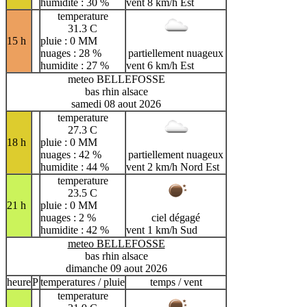
humidite : 30 %
vent 8 km/h Est
temperature
31.3 C
15 h
pluie : 0 MM
nuages : 28 %
partiellement nuageux
humidite : 27 %
vent 6 km/h Est
meteo BELLEFOSSE
bas rhin alsace
samedi 08 aout 2026
temperature
27.3 C
18 h
pluie : 0 MM
nuages : 42 %
partiellement nuageux
humidite : 44 %
vent 2 km/h Nord Est
temperature
23.5 C
21 h
pluie : 0 MM
nuages : 2 %
ciel dégagé
humidite : 42 %
vent 1 km/h Sud
meteo BELLEFOSSE
bas rhin alsace
dimanche 09 aout 2026
heure
P
temperatures / pluie
temps / vent
temperature