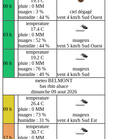
19.3 C
00 h
pluie : 0 MM
nuages : 3 %
ciel dégagé
humidite : 44 %
vent 4 km/h Sud Ouest
temperature
17.4 C
03 h
pluie : 0 MM
nuages : 52 %
nuageux
humidite : 44 %
vent 5 km/h Sud Ouest
temperature
19.2 C
06 h
pluie : 0 MM
nuages : 76 %
nuageux
humidite : 49 %
vent 4 km/h Sud
meteo BELMONT
bas rhin alsace
dimanche 09 aout 2026
temperature
26.4 C
09 h
pluie : 0 MM
nuages : 73 %
nuageux
humidite : 31 %
vent 4 km/h Sud Est
temperature
30.7 C
12 h
pluie : 0 MM