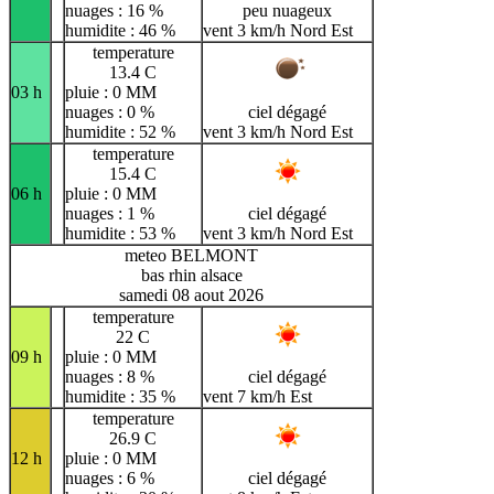
nuages : 16 %
peu nuageux
humidite : 46 %
vent 3 km/h Nord Est
temperature
13.4 C
03 h
pluie : 0 MM
nuages : 0 %
ciel dégagé
humidite : 52 %
vent 3 km/h Nord Est
temperature
15.4 C
06 h
pluie : 0 MM
nuages : 1 %
ciel dégagé
humidite : 53 %
vent 3 km/h Nord Est
meteo BELMONT
bas rhin alsace
samedi 08 aout 2026
temperature
22 C
09 h
pluie : 0 MM
nuages : 8 %
ciel dégagé
humidite : 35 %
vent 7 km/h Est
temperature
26.9 C
12 h
pluie : 0 MM
nuages : 6 %
ciel dégagé