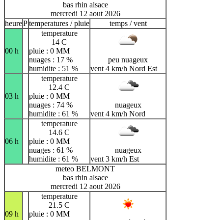
bas rhin alsace
mercredi 12 aout 2026
heure
P
temperatures / pluie
temps / vent
temperature
14 C
00 h
pluie : 0 MM
nuages : 17 %
peu nuageux
humidite : 51 %
vent 4 km/h Nord Est
temperature
12.4 C
03 h
pluie : 0 MM
nuages : 74 %
nuageux
humidite : 61 %
vent 4 km/h Nord
temperature
14.6 C
06 h
pluie : 0 MM
nuages : 61 %
nuageux
humidite : 61 %
vent 3 km/h Est
meteo BELMONT
bas rhin alsace
mercredi 12 aout 2026
temperature
21.5 C
09 h
pluie : 0 MM