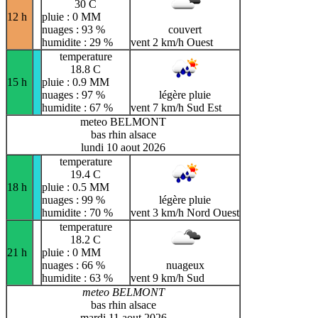
30 C
12 h
pluie : 0 MM
nuages : 93 %
couvert
humidite : 29 %
vent 2 km/h Ouest
temperature
18.8 C
15 h
pluie : 0.9 MM
nuages : 97 %
légère pluie
humidite : 67 %
vent 7 km/h Sud Est
meteo BELMONT
bas rhin alsace
lundi 10 aout 2026
temperature
19.4 C
18 h
pluie : 0.5 MM
nuages : 99 %
légère pluie
humidite : 70 %
vent 3 km/h Nord Ouest
temperature
18.2 C
21 h
pluie : 0 MM
nuages : 66 %
nuageux
humidite : 63 %
vent 9 km/h Sud
meteo BELMONT
bas rhin alsace
mardi 11 aout 2026