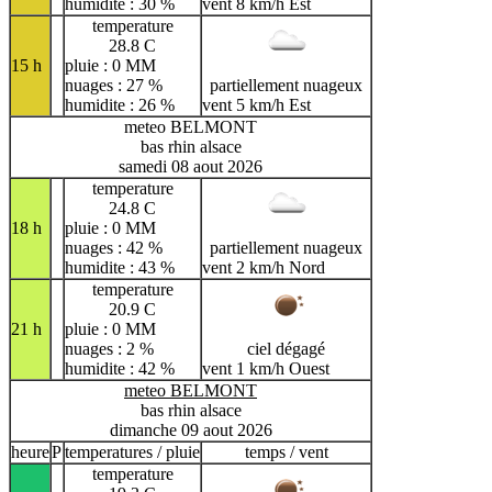
humidite : 30 %
vent 8 km/h Est
temperature
28.8 C
15 h
pluie : 0 MM
nuages : 27 %
partiellement nuageux
humidite : 26 %
vent 5 km/h Est
meteo BELMONT
bas rhin alsace
samedi 08 aout 2026
temperature
24.8 C
18 h
pluie : 0 MM
nuages : 42 %
partiellement nuageux
humidite : 43 %
vent 2 km/h Nord
temperature
20.9 C
21 h
pluie : 0 MM
nuages : 2 %
ciel dégagé
humidite : 42 %
vent 1 km/h Ouest
meteo BELMONT
bas rhin alsace
dimanche 09 aout 2026
heure
P
temperatures / pluie
temps / vent
temperature