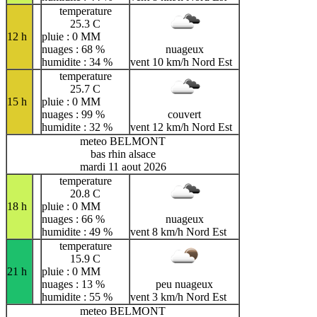
temperature
25.3 C
12 h
pluie : 0 MM
nuages : 68 %
nuageux
humidite : 34 %
vent 10 km/h Nord Est
temperature
25.7 C
15 h
pluie : 0 MM
nuages : 99 %
couvert
humidite : 32 %
vent 12 km/h Nord Est
meteo BELMONT
bas rhin alsace
mardi 11 aout 2026
temperature
20.8 C
18 h
pluie : 0 MM
nuages : 66 %
nuageux
humidite : 49 %
vent 8 km/h Nord Est
temperature
15.9 C
21 h
pluie : 0 MM
nuages : 13 %
peu nuageux
humidite : 55 %
vent 3 km/h Nord Est
meteo BELMONT