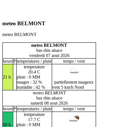
meteo BELMONT
meteo BELMONT
meteo BELMONT
bas rhin alsace
vendredi 07 aout 2026
heure
P
temperatures / pluie
temps / vent
temperature
20.4 C
21 h
pluie : 0 MM
nuages : 32 %
partiellement nuageux
humidite : 42 %
vent 5 km/h Nord
meteo BELMONT
bas rhin alsace
samedi 08 aout 2026
heure
P
temperatures / pluie
temps / vent
temperature
17.7 C
00 h
pluie : 0 MM