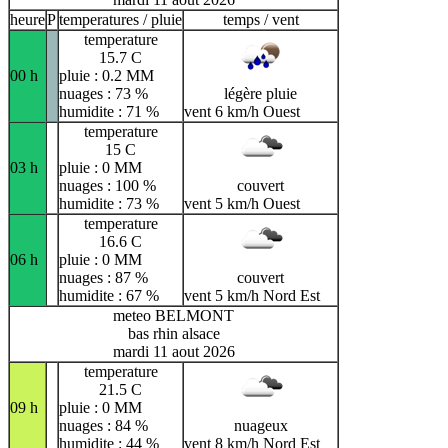
heure
P
temperatures / pluie
temps / vent
temperature
15.7 C
00 h
pluie : 0.2 MM
nuages : 73 %
légère pluie
humidite : 71 %
vent 6 km/h Ouest
temperature
15 C
03 h
pluie : 0 MM
nuages : 100 %
couvert
humidite : 73 %
vent 5 km/h Ouest
temperature
16.6 C
06 h
pluie : 0 MM
nuages : 87 %
couvert
humidite : 67 %
vent 5 km/h Nord Est
meteo BELMONT
bas rhin alsace
mardi 11 aout 2026
temperature
21.5 C
09 h
pluie : 0 MM
nuages : 84 %
nuageux
humidite : 44 %
vent 8 km/h Nord Est