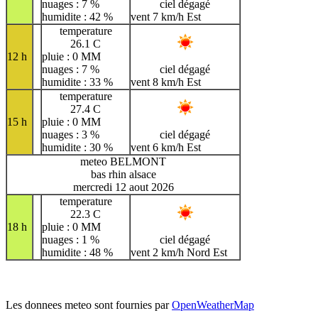
nuages : 7 %
ciel dégagé
humidite : 42 %
vent 7 km/h Est
temperature
26.1 C
12 h
pluie : 0 MM
nuages : 7 %
ciel dégagé
humidite : 33 %
vent 8 km/h Est
temperature
27.4 C
15 h
pluie : 0 MM
nuages : 3 %
ciel dégagé
humidite : 30 %
vent 6 km/h Est
meteo BELMONT
bas rhin alsace
mercredi 12 aout 2026
temperature
22.3 C
18 h
pluie : 0 MM
nuages : 1 %
ciel dégagé
humidite : 48 %
vent 2 km/h Nord Est
Les donnees meteo sont fournies par
OpenWeatherMap