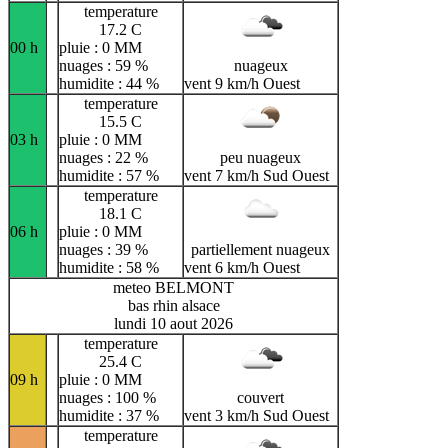
temperature
17.2 C
00 h
pluie : 0 MM
nuages : 59 %
nuageux
humidite : 44 %
vent 9 km/h Ouest
temperature
15.5 C
03 h
pluie : 0 MM
nuages : 22 %
peu nuageux
humidite : 57 %
vent 7 km/h Sud Ouest
temperature
18.1 C
06 h
pluie : 0 MM
nuages : 39 %
partiellement nuageux
humidite : 58 %
vent 6 km/h Ouest
meteo BELMONT
bas rhin alsace
lundi 10 aout 2026
temperature
25.4 C
09 h
pluie : 0 MM
nuages : 100 %
couvert
humidite : 37 %
vent 3 km/h Sud Ouest
temperature