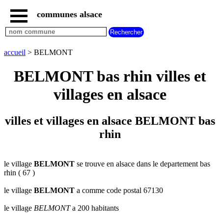
communes alsace
accueil
villes
bas
rhin
accueil
> BELMONT
commencant
par
BELMONT bas rhin villes et
A
B
C
D
E
F
G
villages en alsace
H
I
J
K
L
M
N
O
P
Q
R
S
T
U
villes et villages en alsace BELMONT bas
V
W
X
Y
Z
rhin
villes
haut
rhin
commencant
par
le village
BELMONT
se trouve en alsace dans le departement bas
rhin ( 67 )
A
B
C
D
E
F
G
H
I
J
K
L
M
N
le village
BELMONT
a comme code postal 67130
O
P
Q
R
S
T
U
le village
BELMONT
a 200 habitants
V
W
X
Y
Z