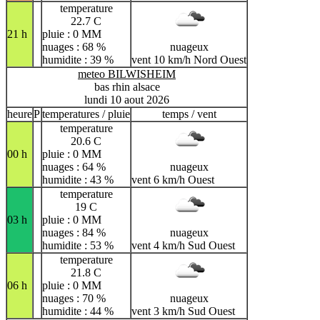
temperature
22.7 C
21 h
pluie : 0 MM
nuages : 68 %
nuageux
humidite : 39 %
vent 10 km/h Nord Ouest
meteo BILWISHEIM
bas rhin alsace
lundi 10 aout 2026
heure
P
temperatures / pluie
temps / vent
temperature
20.6 C
00 h
pluie : 0 MM
nuages : 64 %
nuageux
humidite : 43 %
vent 6 km/h Ouest
temperature
19 C
03 h
pluie : 0 MM
nuages : 84 %
nuageux
humidite : 53 %
vent 4 km/h Sud Ouest
temperature
21.8 C
06 h
pluie : 0 MM
nuages : 70 %
nuageux
humidite : 44 %
vent 3 km/h Sud Ouest