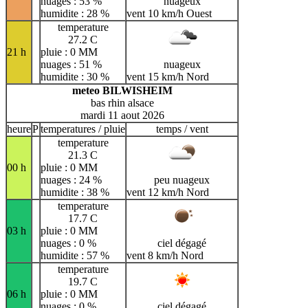
nuages : 53 %
nuageux
humidite : 28 %
vent 10 km/h Ouest
temperature
27.2 C
21 h
pluie : 0 MM
nuages : 51 %
nuageux
humidite : 30 %
vent 15 km/h Nord
meteo BILWISHEIM
bas rhin alsace
mardi 11 aout 2026
heure
P
temperatures / pluie
temps / vent
temperature
21.3 C
00 h
pluie : 0 MM
nuages : 24 %
peu nuageux
humidite : 38 %
vent 12 km/h Nord
temperature
17.7 C
03 h
pluie : 0 MM
nuages : 0 %
ciel dégagé
humidite : 57 %
vent 8 km/h Nord
temperature
19.7 C
06 h
pluie : 0 MM
nuages : 0 %
ciel dégagé