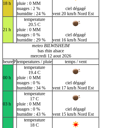
18 h
pluie : 0 MM
nuages : 2 %
ciel dégagé
humidite : 24 %
vent 20 km/h Nord Est
temperature
20.5 C
21 h
pluie : 0 MM
nuages : 0 %
ciel dégagé
humidite : 29 %
vent 16 km/h Nord
meteo BILWISHEIM
bas rhin alsace
mercredi 12 aout 2026
heure
P
temperatures / pluie
temps / vent
temperature
19.4 C
00 h
pluie : 0 MM
nuages : 0 %
ciel dégagé
humidite : 34 %
vent 17 km/h Nord Est
temperature
17 C
03 h
pluie : 0 MM
nuages : 0 %
ciel dégagé
humidite : 43 %
vent 15 km/h Nord Est
temperature
18 C