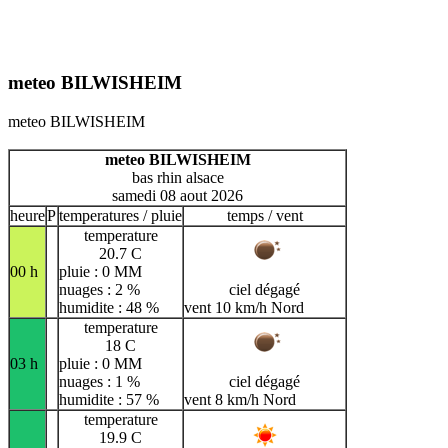
meteo BILWISHEIM
meteo BILWISHEIM
meteo BILWISHEIM
bas rhin alsace
samedi 08 aout 2026
heure
P
temperatures / pluie
temps / vent
temperature
20.7 C
00 h
pluie : 0 MM
nuages : 2 %
ciel dégagé
humidite : 48 %
vent 10 km/h Nord
temperature
18 C
03 h
pluie : 0 MM
nuages : 1 %
ciel dégagé
humidite : 57 %
vent 8 km/h Nord
temperature
19.9 C