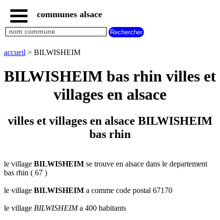
communes alsace
accueil
villes
bas
rhin
accueil
> BILWISHEIM
commencant
par
BILWISHEIM bas rhin villes et
A
B
C
D
E
F
G
villages en alsace
H
I
J
K
L
M
N
O
P
Q
R
S
T
U
villes et villages en alsace BILWISHEIM
V
W
X
Y
Z
bas rhin
villes
haut
rhin
commencant
par
le village
BILWISHEIM
se trouve en alsace dans le departement
bas rhin ( 67 )
A
B
C
D
E
F
G
H
I
J
K
L
M
N
le village
BILWISHEIM
a comme code postal 67170
O
P
Q
R
S
T
U
le village
BILWISHEIM
a 400 habitants
V
W
X
Y
Z