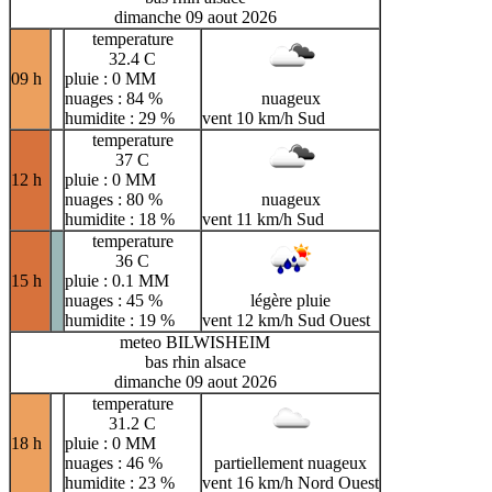
dimanche 09 aout 2026
temperature
32.4 C
09 h
pluie : 0 MM
nuages : 84 %
nuageux
humidite : 29 %
vent 10 km/h Sud
temperature
37 C
12 h
pluie : 0 MM
nuages : 80 %
nuageux
humidite : 18 %
vent 11 km/h Sud
temperature
36 C
15 h
pluie : 0.1 MM
nuages : 45 %
légère pluie
humidite : 19 %
vent 12 km/h Sud Ouest
meteo BILWISHEIM
bas rhin alsace
dimanche 09 aout 2026
temperature
31.2 C
18 h
pluie : 0 MM
nuages : 46 %
partiellement nuageux
humidite : 23 %
vent 16 km/h Nord Ouest