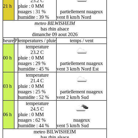
25.2 C
21 h
pluie : 0 MM
nuages : 31 %
partiellement nuageux
humidite : 39 %
vent 8 km/h Nord
meteo BILWISHEIM
bas rhin alsace
dimanche 09 aout 2026
heure
P
temperatures / pluie
temps / vent
temperature
23.2 C
00 h
pluie : 0 MM
nuages : 29 %
partiellement nuageux
humidite : 45 %
vent 3 km/h Nord Est
temperature
21.4 C
03 h
pluie : 0 MM
nuages : 25 %
partiellement nuageux
humidite : 52 %
vent 2 km/h Sud
temperature
24.5 C
06 h
pluie : 0 MM
nuages : 62 %
nuageux
humidite : 44 %
vent 5 km/h Sud
meteo BILWISHEIM
bas rhin alsace