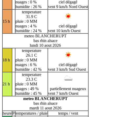
nuages : 0 %
ciel dégagé
humidite : 26 %
vent 9 km/h Nord Ouest
temperature
31.9 C
15 h
pluie : 0 MM
nuages : 4 %
ciel dégagé
humidite : 24 %
vent 10 km/h Ouest
meteo BLANCHERUPT
bas rhin alsace
lundi 10 aout 2026
temperature
26.1 C
18 h
pluie : 0 MM
nuages : 6 %
ciel dégagé
humidite : 42 %
vent 3 km/h Sud Ouest
temperature
23.3 C
21 h
pluie : 0 MM
nuages : 49 %
partiellement nuageux
humidite : 45 %
vent 7 km/h Ouest
meteo BLANCHERUPT
bas rhin alsace
mardi 11 aout 2026
heure
P
temperatures / pluie
temps / vent