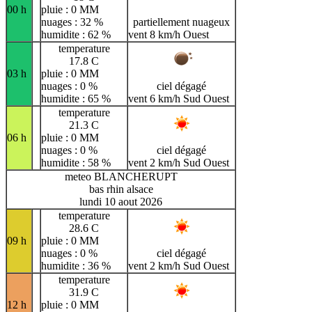
00 h
pluie : 0 MM
nuages : 32 %
partiellement nuageux
humidite : 62 %
vent 8 km/h Ouest
temperature
17.8 C
03 h
pluie : 0 MM
nuages : 0 %
ciel dégagé
humidite : 65 %
vent 6 km/h Sud Ouest
temperature
21.3 C
06 h
pluie : 0 MM
nuages : 0 %
ciel dégagé
humidite : 58 %
vent 2 km/h Sud Ouest
meteo BLANCHERUPT
bas rhin alsace
lundi 10 aout 2026
temperature
28.6 C
09 h
pluie : 0 MM
nuages : 0 %
ciel dégagé
humidite : 36 %
vent 2 km/h Sud Ouest
temperature
31.9 C
12 h
pluie : 0 MM