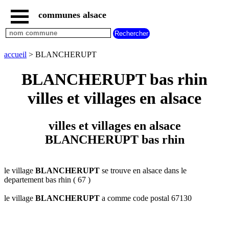
communes alsace
accueil
villes
bas
rhin
accueil
> BLANCHERUPT
commencant
par
BLANCHERUPT bas rhin
A
B
C
D
E
F
G
villes et villages en alsace
H
I
J
K
L
M
N
O
P
Q
R
S
T
U
villes et villages en alsace
V
W
X
Y
Z
BLANCHERUPT bas rhin
villes
haut
rhin
commencant
par
le village
BLANCHERUPT
se trouve en alsace dans le
departement bas rhin ( 67 )
A
B
C
D
E
F
G
H
I
J
K
L
M
N
le village
BLANCHERUPT
a comme code postal 67130
O
P
Q
R
S
T
U
V
W
X
Y
Z