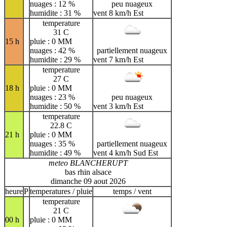
nuages : 12 %
peu nuageux
humidite : 31 %
vent 8 km/h Est
temperature
31 C
15 h
pluie : 0 MM
nuages : 42 %
partiellement nuageux
humidite : 29 %
vent 7 km/h Est
temperature
27 C
18 h
pluie : 0 MM
nuages : 23 %
peu nuageux
humidite : 50 %
vent 3 km/h Est
temperature
22.8 C
21 h
pluie : 0 MM
nuages : 35 %
partiellement nuageux
humidite : 49 %
vent 4 km/h Sud Est
meteo BLANCHERUPT
bas rhin alsace
dimanche 09 aout 2026
heure
P
temperatures / pluie
temps / vent
temperature
21 C
00 h
pluie : 0 MM