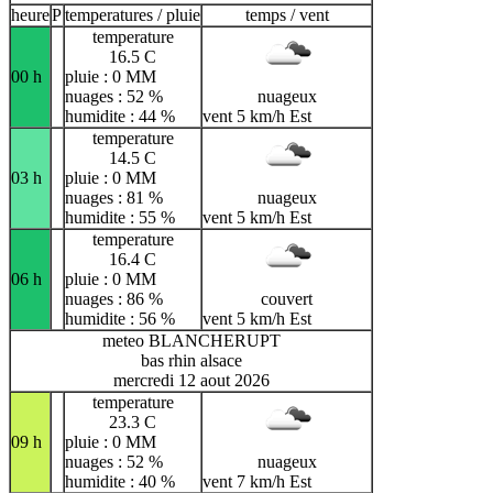
heure
P
temperatures / pluie
temps / vent
temperature
16.5 C
00 h
pluie : 0 MM
nuages : 52 %
nuageux
humidite : 44 %
vent 5 km/h Est
temperature
14.5 C
03 h
pluie : 0 MM
nuages : 81 %
nuageux
humidite : 55 %
vent 5 km/h Est
temperature
16.4 C
06 h
pluie : 0 MM
nuages : 86 %
couvert
humidite : 56 %
vent 5 km/h Est
meteo BLANCHERUPT
bas rhin alsace
mercredi 12 aout 2026
temperature
23.3 C
09 h
pluie : 0 MM
nuages : 52 %
nuageux
humidite : 40 %
vent 7 km/h Est