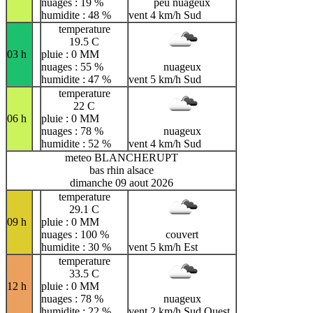
nuages : 19 %
peu nuageux
humidite : 48 %
vent 4 km/h Sud
temperature
19.5 C
03 h
pluie : 0 MM
nuages : 55 %
nuageux
humidite : 47 %
vent 5 km/h Sud
temperature
22 C
06 h
pluie : 0 MM
nuages : 78 %
nuageux
humidite : 52 %
vent 4 km/h Sud
meteo BLANCHERUPT
bas rhin alsace
dimanche 09 aout 2026
temperature
29.1 C
09 h
pluie : 0 MM
nuages : 100 %
couvert
humidite : 30 %
vent 5 km/h Est
temperature
33.5 C
12 h
pluie : 0 MM
nuages : 78 %
nuageux
humidite : 22 %
vent 2 km/h Sud Ouest