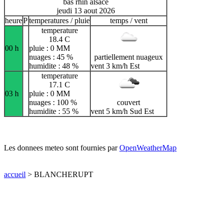
bas rhin alsace
jeudi 13 aout 2026
heure
P
temperatures / pluie
temps / vent
temperature
18.4 C
00 h
pluie : 0 MM
nuages : 45 %
partiellement nuageux
humidite : 48 %
vent 3 km/h Est
temperature
17.1 C
03 h
pluie : 0 MM
nuages : 100 %
couvert
humidite : 55 %
vent 5 km/h Sud Est
Les donnees meteo sont fournies par
OpenWeatherMap
accueil
> BLANCHERUPT