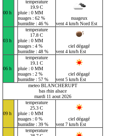
temperature
19.9 C
00 h
pluie : 0 MM
nuages : 62 %
nuageux
humidite : 46 %
vent 4 km/h Nord Est
temperature
17.8 C
03 h
pluie : 0 MM
nuages : 4 %
ciel dégagé
humidite : 48 %
vent 4 km/h Est
temperature
19.1 C
06 h
pluie : 0 MM
nuages : 2 %
ciel dégagé
humidite : 57 %
vent 5 km/h Est
meteo BLANCHERUPT
bas rhin alsace
mardi 11 aout 2026
temperature
25.3 C
09 h
pluie : 0 MM
nuages : 0 %
ciel dégagé
humidite : 39 %
vent 7 km/h Est
temperature
28.7 C