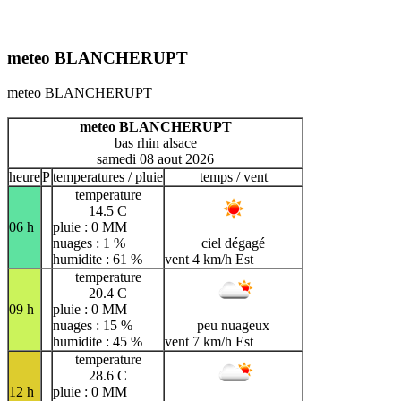
meteo BLANCHERUPT
meteo BLANCHERUPT
meteo BLANCHERUPT
bas rhin alsace
samedi 08 aout 2026
heure
P
temperatures / pluie
temps / vent
temperature
14.5 C
06 h
pluie : 0 MM
nuages : 1 %
ciel dégagé
humidite : 61 %
vent 4 km/h Est
temperature
20.4 C
09 h
pluie : 0 MM
nuages : 15 %
peu nuageux
humidite : 45 %
vent 7 km/h Est
temperature
28.6 C
12 h
pluie : 0 MM