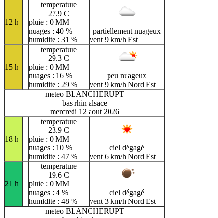
temperature
27.9 C
12 h
pluie : 0 MM
nuages : 40 %
partiellement nuageux
humidite : 31 %
vent 9 km/h Est
temperature
29.3 C
15 h
pluie : 0 MM
nuages : 16 %
peu nuageux
humidite : 29 %
vent 9 km/h Nord Est
meteo BLANCHERUPT
bas rhin alsace
mercredi 12 aout 2026
temperature
23.9 C
18 h
pluie : 0 MM
nuages : 10 %
ciel dégagé
humidite : 47 %
vent 6 km/h Nord Est
temperature
19.6 C
21 h
pluie : 0 MM
nuages : 4 %
ciel dégagé
humidite : 48 %
vent 3 km/h Nord Est
meteo BLANCHERUPT