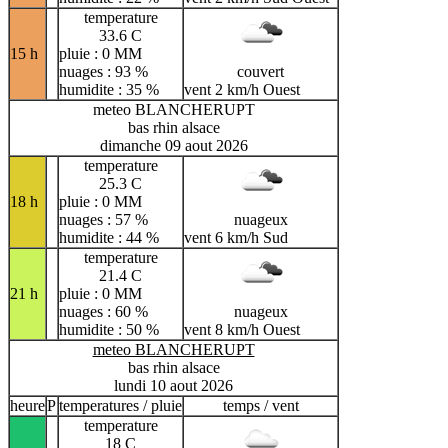
temperature
33.6 C
15 h
pluie : 0 MM
nuages : 93 %
couvert
humidite : 35 %
vent 2 km/h Ouest
meteo BLANCHERUPT
bas rhin alsace
dimanche 09 aout 2026
temperature
25.3 C
18 h
pluie : 0 MM
nuages : 57 %
nuageux
humidite : 44 %
vent 6 km/h Sud
temperature
21.4 C
21 h
pluie : 0 MM
nuages : 60 %
nuageux
humidite : 50 %
vent 8 km/h Ouest
meteo BLANCHERUPT
bas rhin alsace
lundi 10 aout 2026
heure
P
temperatures / pluie
temps / vent
temperature
18 C