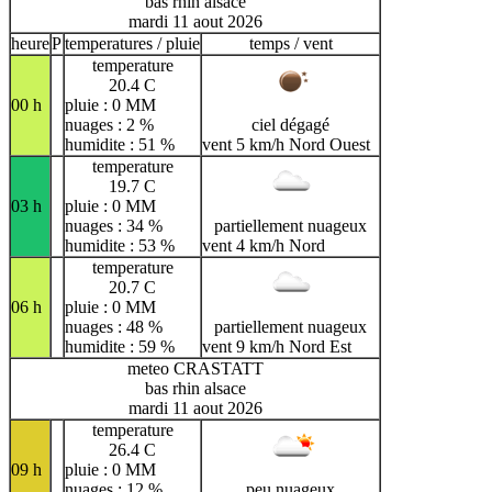
bas rhin alsace
mardi 11 aout 2026
heure
P
temperatures / pluie
temps / vent
temperature
20.4 C
00 h
pluie : 0 MM
nuages : 2 %
ciel dégagé
humidite : 51 %
vent 5 km/h Nord Ouest
temperature
19.7 C
03 h
pluie : 0 MM
nuages : 34 %
partiellement nuageux
humidite : 53 %
vent 4 km/h Nord
temperature
20.7 C
06 h
pluie : 0 MM
nuages : 48 %
partiellement nuageux
humidite : 59 %
vent 9 km/h Nord Est
meteo CRASTATT
bas rhin alsace
mardi 11 aout 2026
temperature
26.4 C
09 h
pluie : 0 MM
nuages : 12 %
peu nuageux