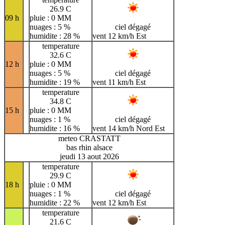
26.9 C
09 h
pluie : 0 MM
nuages : 5 %
ciel dégagé
humidite : 28 %
vent 12 km/h Est
temperature
32.6 C
12 h
pluie : 0 MM
nuages : 5 %
ciel dégagé
humidite : 19 %
vent 11 km/h Est
temperature
34.8 C
15 h
pluie : 0 MM
nuages : 1 %
ciel dégagé
humidite : 16 %
vent 14 km/h Nord Est
meteo CRASTATT
bas rhin alsace
jeudi 13 aout 2026
temperature
29.9 C
18 h
pluie : 0 MM
nuages : 1 %
ciel dégagé
humidite : 22 %
vent 12 km/h Est
temperature
21.6 C