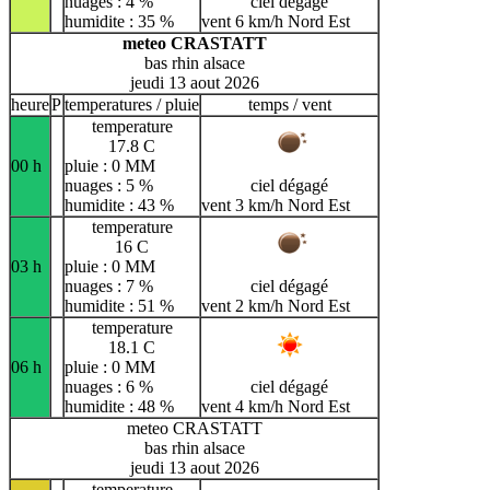
nuages : 4 %
ciel dégagé
humidite : 35 %
vent 6 km/h Nord Est
meteo CRASTATT
bas rhin alsace
jeudi 13 aout 2026
heure
P
temperatures / pluie
temps / vent
temperature
17.8 C
00 h
pluie : 0 MM
nuages : 5 %
ciel dégagé
humidite : 43 %
vent 3 km/h Nord Est
temperature
16 C
03 h
pluie : 0 MM
nuages : 7 %
ciel dégagé
humidite : 51 %
vent 2 km/h Nord Est
temperature
18.1 C
06 h
pluie : 0 MM
nuages : 6 %
ciel dégagé
humidite : 48 %
vent 4 km/h Nord Est
meteo CRASTATT
bas rhin alsace
jeudi 13 aout 2026
temperature