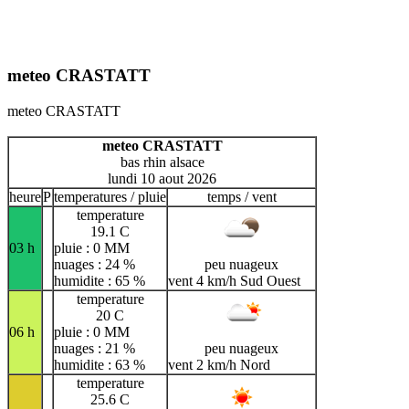
meteo CRASTATT
meteo CRASTATT
meteo CRASTATT
bas rhin alsace
lundi 10 aout 2026
heure
P
temperatures / pluie
temps / vent
temperature
19.1 C
03 h
pluie : 0 MM
nuages : 24 %
peu nuageux
humidite : 65 %
vent 4 km/h Sud Ouest
temperature
20 C
06 h
pluie : 0 MM
nuages : 21 %
peu nuageux
humidite : 63 %
vent 2 km/h Nord
temperature
25.6 C