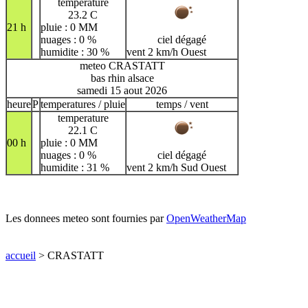
temperature
23.2 C
21 h
pluie : 0 MM
nuages : 0 %
ciel dégagé
humidite : 30 %
vent 2 km/h Ouest
meteo CRASTATT
bas rhin alsace
samedi 15 aout 2026
heure
P
temperatures / pluie
temps / vent
temperature
22.1 C
00 h
pluie : 0 MM
nuages : 0 %
ciel dégagé
humidite : 31 %
vent 2 km/h Sud Ouest
Les donnees meteo sont fournies par
OpenWeatherMap
accueil
> CRASTATT