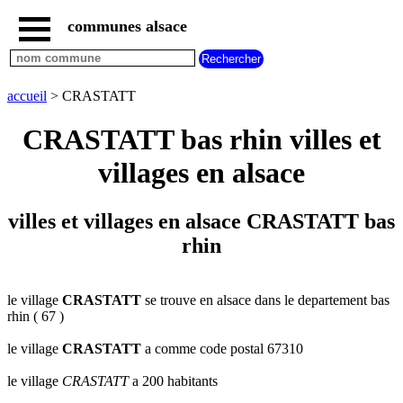
communes alsace
accueil
villes
bas
rhin
accueil
> CRASTATT
commencant
par
CRASTATT bas rhin villes et
A
B
C
D
E
F
G
villages en alsace
H
I
J
K
L
M
N
O
P
Q
R
S
T
U
villes et villages en alsace CRASTATT bas
V
W
X
Y
Z
rhin
villes
haut
rhin
commencant
par
le village
CRASTATT
se trouve en alsace dans le departement bas
rhin ( 67 )
A
B
C
D
E
F
G
H
I
J
K
L
M
N
le village
CRASTATT
a comme code postal 67310
O
P
Q
R
S
T
U
le village
CRASTATT
a 200 habitants
V
W
X
Y
Z