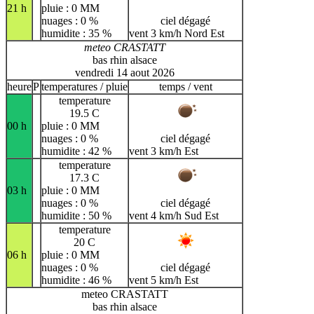
21 h
pluie : 0 MM
nuages : 0 %
ciel dégagé
humidite : 35 %
vent 3 km/h Nord Est
meteo CRASTATT
bas rhin alsace
vendredi 14 aout 2026
heure
P
temperatures / pluie
temps / vent
temperature
19.5 C
00 h
pluie : 0 MM
nuages : 0 %
ciel dégagé
humidite : 42 %
vent 3 km/h Est
temperature
17.3 C
03 h
pluie : 0 MM
nuages : 0 %
ciel dégagé
humidite : 50 %
vent 4 km/h Sud Est
temperature
20 C
06 h
pluie : 0 MM
nuages : 0 %
ciel dégagé
humidite : 46 %
vent 5 km/h Est
meteo CRASTATT
bas rhin alsace