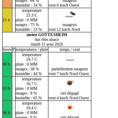
nuages : 64 %
nuageux
humidite : 34 %
vent 6 km/h Ouest
temperature
25.3 C
21 h
pluie : 0 MM
nuages : 75 %
nuageux
humidite : 33 %
vent 12 km/h Nord
meteo GOTTESHEIM
bas rhin alsace
mardi 11 aout 2026
heure
P
temperatures / pluie
temps / vent
temperature
19.7 C
00 h
pluie : 0 MM
nuages : 38 %
partiellement nuageux
humidite : 44 %
vent 7 km/h Nord Ouest
temperature
16.7 C
03 h
pluie : 0 MM
nuages : 8 %
ciel dégagé
humidite : 65 %
vent 4 km/h Nord Ouest
temperature
19.4 C
06 h
pluie : 0 MM
nuages : 8 %
ciel dégagé