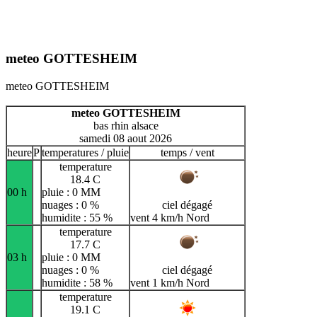
meteo GOTTESHEIM
meteo GOTTESHEIM
meteo GOTTESHEIM
bas rhin alsace
samedi 08 aout 2026
heure
P
temperatures / pluie
temps / vent
temperature
18.4 C
00 h
pluie : 0 MM
nuages : 0 %
ciel dégagé
humidite : 55 %
vent 4 km/h Nord
temperature
17.7 C
03 h
pluie : 0 MM
nuages : 0 %
ciel dégagé
humidite : 58 %
vent 1 km/h Nord
temperature
19.1 C