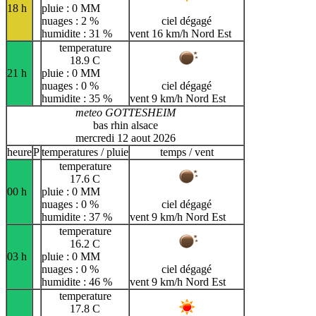
18 h
pluie : 0 MM
nuages : 2 %
ciel dégagé
humidite : 31 %
vent 16 km/h Nord Est
temperature
18.9 C
21 h
pluie : 0 MM
nuages : 0 %
ciel dégagé
humidite : 35 %
vent 9 km/h Nord Est
meteo GOTTESHEIM
bas rhin alsace
mercredi 12 aout 2026
heure
P
temperatures / pluie
temps / vent
temperature
17.6 C
00 h
pluie : 0 MM
nuages : 0 %
ciel dégagé
humidite : 37 %
vent 9 km/h Nord Est
temperature
16.2 C
03 h
pluie : 0 MM
nuages : 0 %
ciel dégagé
humidite : 46 %
vent 9 km/h Nord Est
temperature
17.8 C