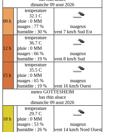
dimanche 09 aout 2026
temperature
32.1 C
09 h
pluie : 0 MM
nuages : 77 %
nuageux
humidite : 30 %
vent 7 km/h Sud Est
temperature
36.7 C
12 h
pluie : 0 MM
nuages : 66 %
nuageux
humidite : 19 %
vent 8 km/h Sud
temperature
35.5 C
15 h
pluie : 0 MM
nuages : 65 %
nuageux
humidite : 19 %
vent 16 km/h Ouest
meteo GOTTESHEIM
bas rhin alsace
dimanche 09 aout 2026
temperature
29.7 C
18 h
pluie : 0 MM
nuages : 53 %
nuageux
humidite : 26 %
vent 14 km/h Nord Ouest