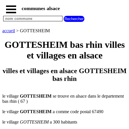
communes alsace
accueil
villes
bas
rhin
accueil
> GOTTESHEIM
commencant
par
GOTTESHEIM bas rhin villes
A
B
C
D
E
F
G
et villages en alsace
H
I
J
K
L
M
N
O
P
Q
R
S
T
U
villes et villages en alsace GOTTESHEIM
V
W
X
Y
Z
bas rhin
villes
haut
rhin
commencant
par
le village
GOTTESHEIM
se trouve en alsace dans le departement
bas rhin ( 67 )
A
B
C
D
E
F
G
H
I
J
K
L
M
N
le village
GOTTESHEIM
a comme code postal 67490
O
P
Q
R
S
T
U
le village
GOTTESHEIM
a 300 habitants
V
W
X
Y
Z