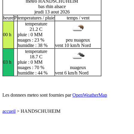
meteo HANDSCHUHEIM
bas rhin alsace
jeudi 13 aout 2026
heure
P
temperatures / pluie
temps / vent
temperature
21.2 C
00 h
pluie : 0 MM
nuages : 23 %
peu nuageux
humidite : 38 %
vent 10 km/h Nord
temperature
18.7 C
03 h
pluie : 0 MM
nuages : 70 %
nuageux
humidite : 44 %
vent 6 km/h Nord
Les donnees meteo sont fournies par
OpenWeatherMap
accueil
> HANDSCHUHEIM