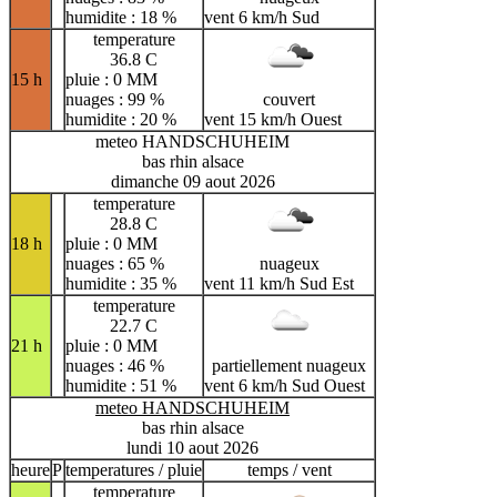
humidite : 18 %
vent 6 km/h Sud
temperature
36.8 C
15 h
pluie : 0 MM
nuages : 99 %
couvert
humidite : 20 %
vent 15 km/h Ouest
meteo HANDSCHUHEIM
bas rhin alsace
dimanche 09 aout 2026
temperature
28.8 C
18 h
pluie : 0 MM
nuages : 65 %
nuageux
humidite : 35 %
vent 11 km/h Sud Est
temperature
22.7 C
21 h
pluie : 0 MM
nuages : 46 %
partiellement nuageux
humidite : 51 %
vent 6 km/h Sud Ouest
meteo HANDSCHUHEIM
bas rhin alsace
lundi 10 aout 2026
heure
P
temperatures / pluie
temps / vent
temperature