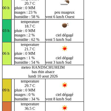
20.7 C
00 h
pluie : 0 MM
nuages : 23 %
peu nuageux
humidite : 58 %
vent 6 km/h Ouest
temperature
18.7 C
03 h
pluie : 0 MM
nuages : 2 %
ciel dégagé
humidite : 62 %
vent 5 km/h Sud
temperature
21.7 C
06 h
pluie : 0 MM
nuages : 1 %
ciel dégagé
humidite : 54 %
vent 3 km/h Sud
meteo HANDSCHUHEIM
bas rhin alsace
lundi 10 aout 2026
temperature
29.7 C
09 h
pluie : 0 MM
nuages : 0 %
ciel dégagé
humidite : 34 %
vent 8 km/h Sud
temperature
36.5 C