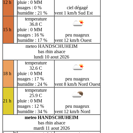
12 h
pluie : 0 MM
nuages : 0 %
ciel dégagé
humidite : 21 %
vent 1 km/h Sud Est
temperature
36.8 C
15 h
pluie : 0 MM
nuages : 16 %
peu nuageux
humidite : 17 %
vent 12 km/h Ouest
meteo HANDSCHUHEIM
bas rhin alsace
lundi 10 aout 2026
temperature
32.6 C
18 h
pluie : 0 MM
nuages : 17 %
peu nuageux
humidite : 24 %
vent 8 km/h Nord Ouest
temperature
25.9 C
21 h
pluie : 0 MM
nuages : 12 %
peu nuageux
humidite : 34 %
vent 12 km/h Nord
meteo HANDSCHUHEIM
bas rhin alsace
mardi 11 aout 2026