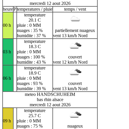
mercredi 12 aout 2026
heure
P
temperatures / pluie
temps / vent
temperature
20.1 C
00 h
pluie : 0 MM
nuages : 35 %
partiellement nuageux
humidite : 37 %
vent 13 km/h Nord
temperature
18.3 C
03 h
pluie : 0 MM
nuages : 100 %
couvert
humidite : 43 %
vent 12 km/h Nord
temperature
18.9 C
06 h
pluie : 0 MM
nuages : 93 %
couvert
humidite : 39 %
vent 13 km/h Nord
meteo HANDSCHUHEIM
bas rhin alsace
mercredi 12 aout 2026
temperature
25.7 C
09 h
pluie : 0 MM
nuages : 75 %
nuageux