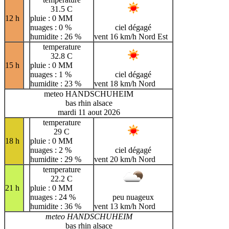
31.5 C
12 h
pluie : 0 MM
nuages : 0 %
ciel dégagé
humidite : 26 %
vent 16 km/h Nord Est
temperature
32.8 C
15 h
pluie : 0 MM
nuages : 1 %
ciel dégagé
humidite : 23 %
vent 18 km/h Nord
meteo HANDSCHUHEIM
bas rhin alsace
mardi 11 aout 2026
temperature
29 C
18 h
pluie : 0 MM
nuages : 2 %
ciel dégagé
humidite : 29 %
vent 20 km/h Nord
temperature
22.2 C
21 h
pluie : 0 MM
nuages : 24 %
peu nuageux
humidite : 36 %
vent 13 km/h Nord
meteo HANDSCHUHEIM
bas rhin alsace