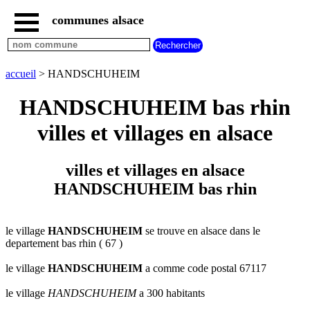
communes alsace
accueil
villes
bas
rhin
accueil
> HANDSCHUHEIM
commencant
par
HANDSCHUHEIM bas rhin
A
B
C
D
E
F
G
villes et villages en alsace
H
I
J
K
L
M
N
O
P
Q
R
S
T
U
villes et villages en alsace
V
W
X
Y
Z
HANDSCHUHEIM bas rhin
villes
haut
rhin
commencant
par
le village
HANDSCHUHEIM
se trouve en alsace dans le
departement bas rhin ( 67 )
A
B
C
D
E
F
G
H
I
J
K
L
M
N
le village
HANDSCHUHEIM
a comme code postal 67117
O
P
Q
R
S
T
U
le village
HANDSCHUHEIM
a 300 habitants
V
W
X
Y
Z