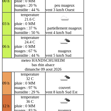
00 h
pluie : 0 MM
nuages : 20 %
peu nuageux
humidite : 44 %
vent 3 km/h Ouest
temperature
21.6 C
03 h
pluie : 0 MM
nuages : 37 %
partiellement nuageux
humidite : 50 %
vent 4 km/h Sud
temperature
24.4 C
06 h
pluie : 0 MM
nuages : 67 %
nuageux
humidite : 44 %
vent 5 km/h Sud
meteo HANDSCHUHEIM
bas rhin alsace
dimanche 09 aout 2026
temperature
32 C
09 h
pluie : 0 MM
nuages : 97 %
couvert
humidite : 29 %
vent 8 km/h Sud Est
temperature
36 C
12 h
pluie : 0 MM
nuages : 83 %
nuageux