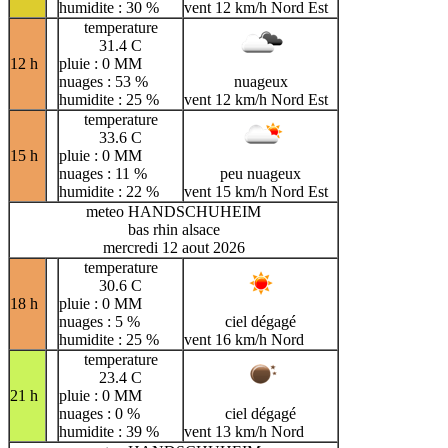
humidite : 30 %
vent 12 km/h Nord Est
temperature
31.4 C
12 h
pluie : 0 MM
nuages : 53 %
nuageux
humidite : 25 %
vent 12 km/h Nord Est
temperature
33.6 C
15 h
pluie : 0 MM
nuages : 11 %
peu nuageux
humidite : 22 %
vent 15 km/h Nord Est
meteo HANDSCHUHEIM
bas rhin alsace
mercredi 12 aout 2026
temperature
30.6 C
18 h
pluie : 0 MM
nuages : 5 %
ciel dégagé
humidite : 25 %
vent 16 km/h Nord
temperature
23.4 C
21 h
pluie : 0 MM
nuages : 0 %
ciel dégagé
humidite : 39 %
vent 13 km/h Nord