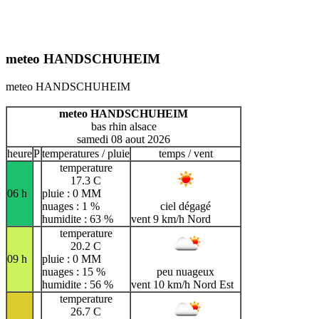
meteo HANDSCHUHEIM
meteo HANDSCHUHEIM
meteo HANDSCHUHEIM
bas rhin alsace
samedi 08 aout 2026
heure
P
temperatures / pluie
temps / vent
temperature
17.3 C
06 h
pluie : 0 MM
nuages : 1 %
ciel dégagé
humidite : 63 %
vent 9 km/h Nord
temperature
20.2 C
09 h
pluie : 0 MM
nuages : 15 %
peu nuageux
humidite : 56 %
vent 10 km/h Nord Est
temperature
26.7 C