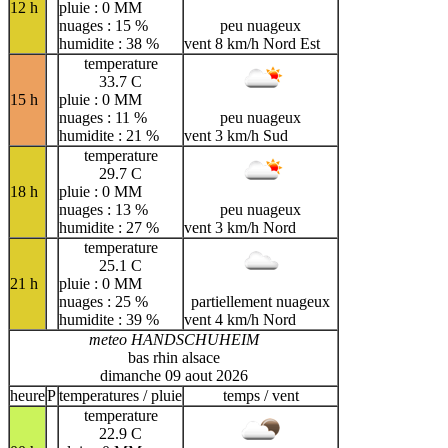
12 h
pluie : 0 MM
nuages : 15 %
peu nuageux
humidite : 38 %
vent 8 km/h Nord Est
temperature
33.7 C
15 h
pluie : 0 MM
nuages : 11 %
peu nuageux
humidite : 21 %
vent 3 km/h Sud
temperature
29.7 C
18 h
pluie : 0 MM
nuages : 13 %
peu nuageux
humidite : 27 %
vent 3 km/h Nord
temperature
25.1 C
21 h
pluie : 0 MM
nuages : 25 %
partiellement nuageux
humidite : 39 %
vent 4 km/h Nord
meteo HANDSCHUHEIM
bas rhin alsace
dimanche 09 aout 2026
heure
P
temperatures / pluie
temps / vent
temperature
22.9 C