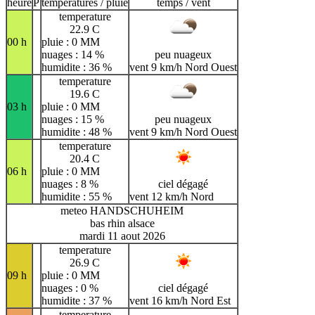
heure
P
temperatures / pluie
temps / vent
temperature
22.9 C
00 h
pluie : 0 MM
nuages : 14 %
peu nuageux
humidite : 36 %
vent 9 km/h Nord Ouest
temperature
19.6 C
03 h
pluie : 0 MM
nuages : 15 %
peu nuageux
humidite : 48 %
vent 9 km/h Nord Ouest
temperature
20.4 C
06 h
pluie : 0 MM
nuages : 8 %
ciel dégagé
humidite : 55 %
vent 12 km/h Nord
meteo HANDSCHUHEIM
bas rhin alsace
mardi 11 aout 2026
temperature
26.9 C
09 h
pluie : 0 MM
nuages : 0 %
ciel dégagé
humidite : 37 %
vent 16 km/h Nord Est
temperature