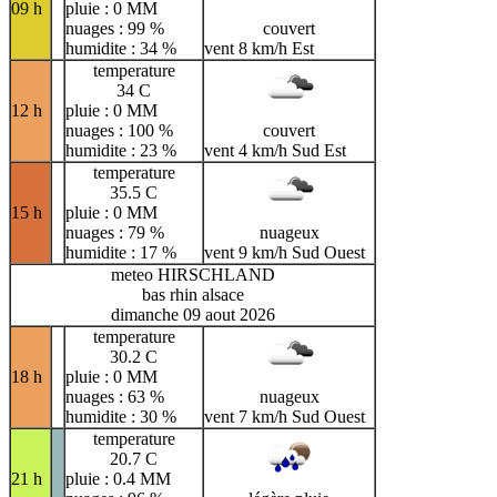
09 h
pluie : 0 MM
nuages : 99 %
couvert
humidite : 34 %
vent 8 km/h Est
temperature
34 C
12 h
pluie : 0 MM
nuages : 100 %
couvert
humidite : 23 %
vent 4 km/h Sud Est
temperature
35.5 C
15 h
pluie : 0 MM
nuages : 79 %
nuageux
humidite : 17 %
vent 9 km/h Sud Ouest
meteo HIRSCHLAND
bas rhin alsace
dimanche 09 aout 2026
temperature
30.2 C
18 h
pluie : 0 MM
nuages : 63 %
nuageux
humidite : 30 %
vent 7 km/h Sud Ouest
temperature
20.7 C
21 h
pluie : 0.4 MM