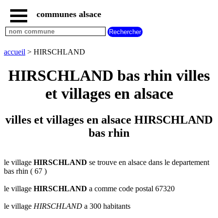
communes alsace
accueil
villes
bas
rhin
accueil
> HIRSCHLAND
commencant
par
HIRSCHLAND bas rhin villes
A
B
C
D
E
F
G
et villages en alsace
H
I
J
K
L
M
N
O
P
Q
R
S
T
U
villes et villages en alsace HIRSCHLAND
V
W
X
Y
Z
bas rhin
villes
haut
rhin
commencant
par
le village
HIRSCHLAND
se trouve en alsace dans le departement
bas rhin ( 67 )
A
B
C
D
E
F
G
H
I
J
K
L
M
N
le village
HIRSCHLAND
a comme code postal 67320
O
P
Q
R
S
T
U
le village
HIRSCHLAND
a 300 habitants
V
W
X
Y
Z