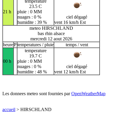
temperature
23.5 C
21 h
pluie : 0 MM
nuages : 0 %
ciel dégagé
humidite : 39 %
vent 16 km/h Est
meteo HIRSCHLAND
bas rhin alsace
mercredi 12 aout 2026
heure
P
temperatures / pluie
temps / vent
temperature
19.7 C
00 h
pluie : 0 MM
nuages : 0 %
ciel dégagé
humidite : 48 %
vent 12 km/h Est
Les donnees meteo sont fournies par
OpenWeatherMap
accueil
> HIRSCHLAND