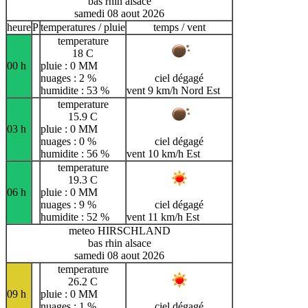
bas rhin alsace
samedi 08 aout 2026
heure
P
temperatures / pluie
temps / vent
temperature
18 C
00 h
pluie : 0 MM
nuages : 2 %
ciel dégagé
humidite : 53 %
vent 9 km/h Nord Est
temperature
15.9 C
03 h
pluie : 0 MM
nuages : 0 %
ciel dégagé
humidite : 56 %
vent 10 km/h Est
temperature
19.3 C
06 h
pluie : 0 MM
nuages : 9 %
ciel dégagé
humidite : 52 %
vent 11 km/h Est
meteo HIRSCHLAND
bas rhin alsace
samedi 08 aout 2026
temperature
26.2 C
09 h
pluie : 0 MM
nuages : 1 %
ciel dégagé