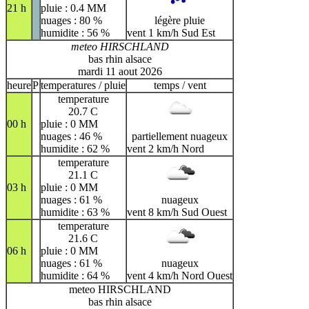
21 h
pluie : 0.4 MM
nuages : 80 %
légère pluie
humidite : 56 %
vent 1 km/h Sud Est
meteo HIRSCHLAND
bas rhin alsace
mardi 11 aout 2026
heure
P
temperatures / pluie
temps / vent
temperature
20.7 C
00 h
pluie : 0 MM
nuages : 46 %
partiellement nuageux
humidite : 62 %
vent 2 km/h Nord
temperature
21.1 C
03 h
pluie : 0 MM
nuages : 61 %
nuageux
humidite : 63 %
vent 8 km/h Sud Ouest
temperature
21.6 C
06 h
pluie : 0 MM
nuages : 61 %
nuageux
humidite : 64 %
vent 4 km/h Nord Ouest
meteo HIRSCHLAND
bas rhin alsace