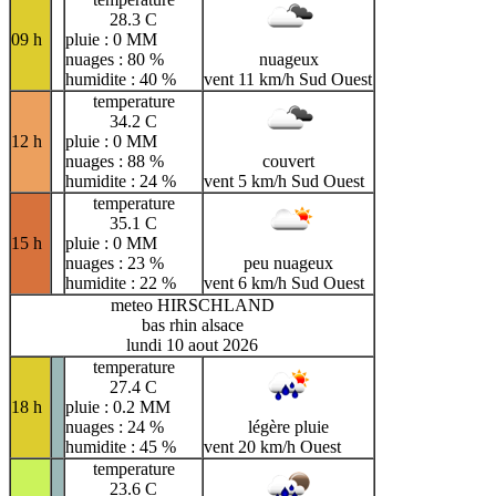
28.3 C
09 h
pluie : 0 MM
nuages : 80 %
nuageux
humidite : 40 %
vent 11 km/h Sud Ouest
temperature
34.2 C
12 h
pluie : 0 MM
nuages : 88 %
couvert
humidite : 24 %
vent 5 km/h Sud Ouest
temperature
35.1 C
15 h
pluie : 0 MM
nuages : 23 %
peu nuageux
humidite : 22 %
vent 6 km/h Sud Ouest
meteo HIRSCHLAND
bas rhin alsace
lundi 10 aout 2026
temperature
27.4 C
18 h
pluie : 0.2 MM
nuages : 24 %
légère pluie
humidite : 45 %
vent 20 km/h Ouest
temperature
23.6 C