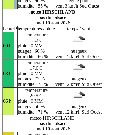
nuages : 96 %
légère pluie
humidite : 55 %
vent 3 km/h Sud Ouest
meteo HIRSCHLAND
bas rhin alsace
lundi 10 aout 2026
heure
P
temperatures / pluie
temps / vent
temperature
18.2 C
00 h
pluie : 0 MM
nuages : 66 %
nuageux
humidite : 66 %
vent 15 km/h Sud Ouest
temperature
17.6 C
03 h
pluie : 0 MM
nuages : 73 %
nuageux
humidite : 78 %
vent 12 km/h Sud Ouest
temperature
20.5 C
06 h
pluie : 0 MM
nuages : 56 %
nuageux
humidite : 71 %
vent 12 km/h Sud Ouest
meteo HIRSCHLAND
bas rhin alsace
lundi 10 aout 2026
temperature