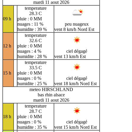
mardi 11 aout 2026
temperature
28.3 C
09 h
pluie : 0 MM
nuages : 11 %
peu nuageux
humidite : 39 %
vent 8 km/h Nord Est
temperature
32.6 C
12 h
pluie : 0 MM
nuages : 4 %
ciel dégagé
humidite : 28 %
vent 13 km/h Est
temperature
33.5 C
15 h
pluie : 0 MM
nuages : 0 %
ciel dégagé
humidite : 25 %
vent 18 km/h Nord Est
meteo HIRSCHLAND
bas rhin alsace
mardi 11 aout 2026
temperature
28.7 C
18 h
pluie : 0 MM
nuages : 0 %
ciel dégagé
humidite : 35 %
vent 15 km/h Nord Est