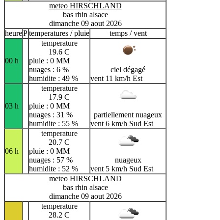
meteo HIRSCHLAND
bas rhin alsace
dimanche 09 aout 2026
heure
P
temperatures / pluie
temps / vent
temperature
19.6 C
00 h
pluie : 0 MM
nuages : 6 %
ciel dégagé
humidite : 49 %
vent 11 km/h Est
temperature
17.9 C
03 h
pluie : 0 MM
nuages : 31 %
partiellement nuageux
humidite : 55 %
vent 6 km/h Sud Est
temperature
20.7 C
06 h
pluie : 0 MM
nuages : 57 %
nuageux
humidite : 52 %
vent 5 km/h Sud Est
meteo HIRSCHLAND
bas rhin alsace
dimanche 09 aout 2026
temperature
28.2 C