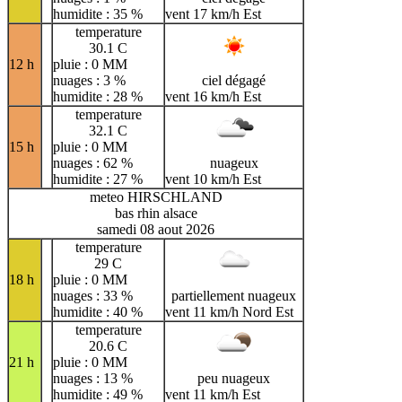
humidite : 35 %
vent 17 km/h Est
temperature
30.1 C
12 h
pluie : 0 MM
nuages : 3 %
ciel dégagé
humidite : 28 %
vent 16 km/h Est
temperature
32.1 C
15 h
pluie : 0 MM
nuages : 62 %
nuageux
humidite : 27 %
vent 10 km/h Est
meteo HIRSCHLAND
bas rhin alsace
samedi 08 aout 2026
temperature
29 C
18 h
pluie : 0 MM
nuages : 33 %
partiellement nuageux
humidite : 40 %
vent 11 km/h Nord Est
temperature
20.6 C
21 h
pluie : 0 MM
nuages : 13 %
peu nuageux
humidite : 49 %
vent 11 km/h Est