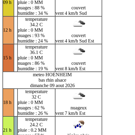
09 h
pluie : 0 MM
nuages : 88 %
couvert
humidite : 34 %
vent 4 km/h Sud
temperature
34.2 C
12 h
pluie : 0 MM
nuages : 93 %
couvert
humidite : 24 %
vent 4 km/h Sud Est
temperature
36.1 C
15 h
pluie : 0 MM
nuages : 86 %
couvert
humidite : 19 %
vent 8 km/h Est
meteo HOENHEIM
bas rhin alsace
dimanche 09 aout 2026
temperature
32 C
18 h
pluie : 0 MM
nuages : 62 %
nuageux
humidite : 26 %
vent 7 km/h Est
temperature
24.2 C
21 h
pluie : 0.2 MM