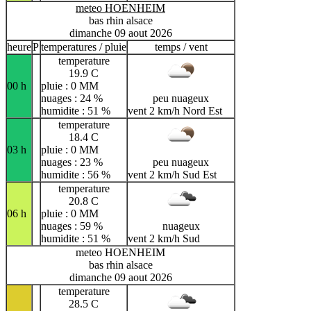
meteo HOENHEIM
bas rhin alsace
dimanche 09 aout 2026
heure
P
temperatures / pluie
temps / vent
temperature
19.9 C
00 h
pluie : 0 MM
nuages : 24 %
peu nuageux
humidite : 51 %
vent 2 km/h Nord Est
temperature
18.4 C
03 h
pluie : 0 MM
nuages : 23 %
peu nuageux
humidite : 56 %
vent 2 km/h Sud Est
temperature
20.8 C
06 h
pluie : 0 MM
nuages : 59 %
nuageux
humidite : 51 %
vent 2 km/h Sud
meteo HOENHEIM
bas rhin alsace
dimanche 09 aout 2026
temperature
28.5 C