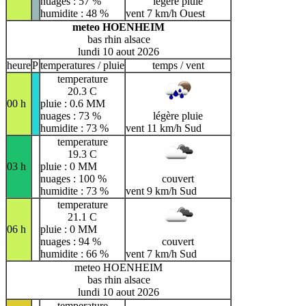
nuages : 57 %
légère pluie
humidite : 48 %
vent 7 km/h Ouest
meteo HOENHEIM
bas rhin alsace
lundi 10 aout 2026
heure
P
temperatures / pluie
temps / vent
temperature
20.3 C
00 h
pluie : 0.6 MM
nuages : 73 %
légère pluie
humidite : 73 %
vent 11 km/h Sud
temperature
19.3 C
03 h
pluie : 0 MM
nuages : 100 %
couvert
humidite : 73 %
vent 9 km/h Sud
temperature
21.1 C
06 h
pluie : 0 MM
nuages : 94 %
couvert
humidite : 66 %
vent 7 km/h Sud
meteo HOENHEIM
bas rhin alsace
lundi 10 aout 2026
temperature