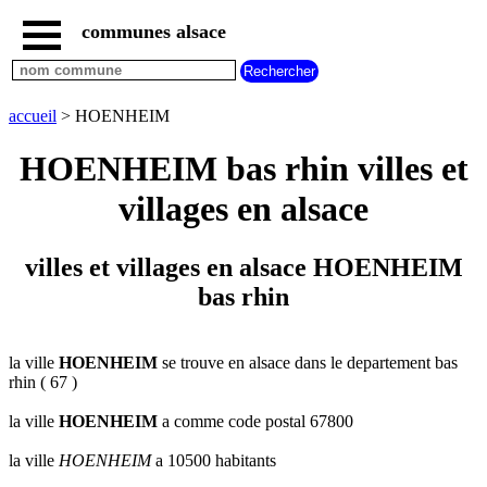
communes alsace
accueil
villes
bas
rhin
accueil
> HOENHEIM
commencant
par
HOENHEIM bas rhin villes et
A
B
C
D
E
F
G
villages en alsace
H
I
J
K
L
M
N
O
P
Q
R
S
T
U
villes et villages en alsace HOENHEIM
V
W
X
Y
Z
bas rhin
villes
haut
rhin
commencant
par
la ville
HOENHEIM
se trouve en alsace dans le departement bas
rhin ( 67 )
A
B
C
D
E
F
G
H
I
J
K
L
M
N
la ville
HOENHEIM
a comme code postal 67800
O
P
Q
R
S
T
U
la ville
HOENHEIM
a 10500 habitants
V
W
X
Y
Z