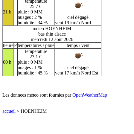
temperature
25.7 C
21 h
pluie : 0 MM
nuages : 2 %
ciel dégagé
humidite : 34 %
vent 19 km/h Nord
meteo HOENHEIM
bas rhin alsace
mercredi 12 aout 2026
heure
P
temperatures / pluie
temps / vent
temperature
23.1 C
00 h
pluie : 0 MM
nuages : 1 %
ciel dégagé
humidite : 45 %
vent 17 km/h Nord Est
Les donnees meteo sont fournies par
OpenWeatherMap
accueil
> HOENHEIM