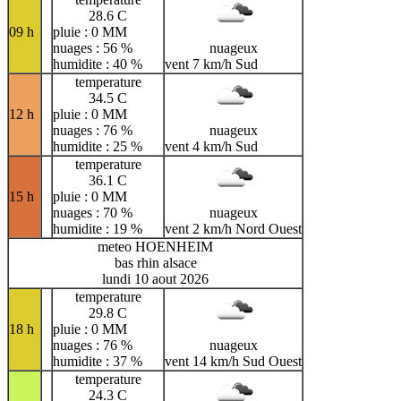
28.6 C
09 h
pluie : 0 MM
nuages : 56 %
nuageux
humidite : 40 %
vent 7 km/h Sud
temperature
34.5 C
12 h
pluie : 0 MM
nuages : 76 %
nuageux
humidite : 25 %
vent 4 km/h Sud
temperature
36.1 C
15 h
pluie : 0 MM
nuages : 70 %
nuageux
humidite : 19 %
vent 2 km/h Nord Ouest
meteo HOENHEIM
bas rhin alsace
lundi 10 aout 2026
temperature
29.8 C
18 h
pluie : 0 MM
nuages : 76 %
nuageux
humidite : 37 %
vent 14 km/h Sud Ouest
temperature
24.3 C