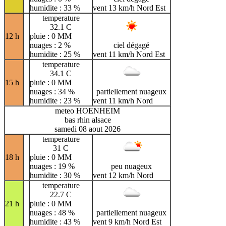
humidite : 33 %
vent 13 km/h Nord Est
temperature
32.1 C
12 h
pluie : 0 MM
nuages : 2 %
ciel dégagé
humidite : 25 %
vent 11 km/h Nord Est
temperature
34.1 C
15 h
pluie : 0 MM
nuages : 34 %
partiellement nuageux
humidite : 23 %
vent 11 km/h Nord
meteo HOENHEIM
bas rhin alsace
samedi 08 aout 2026
temperature
31 C
18 h
pluie : 0 MM
nuages : 19 %
peu nuageux
humidite : 30 %
vent 12 km/h Nord
temperature
22.7 C
21 h
pluie : 0 MM
nuages : 48 %
partiellement nuageux
humidite : 43 %
vent 9 km/h Nord Est