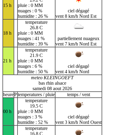
15 h
pluie : 0 MM
nuages : 0 %
ciel dégagé
humidite : 26 %
vent 8 km/h Nord Est
temperature
26.8 C
18 h
pluie : 0 MM
nuages : 41 %
partiellement nuageux
humidite : 39 %
vent 7 km/h Nord Est
temperature
21.9 C
21 h
pluie : 0 MM
nuages : 6 %
ciel dégagé
humidite : 50 %
vent 4 km/h Nord
meteo KLEINGOEFT
bas rhin alsace
samedi 08 aout 2026
heure
P
temperatures / pluie
temps / vent
temperature
19.5 C
00 h
pluie : 0 MM
nuages : 3 %
ciel dégagé
humidite : 52 %
vent 3 km/h Nord Ouest
temperature
16.8 C