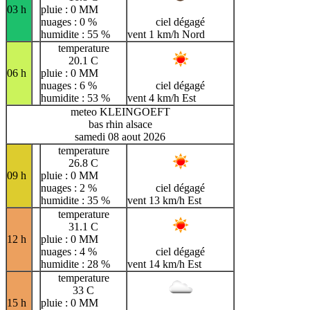
03 h
pluie : 0 MM
nuages : 0 %
ciel dégagé
humidite : 55 %
vent 1 km/h Nord
temperature
20.1 C
06 h
pluie : 0 MM
nuages : 6 %
ciel dégagé
humidite : 53 %
vent 4 km/h Est
meteo KLEINGOEFT
bas rhin alsace
samedi 08 aout 2026
temperature
26.8 C
09 h
pluie : 0 MM
nuages : 2 %
ciel dégagé
humidite : 35 %
vent 13 km/h Est
temperature
31.1 C
12 h
pluie : 0 MM
nuages : 4 %
ciel dégagé
humidite : 28 %
vent 14 km/h Est
temperature
33 C
15 h
pluie : 0 MM