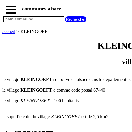
communes alsace
accueil
villes
bas
rhin
accueil
> KLEINGOEFT
commencant
par
KLEINGOE
A
B
C
D
E
F
G
H
I
J
K
L
M
N
vil
O
P
Q
R
S
T
U
V
W
X
Y
Z
le village
KLEINGOEFT
se trouve en alsace dans le departement bas
villes
haut
rhin
le village
KLEINGOEFT
a comme code postal 67440
commencant
par
le village
KLEINGOEFT
a 100 habitants
A
B
C
D
E
F
G
H
I
J
K
L
M
N
la superficie de du village
KLEINGOEFT
est de 2,5 km2
O
P
Q
R
S
T
U
V
W
X
Y
Z