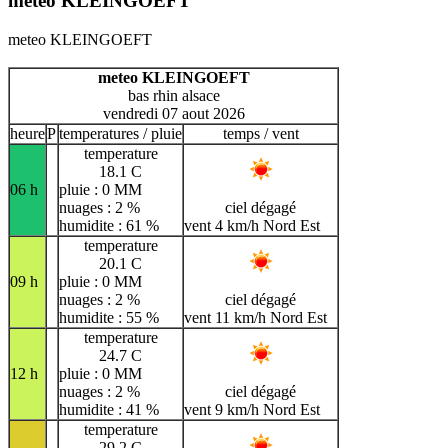
meteo KLEINGOEFT
meteo KLEINGOEFT
meteo KLEINGOEFT
bas rhin alsace
vendredi 07 aout 2026
heure
P
temperatures / pluie
temps / vent
temperature
18.1 C
06 h
pluie : 0 MM
nuages : 2 %
ciel dégagé
humidite : 61 %
vent 4 km/h Nord Est
temperature
20.1 C
09 h
pluie : 0 MM
nuages : 2 %
ciel dégagé
humidite : 55 %
vent 11 km/h Nord Est
temperature
24.7 C
12 h
pluie : 0 MM
nuages : 2 %
ciel dégagé
humidite : 41 %
vent 9 km/h Nord Est
temperature
29.2 C