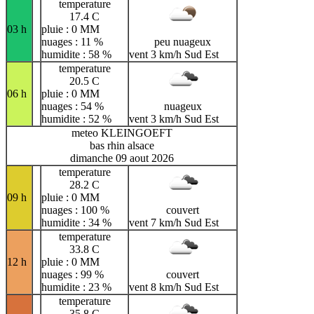
temperature
17.4 C
03 h
pluie : 0 MM
nuages : 11 %
peu nuageux
humidite : 58 %
vent 3 km/h Sud Est
temperature
20.5 C
06 h
pluie : 0 MM
nuages : 54 %
nuageux
humidite : 52 %
vent 3 km/h Sud Est
meteo KLEINGOEFT
bas rhin alsace
dimanche 09 aout 2026
temperature
28.2 C
09 h
pluie : 0 MM
nuages : 100 %
couvert
humidite : 34 %
vent 7 km/h Sud Est
temperature
33.8 C
12 h
pluie : 0 MM
nuages : 99 %
couvert
humidite : 23 %
vent 8 km/h Sud Est
temperature
35.8 C