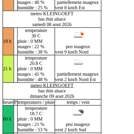
nuages : 40 %
partiellement nuageux
humidite : 25 %
vent 8 km/h Est
meteo KLEINGOEFT
bas rhin alsace
samedi 08 aout 2026
temperature
30 C
18 h
pluie : 0 MM
nuages : 22 %
peu nuageux
humidite : 38 %
vent 9 km/h Nord
temperature
20.8 C
21 h
pluie : 0 MM
nuages : 41 %
partiellement nuageux
humidite : 48 %
vent 2 km/h Nord Est
meteo KLEINGOEFT
bas rhin alsace
dimanche 09 aout 2026
heure
P
temperatures / pluie
temps / vent
temperature
18.7 C
00 h
pluie : 0 MM
nuages : 21 %
peu nuageux
humidite : 53 %
vent 2 km/h Sud