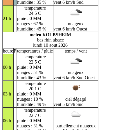
humidite : 35 %
vent 6 km/h Sud
temperature
24.5 C
21 h
pluie : 0 MM
nuages : 67 %
nuageux
humidite : 45 %
vent 6 km/h Ouest
meteo KOLBSHEIM
bas rhin alsace
lundi 10 aout 2026
heure
P
temperatures / pluie
temps / vent
temperature
22.5 C
00 h
pluie : 0 MM
nuages : 51 %
nuageux
humidite : 43 %
vent 6 km/h Sud Ouest
temperature
20.1 C
03 h
pluie : 0 MM
nuages : 10 %
ciel dégagé
humidite : 49 %
vent 5 km/h Sud
temperature
22.7 C
06 h
pluie : 0 MM
nuages : 31 %
partiellement nuageux