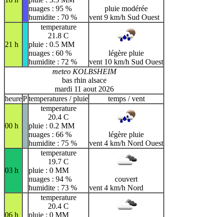
nuages : 95 %
pluie modérée
humidite : 70 %
vent 9 km/h Sud Ouest
temperature
21.8 C
21 h
pluie : 0.5 MM
nuages : 60 %
légère pluie
humidite : 72 %
vent 10 km/h Sud Ouest
meteo KOLBSHEIM
bas rhin alsace
mardi 11 aout 2026
heure
P
temperatures / pluie
temps / vent
temperature
20.4 C
00 h
pluie : 0.2 MM
nuages : 66 %
légère pluie
humidite : 75 %
vent 4 km/h Nord Ouest
temperature
19.7 C
03 h
pluie : 0 MM
nuages : 94 %
couvert
humidite : 73 %
vent 4 km/h Nord
temperature
20.4 C
06 h
pluie : 0 MM