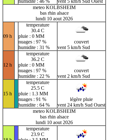
humidite : 46 %
vent 5 km/h Sud Ouest
meteo KOLBSHEIM
bas rhin alsace
lundi 10 aout 2026
temperature
30.4 C
09 h
pluie : 0 MM
nuages : 97 %
couvert
humidite : 31 %
vent 5 km/h Sud
temperature
36.2 C
12 h
pluie : 0 MM
nuages : 97 %
couvert
humidite : 22 %
vent 2 km/h Sud
temperature
25.5 C
15 h
pluie : 1.3 MM
nuages : 91 %
légère pluie
humidite : 64 %
vent 24 km/h Sud Ouest
meteo KOLBSHEIM
bas rhin alsace
lundi 10 aout 2026
temperature
23.9 C
18 h
pluie : 3.5 MM