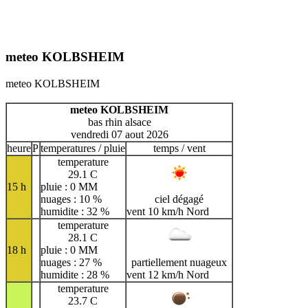
meteo KOLBSHEIM
meteo KOLBSHEIM
meteo KOLBSHEIM
bas rhin alsace
vendredi 07 aout 2026
heure
P
temperatures / pluie
temps / vent
temperature
29.1 C
15 h
pluie : 0 MM
nuages : 10 %
ciel dégagé
humidite : 32 %
vent 10 km/h Nord
temperature
28.1 C
18 h
pluie : 0 MM
nuages : 27 %
partiellement nuageux
humidite : 28 %
vent 12 km/h Nord
temperature
23.7 C