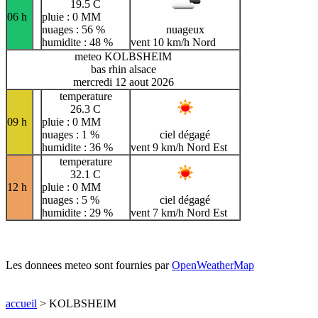
19.5 C
06 h
pluie : 0 MM
nuages : 56 %
nuageux
humidite : 48 %
vent 10 km/h Nord
meteo KOLBSHEIM
bas rhin alsace
mercredi 12 aout 2026
temperature
26.3 C
09 h
pluie : 0 MM
nuages : 1 %
ciel dégagé
humidite : 36 %
vent 9 km/h Nord Est
temperature
32.1 C
12 h
pluie : 0 MM
nuages : 5 %
ciel dégagé
humidite : 29 %
vent 7 km/h Nord Est
Les donnees meteo sont fournies par
OpenWeatherMap
accueil
> KOLBSHEIM