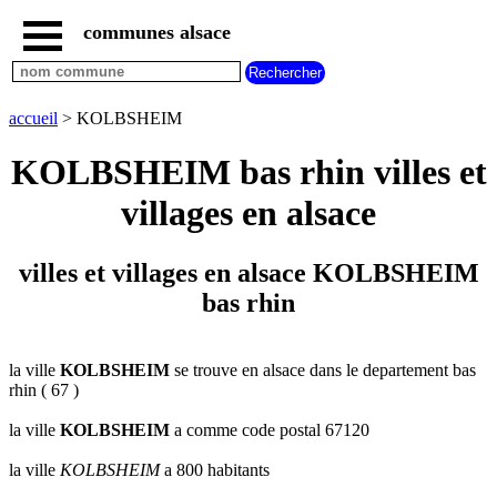
communes alsace
accueil
villes
bas
rhin
accueil
> KOLBSHEIM
commencant
par
KOLBSHEIM bas rhin villes et
A
B
C
D
E
F
G
villages en alsace
H
I
J
K
L
M
N
O
P
Q
R
S
T
U
villes et villages en alsace KOLBSHEIM
V
W
X
Y
Z
bas rhin
villes
haut
rhin
commencant
par
la ville
KOLBSHEIM
se trouve en alsace dans le departement bas
rhin ( 67 )
A
B
C
D
E
F
G
H
I
J
K
L
M
N
la ville
KOLBSHEIM
a comme code postal 67120
O
P
Q
R
S
T
U
la ville
KOLBSHEIM
a 800 habitants
V
W
X
Y
Z