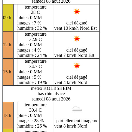
samedi 08 aout 2026
temperature
28 C
09 h
pluie : 0 MM
nuages : 7 %
ciel dégagé
humidite : 32 %
vent 10 km/h Nord Est
temperature
32.9 C
12 h
pluie : 0 MM
nuages : 4 %
ciel dégagé
humidite : 24 %
vent 7 km/h Nord Est
temperature
34.7 C
15 h
pluie : 0 MM
nuages : 5 %
ciel dégagé
humidite : 19 %
vent 4 km/h Nord
meteo KOLBSHEIM
bas rhin alsace
samedi 08 aout 2026
temperature
30.4 C
18 h
pluie : 0 MM
nuages : 28 %
partiellement nuageux
humidite : 26 %
vent 8 km/h Nord
temperature