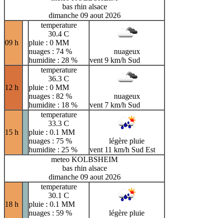
bas rhin alsace
dimanche 09 aout 2026
temperature
30.4 C
09 h
pluie : 0 MM
nuages : 74 %
nuageux
humidite : 28 %
vent 9 km/h Sud
temperature
36.3 C
12 h
pluie : 0 MM
nuages : 82 %
nuageux
humidite : 18 %
vent 7 km/h Sud
temperature
33.3 C
15 h
pluie : 0.1 MM
nuages : 75 %
légère pluie
humidite : 25 %
vent 11 km/h Sud Est
meteo KOLBSHEIM
bas rhin alsace
dimanche 09 aout 2026
temperature
30.1 C
18 h
pluie : 0.1 MM
nuages : 59 %
légère pluie