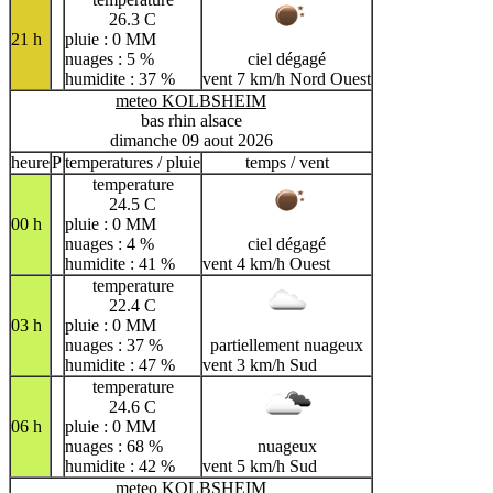
26.3 C
21 h
pluie : 0 MM
nuages : 5 %
ciel dégagé
humidite : 37 %
vent 7 km/h Nord Ouest
meteo KOLBSHEIM
bas rhin alsace
dimanche 09 aout 2026
heure
P
temperatures / pluie
temps / vent
temperature
24.5 C
00 h
pluie : 0 MM
nuages : 4 %
ciel dégagé
humidite : 41 %
vent 4 km/h Ouest
temperature
22.4 C
03 h
pluie : 0 MM
nuages : 37 %
partiellement nuageux
humidite : 47 %
vent 3 km/h Sud
temperature
24.6 C
06 h
pluie : 0 MM
nuages : 68 %
nuageux
humidite : 42 %
vent 5 km/h Sud
meteo KOLBSHEIM