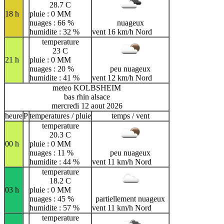
28.7 C
18 h
pluie : 0 MM
nuages : 66 %
nuageux
humidite : 32 %
vent 16 km/h Nord
temperature
23 C
21 h
pluie : 0 MM
nuages : 20 %
peu nuageux
humidite : 41 %
vent 12 km/h Nord
meteo KOLBSHEIM
bas rhin alsace
mercredi 12 aout 2026
heure
P
temperatures / pluie
temps / vent
temperature
20.3 C
00 h
pluie : 0 MM
nuages : 11 %
peu nuageux
humidite : 44 %
vent 11 km/h Nord
temperature
18.2 C
03 h
pluie : 0 MM
nuages : 45 %
partiellement nuageux
humidite : 57 %
vent 11 km/h Nord
temperature