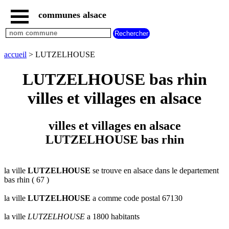
communes alsace
accueil
villes
bas
rhin
accueil
> LUTZELHOUSE
commencant
par
LUTZELHOUSE bas rhin
A
B
C
D
E
F
G
villes et villages en alsace
H
I
J
K
L
M
N
O
P
Q
R
S
T
U
villes et villages en alsace
V
W
X
Y
Z
LUTZELHOUSE bas rhin
villes
haut
rhin
commencant
par
la ville
LUTZELHOUSE
se trouve en alsace dans le departement
bas rhin ( 67 )
A
B
C
D
E
F
G
H
I
J
K
L
M
N
la ville
LUTZELHOUSE
a comme code postal 67130
O
P
Q
R
S
T
U
la ville
LUTZELHOUSE
a 1800 habitants
V
W
X
Y
Z