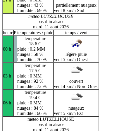
nuages : 43 %
partiellement nuageux
humidite : 69 %
vent 8 km/h Sud
meteo LUTZELHOUSE
bas rhin alsace
mardi 11 aout 2026
heure
P
temperatures / pluie
temps / vent
temperature
18.6 C
00 h
pluie : 0.2 MM
nuages : 58 %
légère pluie
humidite : 70 %
vent 5 km/h Ouest
temperature
17.5 C
03 h
pluie : 0 MM
nuages : 92 %
couvert
humidite : 72 %
vent 4 km/h Nord Ouest
temperature
19.4 C
06 h
pluie : 0 MM
nuages : 84 %
nuageux
humidite : 66 %
vent 5 km/h Est
meteo LUTZELHOUSE
bas rhin alsace
mardi 11 aout 2026