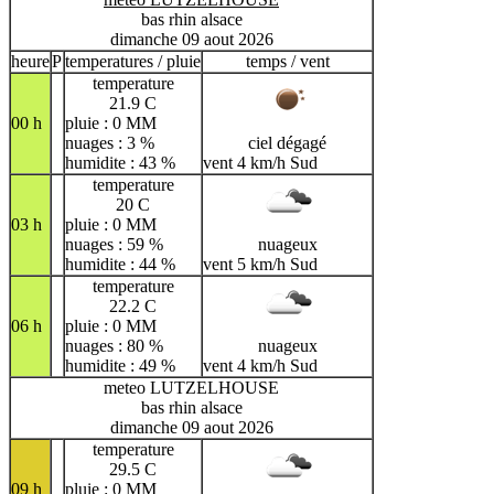
bas rhin alsace
dimanche 09 aout 2026
heure
P
temperatures / pluie
temps / vent
temperature
21.9 C
00 h
pluie : 0 MM
nuages : 3 %
ciel dégagé
humidite : 43 %
vent 4 km/h Sud
temperature
20 C
03 h
pluie : 0 MM
nuages : 59 %
nuageux
humidite : 44 %
vent 5 km/h Sud
temperature
22.2 C
06 h
pluie : 0 MM
nuages : 80 %
nuageux
humidite : 49 %
vent 4 km/h Sud
meteo LUTZELHOUSE
bas rhin alsace
dimanche 09 aout 2026
temperature
29.5 C
09 h
pluie : 0 MM