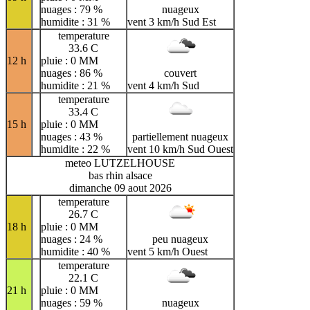
nuages : 79 %
nuageux
humidite : 31 %
vent 3 km/h Sud Est
temperature
33.6 C
12 h
pluie : 0 MM
nuages : 86 %
couvert
humidite : 21 %
vent 4 km/h Sud
temperature
33.4 C
15 h
pluie : 0 MM
nuages : 43 %
partiellement nuageux
humidite : 22 %
vent 10 km/h Sud Ouest
meteo LUTZELHOUSE
bas rhin alsace
dimanche 09 aout 2026
temperature
26.7 C
18 h
pluie : 0 MM
nuages : 24 %
peu nuageux
humidite : 40 %
vent 5 km/h Ouest
temperature
22.1 C
21 h
pluie : 0 MM
nuages : 59 %
nuageux