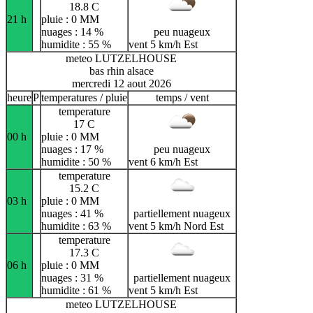
18.8 C
21 h
pluie : 0 MM
nuages : 14 %
peu nuageux
humidite : 55 %
vent 5 km/h Est
meteo LUTZELHOUSE
bas rhin alsace
mercredi 12 aout 2026
heure
P
temperatures / pluie
temps / vent
temperature
17 C
00 h
pluie : 0 MM
nuages : 17 %
peu nuageux
humidite : 50 %
vent 6 km/h Est
temperature
15.2 C
03 h
pluie : 0 MM
nuages : 41 %
partiellement nuageux
humidite : 63 %
vent 5 km/h Nord Est
temperature
17.3 C
06 h
pluie : 0 MM
nuages : 31 %
partiellement nuageux
humidite : 61 %
vent 5 km/h Est
meteo LUTZELHOUSE