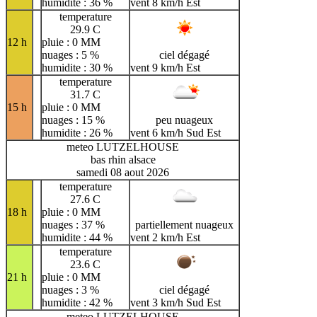
humidite : 36 %
vent 8 km/h Est
temperature
29.9 C
12 h
pluie : 0 MM
nuages : 5 %
ciel dégagé
humidite : 30 %
vent 9 km/h Est
temperature
31.7 C
15 h
pluie : 0 MM
nuages : 15 %
peu nuageux
humidite : 26 %
vent 6 km/h Sud Est
meteo LUTZELHOUSE
bas rhin alsace
samedi 08 aout 2026
temperature
27.6 C
18 h
pluie : 0 MM
nuages : 37 %
partiellement nuageux
humidite : 44 %
vent 2 km/h Est
temperature
23.6 C
21 h
pluie : 0 MM
nuages : 3 %
ciel dégagé
humidite : 42 %
vent 3 km/h Sud Est
meteo LUTZELHOUSE