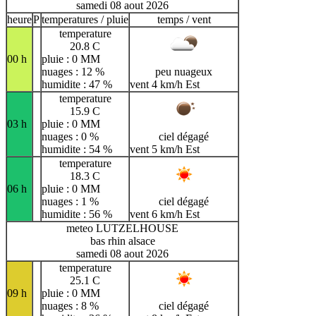
samedi 08 aout 2026
heure
P
temperatures / pluie
temps / vent
temperature
20.8 C
00 h
pluie : 0 MM
nuages : 12 %
peu nuageux
humidite : 47 %
vent 4 km/h Est
temperature
15.9 C
03 h
pluie : 0 MM
nuages : 0 %
ciel dégagé
humidite : 54 %
vent 5 km/h Est
temperature
18.3 C
06 h
pluie : 0 MM
nuages : 1 %
ciel dégagé
humidite : 56 %
vent 6 km/h Est
meteo LUTZELHOUSE
bas rhin alsace
samedi 08 aout 2026
temperature
25.1 C
09 h
pluie : 0 MM
nuages : 8 %
ciel dégagé