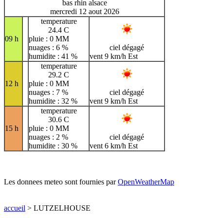
bas rhin alsace
mercredi 12 aout 2026
temperature
24.4 C
09 h
pluie : 0 MM
nuages : 6 %
ciel dégagé
humidite : 41 %
vent 9 km/h Est
temperature
29.2 C
12 h
pluie : 0 MM
nuages : 7 %
ciel dégagé
humidite : 32 %
vent 9 km/h Est
temperature
30.6 C
15 h
pluie : 0 MM
nuages : 2 %
ciel dégagé
humidite : 30 %
vent 6 km/h Est
Les donnees meteo sont fournies par
OpenWeatherMap
accueil
> LUTZELHOUSE