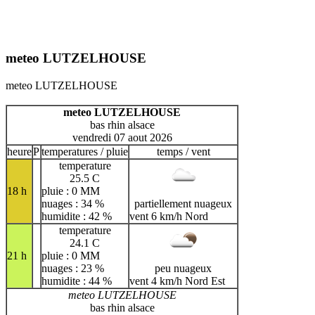
meteo LUTZELHOUSE
meteo LUTZELHOUSE
meteo LUTZELHOUSE
bas rhin alsace
vendredi 07 aout 2026
heure
P
temperatures / pluie
temps / vent
temperature
25.5 C
18 h
pluie : 0 MM
nuages : 34 %
partiellement nuageux
humidite : 42 %
vent 6 km/h Nord
temperature
24.1 C
21 h
pluie : 0 MM
nuages : 23 %
peu nuageux
humidite : 44 %
vent 4 km/h Nord Est
meteo LUTZELHOUSE
bas rhin alsace