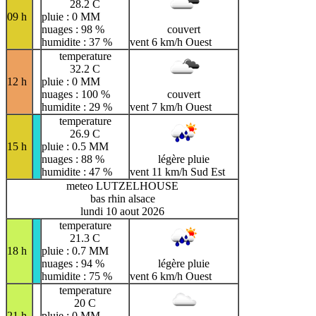
28.2 C
09 h
pluie : 0 MM
nuages : 98 %
couvert
humidite : 37 %
vent 6 km/h Ouest
temperature
32.2 C
12 h
pluie : 0 MM
nuages : 100 %
couvert
humidite : 29 %
vent 7 km/h Ouest
temperature
26.9 C
15 h
pluie : 0.5 MM
nuages : 88 %
légère pluie
humidite : 47 %
vent 11 km/h Sud Est
meteo LUTZELHOUSE
bas rhin alsace
lundi 10 aout 2026
temperature
21.3 C
18 h
pluie : 0.7 MM
nuages : 94 %
légère pluie
humidite : 75 %
vent 6 km/h Ouest
temperature
20 C
21 h
pluie : 0 MM