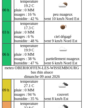
temperature
19.2 C
00 h
pluie : 0 MM
nuages : 16 %
peu nuageux
humidite : 42 %
vent 10 km/h Nord Est
temperature
17.3 C
03 h
pluie : 0 MM
nuages : 6 %
ciel dégagé
humidite : 48 %
vent 9 km/h Nord Est
temperature
19.9 C
06 h
pluie : 0 MM
nuages : 38 %
partiellement nuageux
humidite : 47 %
vent 6 km/h Nord Est
meteo OBERHOFFEN-LES-WISSEMBOURG
bas rhin alsace
dimanche 09 aout 2026
temperature
27.1 C
09 h
pluie : 0 MM
nuages : 94 %
couvert
humidite : 35 %
vent 8 km/h Est
temperature
32.8 C