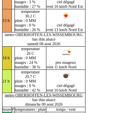
nuages : 3 %
ciel dégagé
humidite : 27 %
vent 16 km/h Nord Est
temperature
30.2 C
15 h
pluie : 0 MM
nuages : 0 %
ciel dégagé
humidite : 26 %
vent 13 km/h Nord Est
meteo OBERHOFFEN-LES-WISSEMBOURG
bas rhin alsace
samedi 08 aout 2026
temperature
26 C
18 h
pluie : 0 MM
nuages : 24 %
peu nuageux
humidite : 38 %
vent 11 km/h Nord
temperature
20.7 C
21 h
pluie : 0 MM
nuages : 0 %
ciel dégagé
humidite : 42 %
vent 10 km/h Nord
meteo OBERHOFFEN-LES-WISSEMBOURG
bas rhin alsace
dimanche 09 aout 2026
heure
P
temperatures / pluie
temps / vent