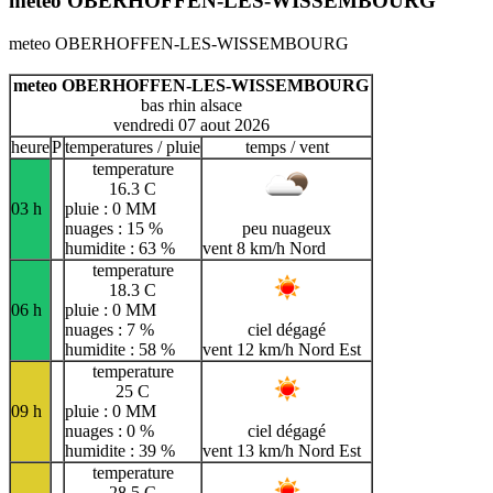
meteo OBERHOFFEN-LES-WISSEMBOURG
meteo OBERHOFFEN-LES-WISSEMBOURG
meteo OBERHOFFEN-LES-WISSEMBOURG
bas rhin alsace
vendredi 07 aout 2026
heure
P
temperatures / pluie
temps / vent
temperature
16.3 C
03 h
pluie : 0 MM
nuages : 15 %
peu nuageux
humidite : 63 %
vent 8 km/h Nord
temperature
18.3 C
06 h
pluie : 0 MM
nuages : 7 %
ciel dégagé
humidite : 58 %
vent 12 km/h Nord Est
temperature
25 C
09 h
pluie : 0 MM
nuages : 0 %
ciel dégagé
humidite : 39 %
vent 13 km/h Nord Est
temperature
28.5 C