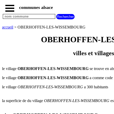
communes alsace
accueil
villes
bas
rhin
accueil
> OBERHOFFEN-LES-WISSEMBOURG
commencant
par
OBERHOFFEN-LES-WI
A
B
C
D
E
F
G
H
I
J
K
L
M
N
villes et vil
O
P
Q
R
S
T
U
V
W
X
Y
Z
le village
OBERHOFFEN-LES-WISSEMBOURG
se trouve en als
villes
haut
rhin
le village
OBERHOFFEN-LES-WISSEMBOURG
a comme code 
commencant
par
le village
OBERHOFFEN-LES-WISSEMBOURG
a 300 habitants
A
B
C
D
E
F
G
H
I
J
K
L
M
N
la superficie de du village
OBERHOFFEN-LES-WISSEMBOURG
es
O
P
Q
R
S
T
U
V
W
X
Y
Z