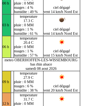
00 h
pluie : 0 MM
nuages : 4 %
ciel dégagé
humidite : 49 %
vent 14 km/h Nord Est
temperature
17.3 C
03 h
pluie : 0 MM
nuages : 1 %
ciel dégagé
humidite : 61 %
vent 14 km/h Nord Est
temperature
20.4 C
06 h
pluie : 0 MM
nuages : 1 %
ciel dégagé
humidite : 57 %
vent 15 km/h Nord Est
meteo OBERHOFFEN-LES-WISSEMBOURG
bas rhin alsace
samedi 08 aout 2026
temperature
27.9 C
09 h
pluie : 0 MM
nuages : 6 %
ciel dégagé
humidite : 38 %
vent 20 km/h Nord Est
temperature
31.7 C
12 h
pluie : 0 MM