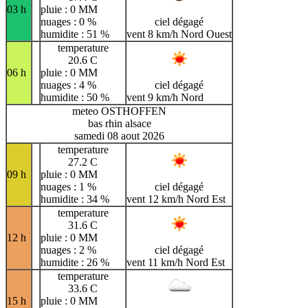
03 h
pluie : 0 MM
nuages : 0 %
ciel dégagé
humidite : 51 %
vent 8 km/h Nord Ouest
temperature
20.6 C
06 h
pluie : 0 MM
nuages : 4 %
ciel dégagé
humidite : 50 %
vent 9 km/h Nord
meteo OSTHOFFEN
bas rhin alsace
samedi 08 aout 2026
temperature
27.2 C
09 h
pluie : 0 MM
nuages : 1 %
ciel dégagé
humidite : 34 %
vent 12 km/h Nord Est
temperature
31.6 C
12 h
pluie : 0 MM
nuages : 2 %
ciel dégagé
humidite : 26 %
vent 11 km/h Nord Est
temperature
33.6 C
15 h
pluie : 0 MM