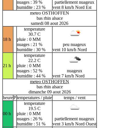
nuages : 39 %
partiellement nuageux
humidite : 23 %
vent 8 km/h Nord Est
meteo OSTHOFFEN
bas rhin alsace
samedi 08 aout 2026
temperature
30.7 C
18 h
pluie : 0 MM
nuages : 21 %
peu nuageux
humidite : 30 %
vent 10 km/h Nord
temperature
22.2 C
21 h
pluie : 0 MM
nuages : 52 %
nuageux
humidite : 44 %
vent 7 km/h Nord
meteo OSTHOFFEN
bas rhin alsace
dimanche 09 aout 2026
heure
P
temperatures / pluie
temps / vent
temperature
19.5 C
00 h
pluie : 0 MM
nuages : 26 %
partiellement nuageux
humidite : 51 %
vent 3 km/h Nord Ouest