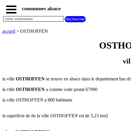
communes alsace
accueil
villes
bas
rhin
accueil
> OSTHOFFEN
commencant
par
OSTHOFF
A
B
C
D
E
F
G
H
I
J
K
L
M
N
vi
O
P
Q
R
S
T
U
V
W
X
Y
Z
la ville
OSTHOFFEN
se trouve en alsace dans le departement bas rhi
villes
haut
rhin
la ville
OSTHOFFEN
a comme code postal 67990
commencant
par
la ville
OSTHOFFEN
a 800 habitants
A
B
C
D
E
F
G
H
I
J
K
L
M
N
la superficie de de la ville
OSTHOFFEN
est de 5,23 km2
O
P
Q
R
S
T
U
V
W
X
Y
Z