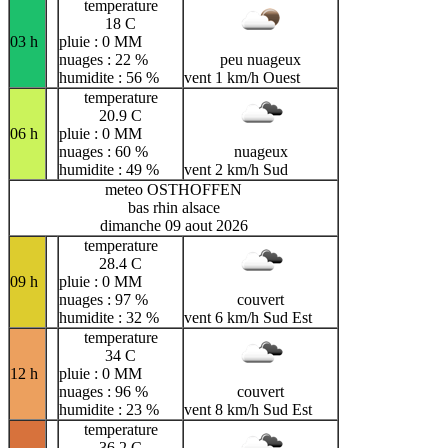
temperature
18 C
03 h
pluie : 0 MM
nuages : 22 %
peu nuageux
humidite : 56 %
vent 1 km/h Ouest
temperature
20.9 C
06 h
pluie : 0 MM
nuages : 60 %
nuageux
humidite : 49 %
vent 2 km/h Sud
meteo OSTHOFFEN
bas rhin alsace
dimanche 09 aout 2026
temperature
28.4 C
09 h
pluie : 0 MM
nuages : 97 %
couvert
humidite : 32 %
vent 6 km/h Sud Est
temperature
34 C
12 h
pluie : 0 MM
nuages : 96 %
couvert
humidite : 23 %
vent 8 km/h Sud Est
temperature
36.2 C