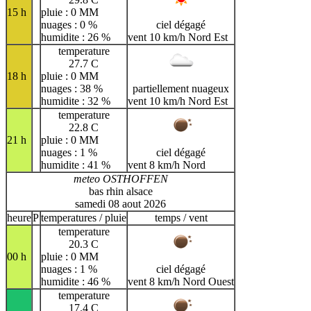
15 h
pluie : 0 MM
nuages : 0 %
ciel dégagé
humidite : 26 %
vent 10 km/h Nord Est
temperature
27.7 C
18 h
pluie : 0 MM
nuages : 38 %
partiellement nuageux
humidite : 32 %
vent 10 km/h Nord Est
temperature
22.8 C
21 h
pluie : 0 MM
nuages : 1 %
ciel dégagé
humidite : 41 %
vent 8 km/h Nord
meteo OSTHOFFEN
bas rhin alsace
samedi 08 aout 2026
heure
P
temperatures / pluie
temps / vent
temperature
20.3 C
00 h
pluie : 0 MM
nuages : 1 %
ciel dégagé
humidite : 46 %
vent 8 km/h Nord Ouest
temperature
17.4 C