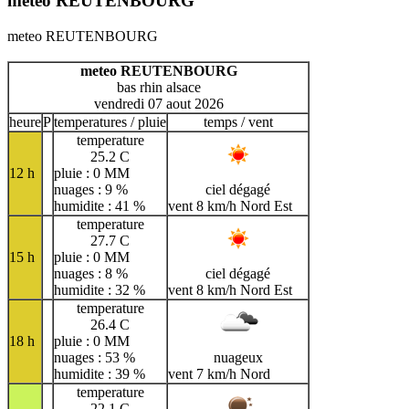
meteo REUTENBOURG
meteo REUTENBOURG
meteo REUTENBOURG
bas rhin alsace
vendredi 07 aout 2026
heure
P
temperatures / pluie
temps / vent
temperature
25.2 C
12 h
pluie : 0 MM
nuages : 9 %
ciel dégagé
humidite : 41 %
vent 8 km/h Nord Est
temperature
27.7 C
15 h
pluie : 0 MM
nuages : 8 %
ciel dégagé
humidite : 32 %
vent 8 km/h Nord Est
temperature
26.4 C
18 h
pluie : 0 MM
nuages : 53 %
nuageux
humidite : 39 %
vent 7 km/h Nord
temperature
22.1 C