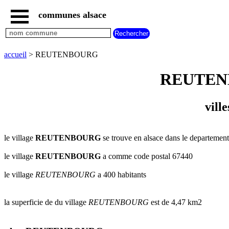
communes alsace
accueil
villes
bas
rhin
accueil
> REUTENBOURG
commencant
par
REUTENBOU
A
B
C
D
E
F
G
H
I
J
K
L
M
N
vill
O
P
Q
R
S
T
U
V
W
X
Y
Z
le village
REUTENBOURG
se trouve en alsace dans le departement 
villes
haut
rhin
le village
REUTENBOURG
a comme code postal 67440
commencant
par
le village
REUTENBOURG
a 400 habitants
A
B
C
D
E
F
G
H
I
J
K
L
M
N
la superficie de du village
REUTENBOURG
est de 4,47 km2
O
P
Q
R
S
T
U
V
W
X
Y
Z