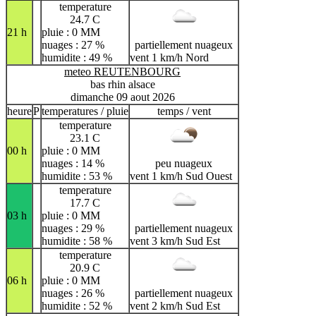
temperature
24.7 C
21 h
pluie : 0 MM
nuages : 27 %
partiellement nuageux
humidite : 49 %
vent 1 km/h Nord
meteo REUTENBOURG
bas rhin alsace
dimanche 09 aout 2026
heure
P
temperatures / pluie
temps / vent
temperature
23.1 C
00 h
pluie : 0 MM
nuages : 14 %
peu nuageux
humidite : 53 %
vent 1 km/h Sud Ouest
temperature
17.7 C
03 h
pluie : 0 MM
nuages : 29 %
partiellement nuageux
humidite : 58 %
vent 3 km/h Sud Est
temperature
20.9 C
06 h
pluie : 0 MM
nuages : 26 %
partiellement nuageux
humidite : 52 %
vent 2 km/h Sud Est