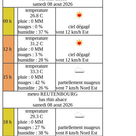
samedi 08 aout 2026
temperature
26.8 C
09 h
pluie : 0 MM
nuages : 0 %
ciel dégagé
humidite : 37 %
vent 12 km/h Est
temperature
31.2 C
12 h
pluie : 0 MM
nuages : 3 %
ciel dégagé
humidite : 28 %
vent 12 km/h Est
temperature
33.3 C
15 h
pluie : 0 MM
nuages : 42 %
partiellement nuageux
humidite : 26 %
vent 7 km/h Nord Est
meteo REUTENBOURG
bas rhin alsace
samedi 08 aout 2026
temperature
29.3 C
18 h
pluie : 0 MM
nuages : 27 %
partiellement nuageux
humidite : 38 %
vent 8 km/h Nord Est