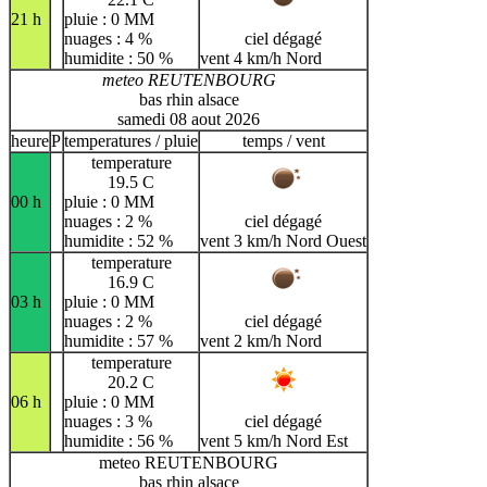
21 h
pluie : 0 MM
nuages : 4 %
ciel dégagé
humidite : 50 %
vent 4 km/h Nord
meteo REUTENBOURG
bas rhin alsace
samedi 08 aout 2026
heure
P
temperatures / pluie
temps / vent
temperature
19.5 C
00 h
pluie : 0 MM
nuages : 2 %
ciel dégagé
humidite : 52 %
vent 3 km/h Nord Ouest
temperature
16.9 C
03 h
pluie : 0 MM
nuages : 2 %
ciel dégagé
humidite : 57 %
vent 2 km/h Nord
temperature
20.2 C
06 h
pluie : 0 MM
nuages : 3 %
ciel dégagé
humidite : 56 %
vent 5 km/h Nord Est
meteo REUTENBOURG
bas rhin alsace