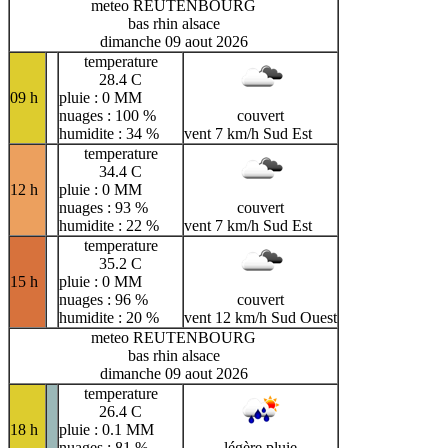
meteo REUTENBOURG
bas rhin alsace
dimanche 09 aout 2026
temperature
28.4 C
09 h
pluie : 0 MM
nuages : 100 %
couvert
humidite : 34 %
vent 7 km/h Sud Est
temperature
34.4 C
12 h
pluie : 0 MM
nuages : 93 %
couvert
humidite : 22 %
vent 7 km/h Sud Est
temperature
35.2 C
15 h
pluie : 0 MM
nuages : 96 %
couvert
humidite : 20 %
vent 12 km/h Sud Ouest
meteo REUTENBOURG
bas rhin alsace
dimanche 09 aout 2026
temperature
26.4 C
18 h
pluie : 0.1 MM
nuages : 81 %
légère pluie