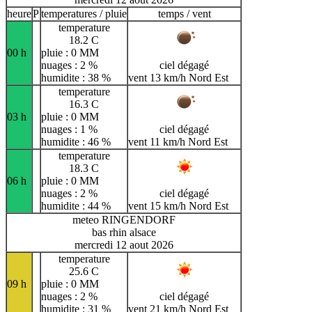
heure
P
temperatures / pluie
temps / vent
temperature
18.2 C
00 h
pluie : 0 MM
nuages : 2 %
ciel dégagé
humidite : 38 %
vent 13 km/h Nord Est
temperature
16.3 C
03 h
pluie : 0 MM
nuages : 1 %
ciel dégagé
humidite : 46 %
vent 11 km/h Nord Est
temperature
18.3 C
06 h
pluie : 0 MM
nuages : 2 %
ciel dégagé
humidite : 44 %
vent 15 km/h Nord Est
meteo RINGENDORF
bas rhin alsace
mercredi 12 aout 2026
temperature
25.6 C
09 h
pluie : 0 MM
nuages : 2 %
ciel dégagé
humidite : 31 %
vent 21 km/h Nord Est