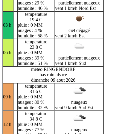
nuages : 29 %
partiellement nuageux
humidite : 46 %
vent 1 km/h Nord Est
temperature
19.4 C
03 h
pluie : 0 MM
nuages : 4 %
ciel dégagé
humidite : 58 %
vent 2 km/h Est
temperature
23.8 C
06 h
pluie : 0 MM
nuages : 39 %
partiellement nuageux
humidite : 51 %
vent 1 km/h Sud
meteo RINGENDORF
bas rhin alsace
dimanche 09 aout 2026
temperature
31.6 C
09 h
pluie : 0 MM
nuages : 80 %
nuageux
humidite : 32 %
vent 9 km/h Sud Est
temperature
34.8 C
12 h
pluie : 0 MM
nuages : 77 %
nuageux