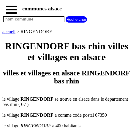
communes alsace
accueil
villes
bas
rhin
accueil
> RINGENDORF
commencant
par
RINGENDORF bas rhin villes
A
B
C
D
E
F
G
et villages en alsace
H
I
J
K
L
M
N
O
P
Q
R
S
T
U
villes et villages en alsace RINGENDORF
V
W
X
Y
Z
bas rhin
villes
haut
rhin
commencant
par
le village
RINGENDORF
se trouve en alsace dans le departement
bas rhin ( 67 )
A
B
C
D
E
F
G
H
I
J
K
L
M
N
le village
RINGENDORF
a comme code postal 67350
O
P
Q
R
S
T
U
le village
RINGENDORF
a 400 habitants
V
W
X
Y
Z