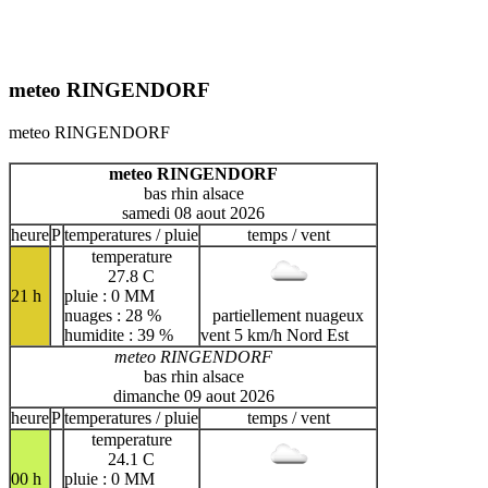
meteo RINGENDORF
meteo RINGENDORF
meteo RINGENDORF
bas rhin alsace
samedi 08 aout 2026
heure
P
temperatures / pluie
temps / vent
temperature
27.8 C
21 h
pluie : 0 MM
nuages : 28 %
partiellement nuageux
humidite : 39 %
vent 5 km/h Nord Est
meteo RINGENDORF
bas rhin alsace
dimanche 09 aout 2026
heure
P
temperatures / pluie
temps / vent
temperature
24.1 C
00 h
pluie : 0 MM