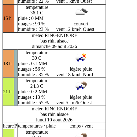
humidite : 22 %
vent 1 km/h Ouest
temperature
36.1 C
15 h
pluie : 0 MM
nuages : 99 %
couvert
humidite : 23 %
vent 12 km/h Ouest
meteo RINGENDORF
bas rhin alsace
dimanche 09 aout 2026
temperature
30 C
18 h
pluie : 0.1 MM
nuages : 56 %
légère pluie
humidite : 35 %
vent 18 km/h Nord
temperature
24.3 C
21 h
pluie : 0.2 MM
nuages : 13 %
légère pluie
humidite : 55 %
vent 5 km/h Ouest
meteo RINGENDORF
bas rhin alsace
lundi 10 aout 2026
heure
P
temperatures / pluie
temps / vent
temperature