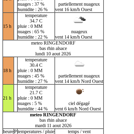
nuages : 37 %
partiellement nuageux
humidite : 26 %
vent 16 km/h Ouest
temperature
34.7 C
15 h
pluie : 0 MM
nuages : 65 %
nuageux
humidite : 22 %
vent 14 km/h Ouest
meteo RINGENDORF
bas rhin alsace
lundi 10 aout 2026
temperature
30.4 C
18 h
pluie : 0 MM
nuages : 45 %
partiellement nuageux
humidite : 27 %
vent 14 km/h Nord Ouest
temperature
21.7 C
21 h
pluie : 0 MM
nuages : 5 %
ciel dégagé
humidite : 44 %
vent 6 km/h Nord Ouest
meteo RINGENDORF
bas rhin alsace
mardi 11 aout 2026
heure
P
temperatures / pluie
temps / vent