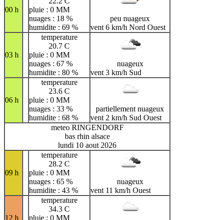
22.2 C
00 h
pluie : 0 MM
nuages : 18 %
peu nuageux
humidite : 69 %
vent 6 km/h Nord Ouest
temperature
20.7 C
03 h
pluie : 0 MM
nuages : 67 %
nuageux
humidite : 80 %
vent 3 km/h Sud
temperature
23.6 C
06 h
pluie : 0 MM
nuages : 33 %
partiellement nuageux
humidite : 68 %
vent 2 km/h Sud Ouest
meteo RINGENDORF
bas rhin alsace
lundi 10 aout 2026
temperature
28.2 C
09 h
pluie : 0 MM
nuages : 65 %
nuageux
humidite : 43 %
vent 11 km/h Ouest
temperature
34.3 C
12 h
pluie : 0 MM