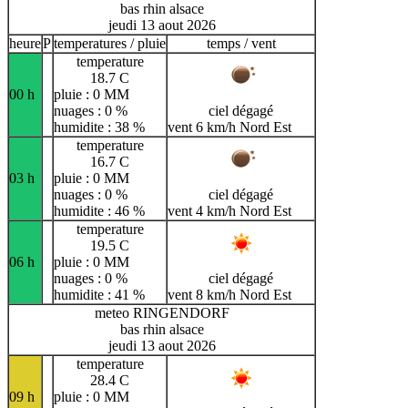
bas rhin alsace
jeudi 13 aout 2026
heure
P
temperatures / pluie
temps / vent
temperature
18.7 C
00 h
pluie : 0 MM
nuages : 0 %
ciel dégagé
humidite : 38 %
vent 6 km/h Nord Est
temperature
16.7 C
03 h
pluie : 0 MM
nuages : 0 %
ciel dégagé
humidite : 46 %
vent 4 km/h Nord Est
temperature
19.5 C
06 h
pluie : 0 MM
nuages : 0 %
ciel dégagé
humidite : 41 %
vent 8 km/h Nord Est
meteo RINGENDORF
bas rhin alsace
jeudi 13 aout 2026
temperature
28.4 C
09 h
pluie : 0 MM