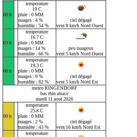
temperature
19 C
00 h
pluie : 0 MM
nuages : 4 %
ciel dégagé
humidite : 54 %
vent 8 km/h Nord Ouest
temperature
16.7 C
03 h
pluie : 0 MM
nuages : 14 %
peu nuageux
humidite : 66 %
vent 5 km/h Nord Ouest
temperature
19.3 C
06 h
pluie : 0 MM
nuages : 9 %
ciel dégagé
humidite : 62 %
vent 5 km/h Nord Est
meteo RINGENDORF
bas rhin alsace
mardi 11 aout 2026
temperature
25.8 C
09 h
pluie : 0 MM
nuages : 2 %
ciel dégagé
humidite : 43 %
vent 16 km/h Nord Est
temperature