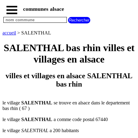
communes alsace
accueil
villes
bas
rhin
accueil
> SALENTHAL
commencant
par
SALENTHAL bas rhin villes et
A
B
C
D
E
F
G
villages en alsace
H
I
J
K
L
M
N
O
P
Q
R
S
T
U
villes et villages en alsace SALENTHAL
V
W
X
Y
Z
bas rhin
villes
haut
rhin
commencant
par
le village
SALENTHAL
se trouve en alsace dans le departement
bas rhin ( 67 )
A
B
C
D
E
F
G
H
I
J
K
L
M
N
le village
SALENTHAL
a comme code postal 67440
O
P
Q
R
S
T
U
le village
SALENTHAL
a 200 habitants
V
W
X
Y
Z