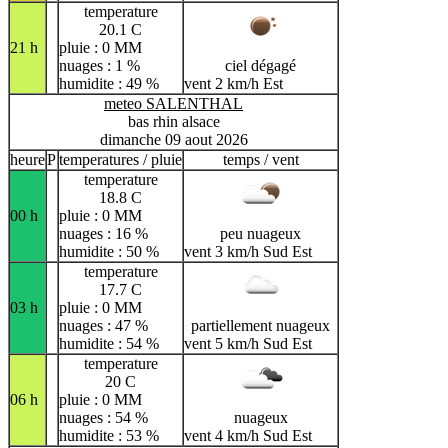
temperature
20.1 C
21 h
pluie : 0 MM
nuages : 1 %
ciel dégagé
humidite : 49 %
vent 2 km/h Est
meteo SALENTHAL
bas rhin alsace
dimanche 09 aout 2026
heure
P
temperatures / pluie
temps / vent
temperature
18.8 C
00 h
pluie : 0 MM
nuages : 16 %
peu nuageux
humidite : 50 %
vent 3 km/h Sud Est
temperature
17.7 C
03 h
pluie : 0 MM
nuages : 47 %
partiellement nuageux
humidite : 54 %
vent 5 km/h Sud Est
temperature
20 C
06 h
pluie : 0 MM
nuages : 54 %
nuageux
humidite : 53 %
vent 4 km/h Sud Est