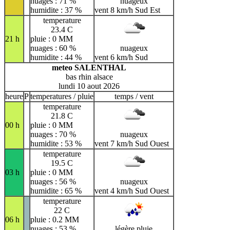
nuages : 71 %
nuageux
humidite : 37 %
vent 8 km/h Sud Est
temperature
23.4 C
21 h
pluie : 0 MM
nuages : 60 %
nuageux
humidite : 44 %
vent 6 km/h Sud
meteo SALENTHAL
bas rhin alsace
lundi 10 aout 2026
heure
P
temperatures / pluie
temps / vent
temperature
21.8 C
00 h
pluie : 0 MM
nuages : 70 %
nuageux
humidite : 53 %
vent 7 km/h Sud Ouest
temperature
19.5 C
03 h
pluie : 0 MM
nuages : 56 %
nuageux
humidite : 65 %
vent 4 km/h Sud Ouest
temperature
22 C
06 h
pluie : 0.2 MM
nuages : 53 %
légère pluie