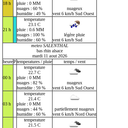
18 h
pluie : 0 MM
nuages : 60 %
nuageux
humidite : 49 %
vent 6 km/h Sud Ouest
temperature
23.1 C
21 h
pluie : 0.6 MM
nuages : 100 %
légère pluie
humidite : 60 %
vent 6 km/h Sud
meteo SALENTHAL
bas rhin alsace
mardi 11 aout 2026
heure
P
temperatures / pluie
temps / vent
temperature
22.7 C
00 h
pluie : 0 MM
nuages : 82 %
nuageux
humidite : 59 %
vent 6 km/h Sud Ouest
temperature
21.4 C
03 h
pluie : 0 MM
nuages : 44 %
partiellement nuageux
humidite : 60 %
vent 6 km/h Nord Ouest
temperature
21.5 C