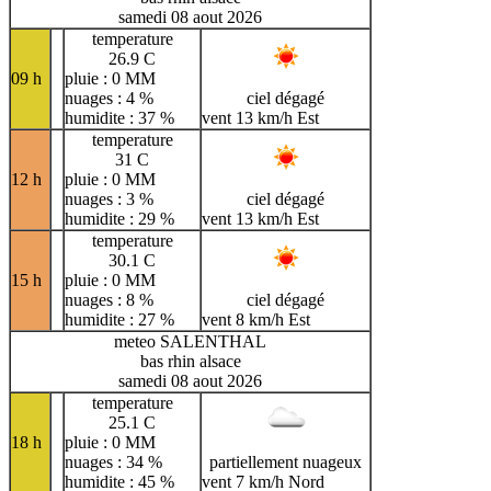
samedi 08 aout 2026
temperature
26.9 C
09 h
pluie : 0 MM
nuages : 4 %
ciel dégagé
humidite : 37 %
vent 13 km/h Est
temperature
31 C
12 h
pluie : 0 MM
nuages : 3 %
ciel dégagé
humidite : 29 %
vent 13 km/h Est
temperature
30.1 C
15 h
pluie : 0 MM
nuages : 8 %
ciel dégagé
humidite : 27 %
vent 8 km/h Est
meteo SALENTHAL
bas rhin alsace
samedi 08 aout 2026
temperature
25.1 C
18 h
pluie : 0 MM
nuages : 34 %
partiellement nuageux
humidite : 45 %
vent 7 km/h Nord