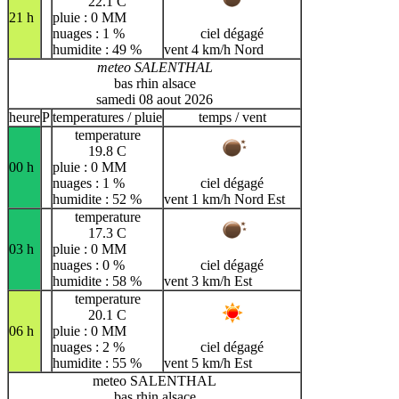
22.1 C
21 h
pluie : 0 MM
nuages : 1 %
ciel dégagé
humidite : 49 %
vent 4 km/h Nord
meteo SALENTHAL
bas rhin alsace
samedi 08 aout 2026
heure
P
temperatures / pluie
temps / vent
temperature
19.8 C
00 h
pluie : 0 MM
nuages : 1 %
ciel dégagé
humidite : 52 %
vent 1 km/h Nord Est
temperature
17.3 C
03 h
pluie : 0 MM
nuages : 0 %
ciel dégagé
humidite : 58 %
vent 3 km/h Est
temperature
20.1 C
06 h
pluie : 0 MM
nuages : 2 %
ciel dégagé
humidite : 55 %
vent 5 km/h Est
meteo SALENTHAL
bas rhin alsace