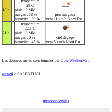
temperature
28 C
18 h
pluie : 0 MM
nuages : 18 %
peu nuageux
humidite : 39 %
vent 11 km/h Nord Est
temperature
22.1 C
21 h
pluie : 0 MM
nuages : 0 %
ciel dégagé
humidite : 45 %
vent 5 km/h Nord Est
Les donnees meteo sont fournies par
OpenWeatherMap
accueil
> SALENTHAL
mentions legales