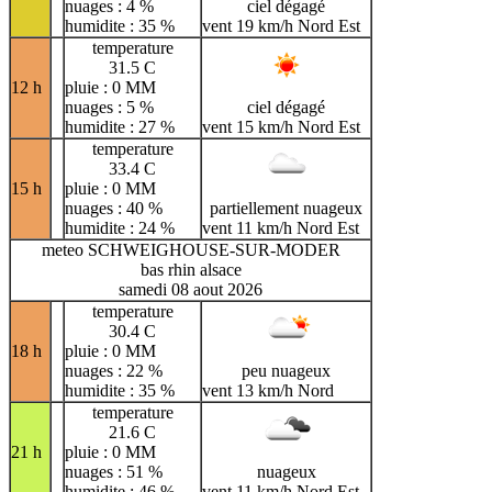
nuages : 4 %
ciel dégagé
humidite : 35 %
vent 19 km/h Nord Est
temperature
31.5 C
12 h
pluie : 0 MM
nuages : 5 %
ciel dégagé
humidite : 27 %
vent 15 km/h Nord Est
temperature
33.4 C
15 h
pluie : 0 MM
nuages : 40 %
partiellement nuageux
humidite : 24 %
vent 11 km/h Nord Est
meteo SCHWEIGHOUSE-SUR-MODER
bas rhin alsace
samedi 08 aout 2026
temperature
30.4 C
18 h
pluie : 0 MM
nuages : 22 %
peu nuageux
humidite : 35 %
vent 13 km/h Nord
temperature
21.6 C
21 h
pluie : 0 MM
nuages : 51 %
nuageux
humidite : 46 %
vent 11 km/h Nord Est