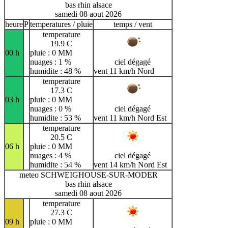
bas rhin alsace
samedi 08 aout 2026
heure
P
temperatures / pluie
temps / vent
temperature
19.9 C
00 h
pluie : 0 MM
nuages : 1 %
ciel dégagé
humidite : 48 %
vent 11 km/h Nord
temperature
17.3 C
03 h
pluie : 0 MM
nuages : 0 %
ciel dégagé
humidite : 53 %
vent 11 km/h Nord Est
temperature
20.5 C
06 h
pluie : 0 MM
nuages : 4 %
ciel dégagé
humidite : 54 %
vent 14 km/h Nord Est
meteo SCHWEIGHOUSE-SUR-MODER
bas rhin alsace
samedi 08 aout 2026
temperature
27.3 C
09 h
pluie : 0 MM