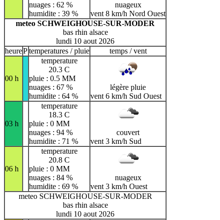
nuages : 62 %
nuageux
humidite : 39 %
vent 8 km/h Nord Ouest
meteo SCHWEIGHOUSE-SUR-MODER
bas rhin alsace
lundi 10 aout 2026
heure
P
temperatures / pluie
temps / vent
temperature
20.3 C
00 h
pluie : 0.5 MM
nuages : 67 %
légère pluie
humidite : 64 %
vent 6 km/h Sud Ouest
temperature
18.3 C
03 h
pluie : 0 MM
nuages : 94 %
couvert
humidite : 71 %
vent 3 km/h Sud
temperature
20.8 C
06 h
pluie : 0 MM
nuages : 84 %
nuageux
humidite : 69 %
vent 3 km/h Ouest
meteo SCHWEIGHOUSE-SUR-MODER
bas rhin alsace
lundi 10 aout 2026