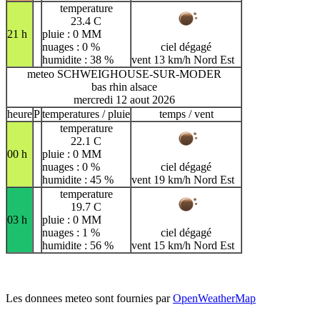
temperature
23.4 C
21 h
pluie : 0 MM
nuages : 0 %
ciel dégagé
humidite : 38 %
vent 13 km/h Nord Est
meteo SCHWEIGHOUSE-SUR-MODER
bas rhin alsace
mercredi 12 aout 2026
heure
P
temperatures / pluie
temps / vent
temperature
22.1 C
00 h
pluie : 0 MM
nuages : 0 %
ciel dégagé
humidite : 45 %
vent 19 km/h Nord Est
temperature
19.7 C
03 h
pluie : 0 MM
nuages : 1 %
ciel dégagé
humidite : 56 %
vent 15 km/h Nord Est
Les donnees meteo sont fournies par
OpenWeatherMap