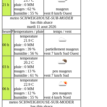
23.7 C
21 h
pluie : 0 MM
nuages : 62 %
nuageux
humidite : 55 %
vent 8 km/h Ouest
meteo SCHWEIGHOUSE-SUR-MODER
bas rhin alsace
mardi 11 aout 2026
heure
P
temperatures / pluie
temps / vent
temperature
21.9 C
00 h
pluie : 0 MM
nuages : 39 %
partiellement nuageux
humidite : 56 %
vent 7 km/h Sud Ouest
temperature
20.2 C
03 h
pluie : 0 MM
nuages : 13 %
peu nuageux
humidite : 61 %
vent 7 km/h Sud
temperature
22.9 C
06 h
pluie : 0 MM
nuages : 12 %
peu nuageux
humidite : 55 %
vent 4 km/h Nord
meteo SCHWEIGHOUSE-SUR-MODER
bas rhin alsace