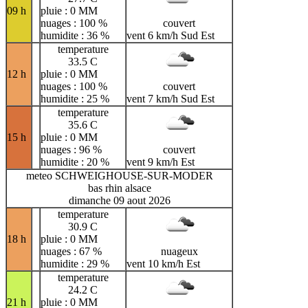
09 h
pluie : 0 MM
nuages : 100 %
couvert
humidite : 36 %
vent 6 km/h Sud Est
temperature
33.5 C
12 h
pluie : 0 MM
nuages : 100 %
couvert
humidite : 25 %
vent 7 km/h Sud Est
temperature
35.6 C
15 h
pluie : 0 MM
nuages : 96 %
couvert
humidite : 20 %
vent 9 km/h Est
meteo SCHWEIGHOUSE-SUR-MODER
bas rhin alsace
dimanche 09 aout 2026
temperature
30.9 C
18 h
pluie : 0 MM
nuages : 67 %
nuageux
humidite : 29 %
vent 10 km/h Est
temperature
24.2 C
21 h
pluie : 0 MM