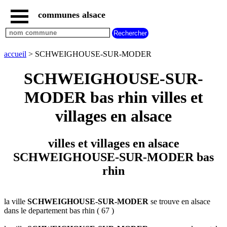
communes alsace
accueil
villes
bas
rhin
accueil
> SCHWEIGHOUSE-SUR-MODER
commencant
par
SCHWEIGHOUSE-SUR-
A
B
C
D
E
F
G
MODER bas rhin villes et
H
I
J
K
L
M
N
O
P
Q
R
S
T
U
villages en alsace
V
W
X
Y
Z
villes
villes et villages en alsace
haut
rhin
SCHWEIGHOUSE-SUR-MODER bas
commencant
par
rhin
A
B
C
D
E
F
G
H
I
J
K
L
M
N
la ville
SCHWEIGHOUSE-SUR-MODER
se trouve en alsace
O
P
Q
R
S
T
U
dans le departement bas rhin ( 67 )
V
W
X
Y
Z