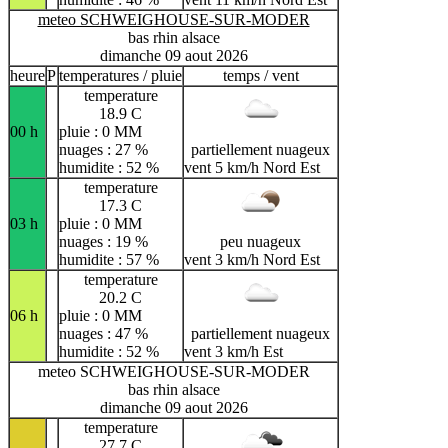
meteo SCHWEIGHOUSE-SUR-MODER
bas rhin alsace
dimanche 09 aout 2026
heure
P
temperatures / pluie
temps / vent
temperature
18.9 C
00 h
pluie : 0 MM
nuages : 27 %
partiellement nuageux
humidite : 52 %
vent 5 km/h Nord Est
temperature
17.3 C
03 h
pluie : 0 MM
nuages : 19 %
peu nuageux
humidite : 57 %
vent 3 km/h Nord Est
temperature
20.2 C
06 h
pluie : 0 MM
nuages : 47 %
partiellement nuageux
humidite : 52 %
vent 3 km/h Est
meteo SCHWEIGHOUSE-SUR-MODER
bas rhin alsace
dimanche 09 aout 2026
temperature
27.7 C