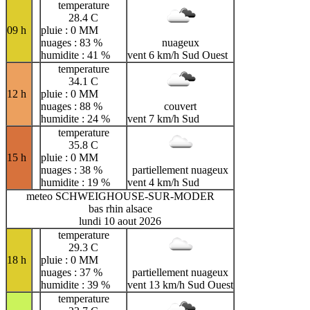
temperature
28.4 C
09 h
pluie : 0 MM
nuages : 83 %
nuageux
humidite : 41 %
vent 6 km/h Sud Ouest
temperature
34.1 C
12 h
pluie : 0 MM
nuages : 88 %
couvert
humidite : 24 %
vent 7 km/h Sud
temperature
35.8 C
15 h
pluie : 0 MM
nuages : 38 %
partiellement nuageux
humidite : 19 %
vent 4 km/h Sud
meteo SCHWEIGHOUSE-SUR-MODER
bas rhin alsace
lundi 10 aout 2026
temperature
29.3 C
18 h
pluie : 0 MM
nuages : 37 %
partiellement nuageux
humidite : 39 %
vent 13 km/h Sud Ouest
temperature