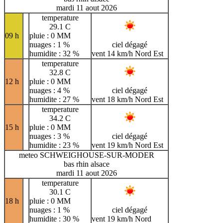
mardi 11 aout 2026
temperature
29.1 C
09 h
pluie : 0 MM
nuages : 1 %
ciel dégagé
humidite : 32 %
vent 14 km/h Nord Est
temperature
32.8 C
12 h
pluie : 0 MM
nuages : 4 %
ciel dégagé
humidite : 27 %
vent 18 km/h Nord Est
temperature
34.2 C
15 h
pluie : 0 MM
nuages : 3 %
ciel dégagé
humidite : 23 %
vent 19 km/h Nord Est
meteo SCHWEIGHOUSE-SUR-MODER
bas rhin alsace
mardi 11 aout 2026
temperature
30.1 C
18 h
pluie : 0 MM
nuages : 1 %
ciel dégagé
humidite : 30 %
vent 19 km/h Nord