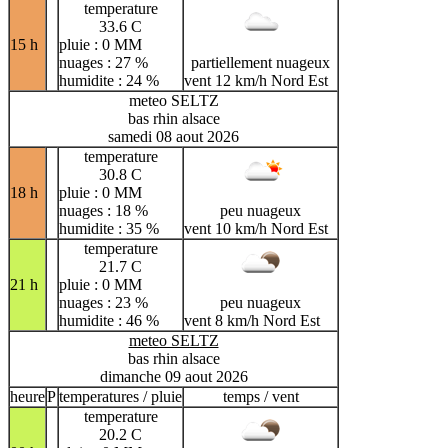
temperature
33.6 C
15 h
pluie : 0 MM
nuages : 27 %
partiellement nuageux
humidite : 24 %
vent 12 km/h Nord Est
meteo SELTZ
bas rhin alsace
samedi 08 aout 2026
temperature
30.8 C
18 h
pluie : 0 MM
nuages : 18 %
peu nuageux
humidite : 35 %
vent 10 km/h Nord Est
temperature
21.7 C
21 h
pluie : 0 MM
nuages : 23 %
peu nuageux
humidite : 46 %
vent 8 km/h Nord Est
meteo SELTZ
bas rhin alsace
dimanche 09 aout 2026
heure
P
temperatures / pluie
temps / vent
temperature
20.2 C