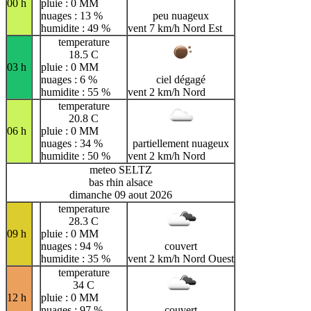
00 h
pluie : 0 MM
nuages : 13 %
peu nuageux
humidite : 49 %
vent 7 km/h Nord Est
temperature
18.5 C
03 h
pluie : 0 MM
nuages : 6 %
ciel dégagé
humidite : 55 %
vent 2 km/h Nord
temperature
20.8 C
06 h
pluie : 0 MM
nuages : 34 %
partiellement nuageux
humidite : 50 %
vent 2 km/h Nord
meteo SELTZ
bas rhin alsace
dimanche 09 aout 2026
temperature
28.3 C
09 h
pluie : 0 MM
nuages : 94 %
couvert
humidite : 35 %
vent 2 km/h Nord Ouest
temperature
34 C
12 h
pluie : 0 MM
nuages : 97 %
couvert