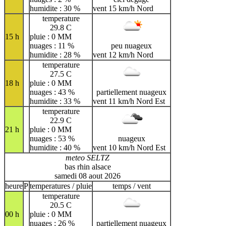
humidite : 30 %
vent 15 km/h Nord
temperature
29.8 C
15 h
pluie : 0 MM
nuages : 11 %
peu nuageux
humidite : 28 %
vent 12 km/h Nord
temperature
27.5 C
18 h
pluie : 0 MM
nuages : 43 %
partiellement nuageux
humidite : 33 %
vent 11 km/h Nord Est
temperature
22.9 C
21 h
pluie : 0 MM
nuages : 53 %
nuageux
humidite : 40 %
vent 10 km/h Nord Est
meteo SELTZ
bas rhin alsace
samedi 08 aout 2026
heure
P
temperatures / pluie
temps / vent
temperature
20.5 C
00 h
pluie : 0 MM
nuages : 26 %
partiellement nuageux