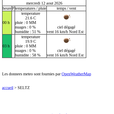
mercredi 12 aout 2026
heure
P
temperatures / pluie
temps / vent
temperature
21.6 C
00 h
pluie : 0 MM
nuages : 0 %
ciel dégagé
humidite : 51 %
vent 16 km/h Nord Est
temperature
19.9 C
03 h
pluie : 0 MM
nuages : 0 %
ciel dégagé
humidite : 58 %
vent 16 km/h Nord Est
Les donnees meteo sont fournies par
OpenWeatherMap
accueil
> SELTZ