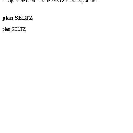
la superficie de de la ville
SELTZ
est de 20,84 km2
plan SELTZ
plan
SELTZ