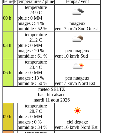
heure
P
temperatures / pluie
temps / vent
temperature
23.9 C
00 h
pluie : 0 MM
nuages : 54 %
nuageux
humidite : 52 %
vent 7 km/h Sud Ouest
temperature
21.2 C
03 h
pluie : 0 MM
nuages : 20 %
peu nuageux
humidite : 61 %
vent 10 km/h Sud
temperature
23.4 C
06 h
pluie : 0 MM
nuages : 13 %
peu nuageux
humidite : 50 %
vent 7 km/h Nord Est
meteo SELTZ
bas rhin alsace
mardi 11 aout 2026
temperature
28.7 C
09 h
pluie : 0 MM
nuages : 0 %
ciel dégagé
humidite : 34 %
vent 16 km/h Nord Est