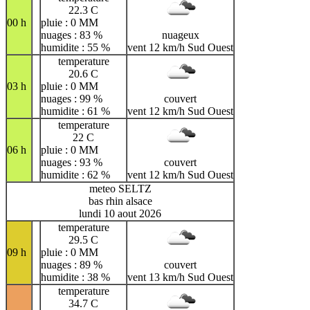
22.3 C
00 h
pluie : 0 MM
nuages : 83 %
nuageux
humidite : 55 %
vent 12 km/h Sud Ouest
temperature
20.6 C
03 h
pluie : 0 MM
nuages : 99 %
couvert
humidite : 61 %
vent 12 km/h Sud Ouest
temperature
22 C
06 h
pluie : 0 MM
nuages : 93 %
couvert
humidite : 62 %
vent 12 km/h Sud Ouest
meteo SELTZ
bas rhin alsace
lundi 10 aout 2026
temperature
29.5 C
09 h
pluie : 0 MM
nuages : 89 %
couvert
humidite : 38 %
vent 13 km/h Sud Ouest
temperature
34.7 C