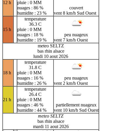
12 h
pluie : 0 MM
nuages : 86 %
couvert
humidite : 23 %
vent 8 km/h Sud Ouest
temperature
36.3 C
15 h
pluie : 0 MM
nuages : 18 %
peu nuageux
humidite : 19 %
vent 7 km/h Ouest
meteo SELTZ
bas rhin alsace
lundi 10 aout 2026
temperature
31.8 C
18 h
pluie : 0 MM
nuages : 16 %
peu nuageux
humidite : 26 %
vent 2 km/h Ouest
temperature
26.4 C
21 h
pluie : 0 MM
nuages : 46 %
partiellement nuageux
humidite : 44 %
vent 10 km/h Sud Ouest
meteo SELTZ
bas rhin alsace
mardi 11 aout 2026