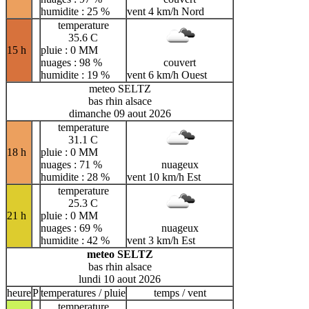
humidite : 25 %
vent 4 km/h Nord
temperature
35.6 C
15 h
pluie : 0 MM
nuages : 98 %
couvert
humidite : 19 %
vent 6 km/h Ouest
meteo SELTZ
bas rhin alsace
dimanche 09 aout 2026
temperature
31.1 C
18 h
pluie : 0 MM
nuages : 71 %
nuageux
humidite : 28 %
vent 10 km/h Est
temperature
25.3 C
21 h
pluie : 0 MM
nuages : 69 %
nuageux
humidite : 42 %
vent 3 km/h Est
meteo SELTZ
bas rhin alsace
lundi 10 aout 2026
heure
P
temperatures / pluie
temps / vent
temperature