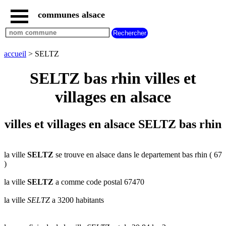
communes alsace
accueil
villes
bas
rhin
accueil
> SELTZ
commencant
par
SELTZ bas rhin villes et
A
B
C
D
E
F
G
villages en alsace
H
I
J
K
L
M
N
O
P
Q
R
S
T
U
villes et villages en alsace SELTZ bas rhin
V
W
X
Y
Z
villes
haut
rhin
la ville
SELTZ
se trouve en alsace dans le departement bas rhin ( 67
commencant
)
par
A
B
C
D
E
F
G
la ville
SELTZ
a comme code postal 67470
H
I
J
K
L
M
N
la ville
SELTZ
a 3200 habitants
O
P
Q
R
S
T
U
V
W
X
Y
Z