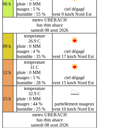
06 h
pluie : 0 MM
nuages : 5 %
ciel dégagé
humidite : 55 %
vent 9 km/h Nord Est
meteo UBERACH
bas rhin alsace
samedi 08 aout 2026
temperature
26.9 C
09 h
pluie : 0 MM
nuages : 4 %
ciel dégagé
humidite : 35 %
vent 17 km/h Nord Est
temperature
31 C
12 h
pluie : 0 MM
nuages : 5 %
ciel dégagé
humidite : 28 %
vent 15 km/h Nord Est
temperature
32.9 C
15 h
pluie : 0 MM
nuages : 44 %
partiellement nuageux
humidite : 25 %
vent 10 km/h Nord Est
meteo UBERACH
bas rhin alsace
samedi 08 aout 2026