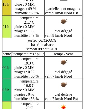
18 h
pluie : 0 MM
nuages : 49 %
partiellement nuageux
humidite : 39 %
vent 9 km/h Nord Est
temperature
21.7 C
21 h
pluie : 0 MM
nuages : 1 %
ciel dégagé
humidite : 48 %
vent 9 km/h Nord
meteo UBERACH
bas rhin alsace
samedi 08 aout 2026
heure
P
temperatures / pluie
temps / vent
temperature
19.3 C
00 h
pluie : 0 MM
nuages : 0 %
ciel dégagé
humidite : 50 %
vent 7 km/h Nord
temperature
16.8 C
03 h
pluie : 0 MM
nuages : 0 %
ciel dégagé
humidite : 56 %
vent 7 km/h Nord Est
temperature
20 C