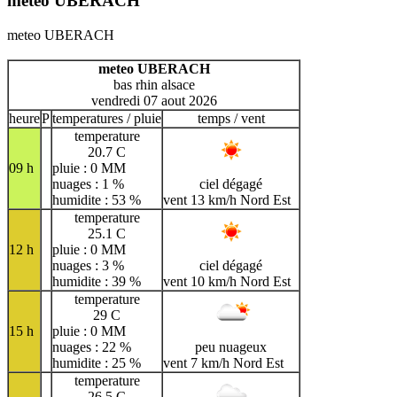
meteo UBERACH
meteo UBERACH
meteo UBERACH
bas rhin alsace
vendredi 07 aout 2026
heure
P
temperatures / pluie
temps / vent
temperature
20.7 C
09 h
pluie : 0 MM
nuages : 1 %
ciel dégagé
humidite : 53 %
vent 13 km/h Nord Est
temperature
25.1 C
12 h
pluie : 0 MM
nuages : 3 %
ciel dégagé
humidite : 39 %
vent 10 km/h Nord Est
temperature
29 C
15 h
pluie : 0 MM
nuages : 22 %
peu nuageux
humidite : 25 %
vent 7 km/h Nord Est
temperature
26.5 C