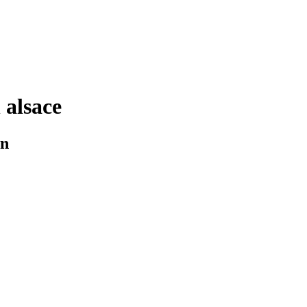
 alsace
in