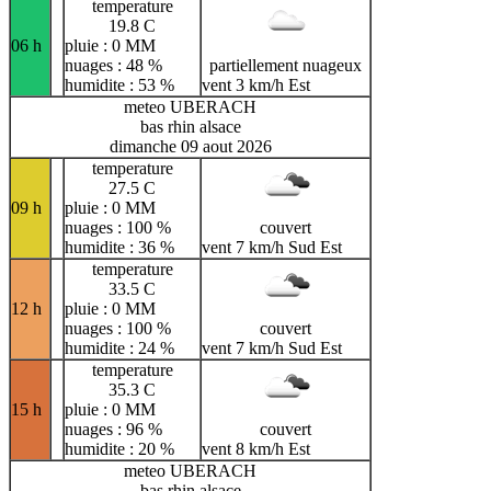
temperature
19.8 C
06 h
pluie : 0 MM
nuages : 48 %
partiellement nuageux
humidite : 53 %
vent 3 km/h Est
meteo UBERACH
bas rhin alsace
dimanche 09 aout 2026
temperature
27.5 C
09 h
pluie : 0 MM
nuages : 100 %
couvert
humidite : 36 %
vent 7 km/h Sud Est
temperature
33.5 C
12 h
pluie : 0 MM
nuages : 100 %
couvert
humidite : 24 %
vent 7 km/h Sud Est
temperature
35.3 C
15 h
pluie : 0 MM
nuages : 96 %
couvert
humidite : 20 %
vent 8 km/h Est
meteo UBERACH
bas rhin alsace