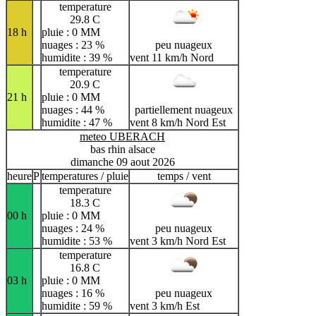
temperature
29.8 C
18 h
pluie : 0 MM
nuages : 23 %
peu nuageux
humidite : 39 %
vent 11 km/h Nord
temperature
20.9 C
21 h
pluie : 0 MM
nuages : 44 %
partiellement nuageux
humidite : 47 %
vent 8 km/h Nord Est
meteo UBERACH
bas rhin alsace
dimanche 09 aout 2026
heure
P
temperatures / pluie
temps / vent
temperature
18.3 C
00 h
pluie : 0 MM
nuages : 24 %
peu nuageux
humidite : 53 %
vent 3 km/h Nord Est
temperature
16.8 C
03 h
pluie : 0 MM
nuages : 16 %
peu nuageux
humidite : 59 %
vent 3 km/h Est