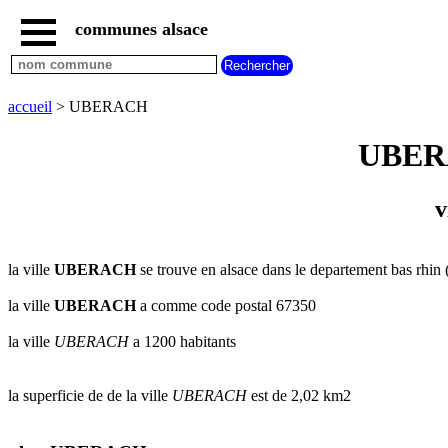
communes alsace
accueil
villes
bas
rhin
accueil
> UBERACH
commencant
par
UBERAC
A
B
C
D
E
F
G
H
I
J
K
L
M
N
v
O
P
Q
R
S
T
U
V
W
X
Y
Z
la ville
UBERACH
se trouve en alsace dans le departement bas rhin (
villes
haut
rhin
la ville
UBERACH
a comme code postal 67350
commencant
par
la ville
UBERACH
a 1200 habitants
A
B
C
D
E
F
G
H
I
J
K
L
M
N
la superficie de de la ville
UBERACH
est de 2,02 km2
O
P
Q
R
S
T
U
V
W
X
Y
Z