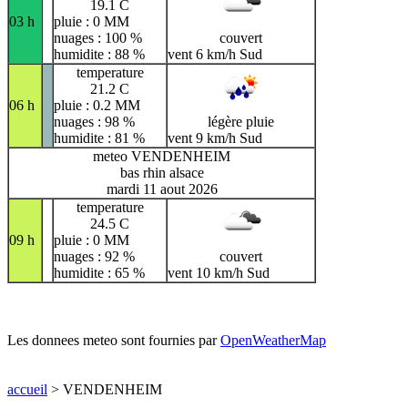
19.1 C
03 h
pluie : 0 MM
nuages : 100 %
couvert
humidite : 88 %
vent 6 km/h Sud
temperature
21.2 C
06 h
pluie : 0.2 MM
nuages : 98 %
légère pluie
humidite : 81 %
vent 9 km/h Sud
meteo VENDENHEIM
bas rhin alsace
mardi 11 aout 2026
temperature
24.5 C
09 h
pluie : 0 MM
nuages : 92 %
couvert
humidite : 65 %
vent 10 km/h Sud
Les donnees meteo sont fournies par
OpenWeatherMap
accueil
> VENDENHEIM