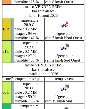
humidite : 25 %
vent 8 km/h Ouest
meteo VENDENHEIM
bas rhin alsace
lundi 10 aout 2026
temperature
28.9 C
18 h
pluie : 0.2 MM
nuages : 94 %
légère pluie
humidite : 42 %
vent 5 km/h Nord Ouest
temperature
23.2 C
21 h
pluie : 0.1 MM
nuages : 27 %
légère pluie
humidite : 58 %
vent 2 km/h Sud Ouest
meteo VENDENHEIM
bas rhin alsace
mardi 11 aout 2026
heure
P
temperatures / pluie
temps / vent
temperature
20.3 C
00 h
pluie : 0.2 MM
nuages : 59 %
légère pluie
humidite : 86 %
vent 15 km/h Sud
temperature