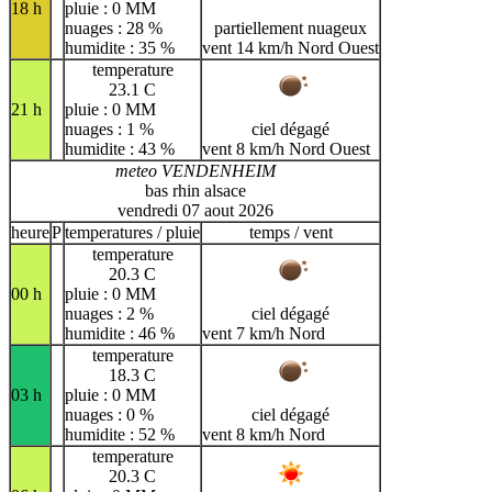
18 h
pluie : 0 MM
nuages : 28 %
partiellement nuageux
humidite : 35 %
vent 14 km/h Nord Ouest
temperature
23.1 C
21 h
pluie : 0 MM
nuages : 1 %
ciel dégagé
humidite : 43 %
vent 8 km/h Nord Ouest
meteo VENDENHEIM
bas rhin alsace
vendredi 07 aout 2026
heure
P
temperatures / pluie
temps / vent
temperature
20.3 C
00 h
pluie : 0 MM
nuages : 2 %
ciel dégagé
humidite : 46 %
vent 7 km/h Nord
temperature
18.3 C
03 h
pluie : 0 MM
nuages : 0 %
ciel dégagé
humidite : 52 %
vent 8 km/h Nord
temperature
20.3 C