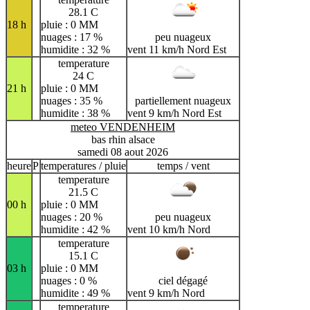
28.1 C
18 h
pluie : 0 MM
nuages : 17 %
peu nuageux
humidite : 32 %
vent 11 km/h Nord Est
temperature
24 C
21 h
pluie : 0 MM
nuages : 35 %
partiellement nuageux
humidite : 38 %
vent 9 km/h Nord Est
meteo VENDENHEIM
bas rhin alsace
samedi 08 aout 2026
heure
P
temperatures / pluie
temps / vent
temperature
21.5 C
00 h
pluie : 0 MM
nuages : 20 %
peu nuageux
humidite : 42 %
vent 10 km/h Nord
temperature
15.1 C
03 h
pluie : 0 MM
nuages : 0 %
ciel dégagé
humidite : 49 %
vent 9 km/h Nord
temperature