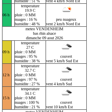
humidite : 51 %
vent 4 km/h Nord Est
temperature
19.9 C
06 h
pluie : 0 MM
nuages : 16 %
peu nuageux
humidite : 48 %
vent 2 km/h Nord Est
meteo VENDENHEIM
bas rhin alsace
dimanche 09 aout 2026
temperature
27 C
09 h
pluie : 0 MM
nuages : 95 %
couvert
humidite : 38 %
vent 5 km/h Sud Est
temperature
32.7 C
12 h
pluie : 0 MM
nuages : 97 %
couvert
humidite : 27 %
vent 4 km/h Sud
temperature
34.1 C
15 h
pluie : 0 MM
nuages : 100 %
couvert
humidite : 21 %
vent 10 km/h Est
meteo VENDENHEIM