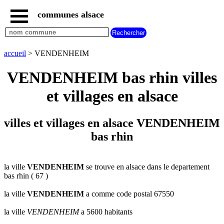
communes alsace
accueil
villes
bas
rhin
accueil
> VENDENHEIM
commencant
par
VENDENHEIM bas rhin villes
A
B
C
D
E
F
G
et villages en alsace
H
I
J
K
L
M
N
O
P
Q
R
S
T
U
villes et villages en alsace VENDENHEIM
V
W
X
Y
Z
bas rhin
villes
haut
rhin
commencant
par
la ville
VENDENHEIM
se trouve en alsace dans le departement
bas rhin ( 67 )
A
B
C
D
E
F
G
H
I
J
K
L
M
N
la ville
VENDENHEIM
a comme code postal 67550
O
P
Q
R
S
T
U
la ville
VENDENHEIM
a 5600 habitants
V
W
X
Y
Z