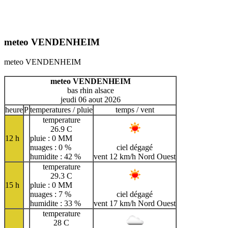
meteo VENDENHEIM
meteo VENDENHEIM
meteo VENDENHEIM
bas rhin alsace
jeudi 06 aout 2026
heure
P
temperatures / pluie
temps / vent
temperature
26.9 C
12 h
pluie : 0 MM
nuages : 0 %
ciel dégagé
humidite : 42 %
vent 12 km/h Nord Ouest
temperature
29.3 C
15 h
pluie : 0 MM
nuages : 7 %
ciel dégagé
humidite : 33 %
vent 17 km/h Nord Ouest
temperature
28 C