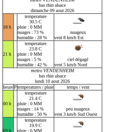
bas rhin alsace
dimanche 09 aout 2026
temperature
30.5 C
18 h
pluie : 0 MM
nuages : 73 %
nuageux
humidite : 28 %
vent 8 km/h Est
temperature
23.8 C
21 h
pluie : 0 MM
nuages : 5 %
ciel dégagé
humidite : 42 %
vent 5 km/h Nord
meteo VENDENHEIM
bas rhin alsace
lundi 10 aout 2026
heure
P
temperatures / pluie
temps / vent
temperature
21.4 C
00 h
pluie : 0 MM
nuages : 14 %
peu nuageux
humidite : 50 %
vent 3 km/h Sud Ouest
temperature
19.9 C
03 h
pluie : 0 MM