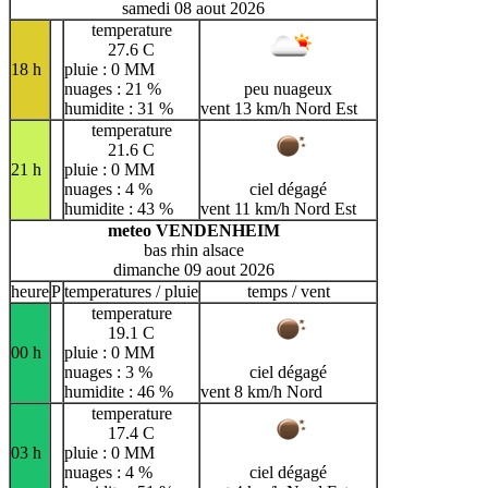
samedi 08 aout 2026
temperature
27.6 C
18 h
pluie : 0 MM
nuages : 21 %
peu nuageux
humidite : 31 %
vent 13 km/h Nord Est
temperature
21.6 C
21 h
pluie : 0 MM
nuages : 4 %
ciel dégagé
humidite : 43 %
vent 11 km/h Nord Est
meteo VENDENHEIM
bas rhin alsace
dimanche 09 aout 2026
heure
P
temperatures / pluie
temps / vent
temperature
19.1 C
00 h
pluie : 0 MM
nuages : 3 %
ciel dégagé
humidite : 46 %
vent 8 km/h Nord
temperature
17.4 C
03 h
pluie : 0 MM
nuages : 4 %
ciel dégagé