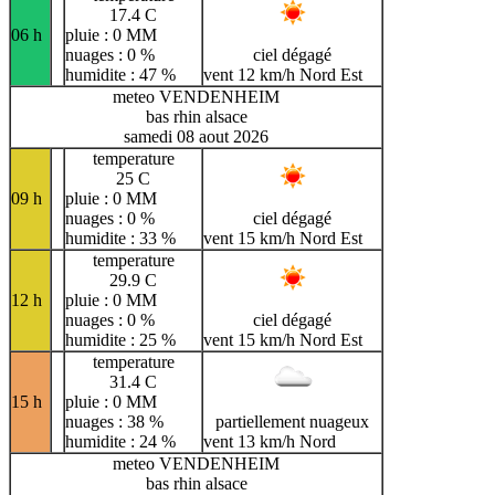
17.4 C
06 h
pluie : 0 MM
nuages : 0 %
ciel dégagé
humidite : 47 %
vent 12 km/h Nord Est
meteo VENDENHEIM
bas rhin alsace
samedi 08 aout 2026
temperature
25 C
09 h
pluie : 0 MM
nuages : 0 %
ciel dégagé
humidite : 33 %
vent 15 km/h Nord Est
temperature
29.9 C
12 h
pluie : 0 MM
nuages : 0 %
ciel dégagé
humidite : 25 %
vent 15 km/h Nord Est
temperature
31.4 C
15 h
pluie : 0 MM
nuages : 38 %
partiellement nuageux
humidite : 24 %
vent 13 km/h Nord
meteo VENDENHEIM
bas rhin alsace