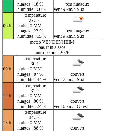
nuages : 18 %
peu nuageux
humidite : 60 %
vent 9 km/h Sud
temperature
22.1 C
06 h
pluie : 0 MM
nuages : 22 %
peu nuageux
humidite : 55 %
vent 9 km/h Sud
meteo VENDENHEIM
bas rhin alsace
lundi 10 aout 2026
temperature
30 C
09 h
pluie : 0 MM
nuages : 87 %
couvert
humidite : 34 %
vent 7 km/h Sud
temperature
35 C
12 h
pluie : 0 MM
nuages : 86 %
couvert
humidite : 24 %
vent 6 km/h Ouest
temperature
34.1 C
15 h
pluie : 0 MM
nuages : 88 %
couvert