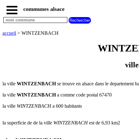
communes alsace
accueil
villes
bas
rhin
accueil
> WINTZENBACH
commencant
par
WINTZENBA
A
B
C
D
E
F
G
H
I
J
K
L
M
N
vill
O
P
Q
R
S
T
U
V
W
X
Y
Z
la ville
WINTZENBACH
se trouve en alsace dans le departement ba
villes
haut
rhin
la ville
WINTZENBACH
a comme code postal 67470
commencant
par
la ville
WINTZENBACH
a 600 habitants
A
B
C
D
E
F
G
H
I
J
K
L
M
N
la superficie de de la ville
WINTZENBACH
est de 6,93 km2
O
P
Q
R
S
T
U
V
W
X
Y
Z