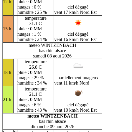
12 h
pluie : 0 MM
nuages : 0 %
ciel dégagé
humidite : 25 %
vent 17 km/h Nord Est
temperature
31.1 C
15 h
pluie : 0 MM
nuages : 1 %
ciel dégagé
humidite : 24 %
vent 16 km/h Nord Est
meteo WINTZENBACH
bas rhin alsace
samedi 08 aout 2026
temperature
26.8 C
18 h
pluie : 0 MM
nuages : 29 %
partiellement nuageux
humidite : 34 %
vent 11 km/h Nord
temperature
21.1 C
21 h
pluie : 0 MM
nuages : 6 %
ciel dégagé
humidite : 43 %
vent 10 km/h Nord Est
meteo WINTZENBACH
bas rhin alsace
dimanche 09 aout 2026