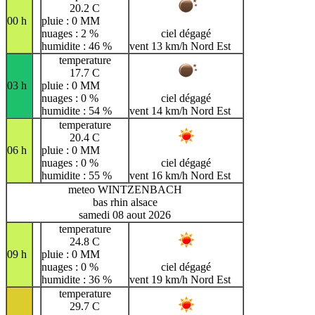
20.2 C
00 h
pluie : 0 MM
nuages : 2 %
ciel dégagé
humidite : 46 %
vent 13 km/h Nord Est
temperature
17.7 C
03 h
pluie : 0 MM
nuages : 0 %
ciel dégagé
humidite : 54 %
vent 14 km/h Nord Est
temperature
20.4 C
06 h
pluie : 0 MM
nuages : 0 %
ciel dégagé
humidite : 55 %
vent 16 km/h Nord Est
meteo WINTZENBACH
bas rhin alsace
samedi 08 aout 2026
temperature
24.8 C
09 h
pluie : 0 MM
nuages : 0 %
ciel dégagé
humidite : 36 %
vent 19 km/h Nord Est
temperature
29.7 C