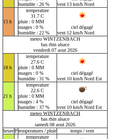
humidite : 26 %
vent 13 km/h Nord
temperature
31.7 C
15 h
pluie : 0 MM
nuages : 0 %
ciel dégagé
humidite : 22 %
vent 12 km/h Nord
meteo WINTZENBACH
bas rhin alsace
vendredi 07 aout 2026
temperature
27.6 C
18 h
pluie : 0 MM
nuages : 0 %
ciel dégagé
humidite : 31 %
vent 10 km/h Nord Est
temperature
22.6 C
21 h
pluie : 0 MM
nuages : 4 %
ciel dégagé
humidite : 37 %
vent 10 km/h Nord Est
meteo WINTZENBACH
bas rhin alsace
samedi 08 aout 2026
heure
P
temperatures / pluie
temps / vent
temperature