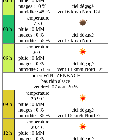
00 h
pluie : 0 MM
nuages : 10 %
ciel dégagé
humidite : 48 %
vent 6 km/h Nord Est
temperature
17.3 C
03 h
pluie : 0 MM
nuages : 0 %
ciel dégagé
humidite : 56 %
vent 7 km/h Nord
temperature
20 C
06 h
pluie : 0 MM
nuages : 0 %
ciel dégagé
humidite : 53 %
vent 13 km/h Nord Est
meteo WINTZENBACH
bas rhin alsace
vendredi 07 aout 2026
temperature
25.9 C
09 h
pluie : 0 MM
nuages : 0 %
ciel dégagé
humidite : 36 %
vent 16 km/h Nord Est
temperature
29.4 C
12 h
pluie : 0 MM
nuages : 0 %
ciel dégagé