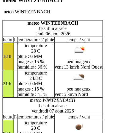
meteo WINTZENBACH
meteo WINTZENBACH
meteo WINTZENBACH
bas rhin alsace
jeudi 06 aout 2026
heure
P
temperatures / pluie
temps / vent
temperature
28 C
18 h
pluie : 0 MM
nuages : 15 %
peu nuageux
humidite : 36 %
vent 13 km/h Nord Ouest
temperature
24.8 C
21 h
pluie : 0 MM
nuages : 15 %
peu nuageux
humidite : 41 %
vent 5 km/h Nord
meteo WINTZENBACH
bas rhin alsace
vendredi 07 aout 2026
heure
P
temperatures / pluie
temps / vent
temperature
20 C