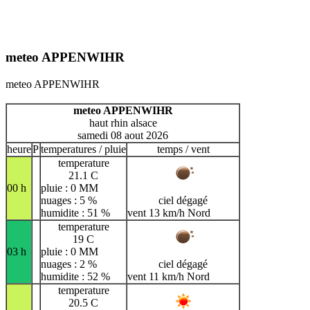
meteo APPENWIHR
meteo APPENWIHR
meteo APPENWIHR
haut rhin alsace
samedi 08 aout 2026
heure
P
temperatures / pluie
temps / vent
temperature
21.1 C
00 h
pluie : 0 MM
nuages : 5 %
ciel dégagé
humidite : 51 %
vent 13 km/h Nord
temperature
19 C
03 h
pluie : 0 MM
nuages : 2 %
ciel dégagé
humidite : 52 %
vent 11 km/h Nord
temperature
20.5 C