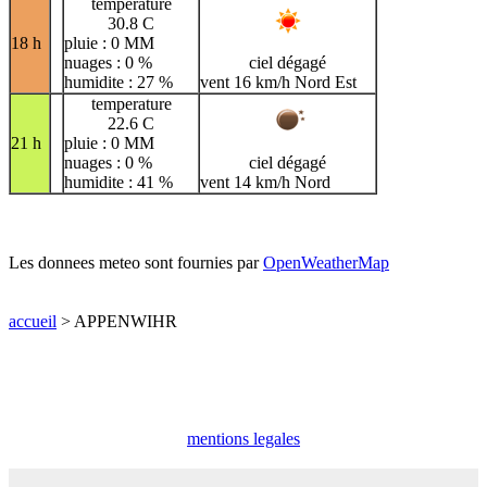
temperature
30.8 C
18 h
pluie : 0 MM
nuages : 0 %
ciel dégagé
humidite : 27 %
vent 16 km/h Nord Est
temperature
22.6 C
21 h
pluie : 0 MM
nuages : 0 %
ciel dégagé
humidite : 41 %
vent 14 km/h Nord
Les donnees meteo sont fournies par
OpenWeatherMap
accueil
> APPENWIHR
mentions legales