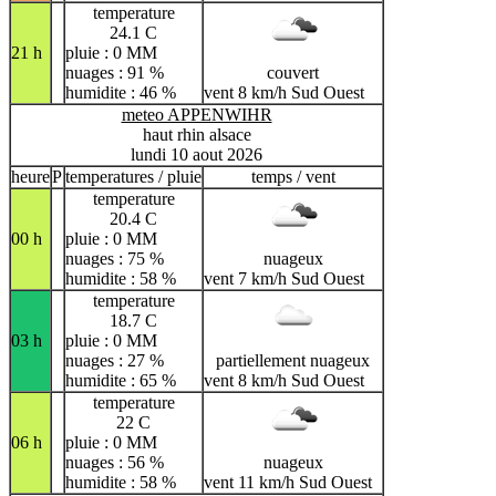
temperature
24.1 C
21 h
pluie : 0 MM
nuages : 91 %
couvert
humidite : 46 %
vent 8 km/h Sud Ouest
meteo APPENWIHR
haut rhin alsace
lundi 10 aout 2026
heure
P
temperatures / pluie
temps / vent
temperature
20.4 C
00 h
pluie : 0 MM
nuages : 75 %
nuageux
humidite : 58 %
vent 7 km/h Sud Ouest
temperature
18.7 C
03 h
pluie : 0 MM
nuages : 27 %
partiellement nuageux
humidite : 65 %
vent 8 km/h Sud Ouest
temperature
22 C
06 h
pluie : 0 MM
nuages : 56 %
nuageux
humidite : 58 %
vent 11 km/h Sud Ouest