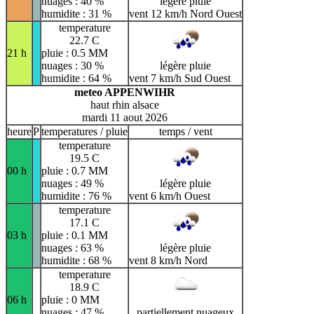
nuages : 40 %
légère pluie
humidite : 31 %
vent 12 km/h Nord Ouest
temperature
22.7 C
21 h
pluie : 0.5 MM
nuages : 30 %
légère pluie
humidite : 64 %
vent 7 km/h Sud Ouest
meteo APPENWIHR
haut rhin alsace
mardi 11 aout 2026
heure
P
temperatures / pluie
temps / vent
temperature
19.5 C
00 h
pluie : 0.7 MM
nuages : 49 %
légère pluie
humidite : 76 %
vent 6 km/h Ouest
temperature
17.1 C
03 h
pluie : 0.1 MM
nuages : 63 %
légère pluie
humidite : 68 %
vent 8 km/h Nord
temperature
18.9 C
06 h
pluie : 0 MM
nuages : 47 %
partiellement nuageux