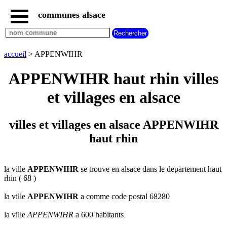
communes alsace
accueil
villes
bas
rhin
accueil
> APPENWIHR
commencant
par
APPENWIHR haut rhin villes
A
B
C
D
E
F
G
et villages en alsace
H
I
J
K
L
M
N
O
P
Q
R
S
T
U
villes et villages en alsace APPENWIHR
V
W
X
Y
Z
haut rhin
villes
haut
rhin
commencant
par
la ville
APPENWIHR
se trouve en alsace dans le departement haut
rhin ( 68 )
A
B
C
D
E
F
G
H
I
J
K
L
M
N
la ville
APPENWIHR
a comme code postal 68280
O
P
Q
R
S
T
U
la ville
APPENWIHR
a 600 habitants
V
W
X
Y
Z