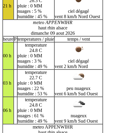
26.3 C
21 h
pluie : 0 MM
nuages : 5 %
ciel dégagé
humidite : 45 %
vent 8 km/h Nord Ouest
meteo APPENWIHR
haut rhin alsace
dimanche 09 aout 2026
heure
P
temperatures / pluie
temps / vent
temperature
24.8 C
00 h
pluie : 0 MM
nuages : 3 %
ciel dégagé
humidite : 49 %
vent 2 km/h Nord
temperature
22.7 C
03 h
pluie : 0 MM
nuages : 22 %
peu nuageux
humidite : 53 %
vent 6 km/h Sud Ouest
temperature
24.8 C
06 h
pluie : 0 MM
nuages : 61 %
nuageux
humidite : 49 %
vent 9 km/h Sud Ouest
meteo APPENWIHR
haut rhin alsace