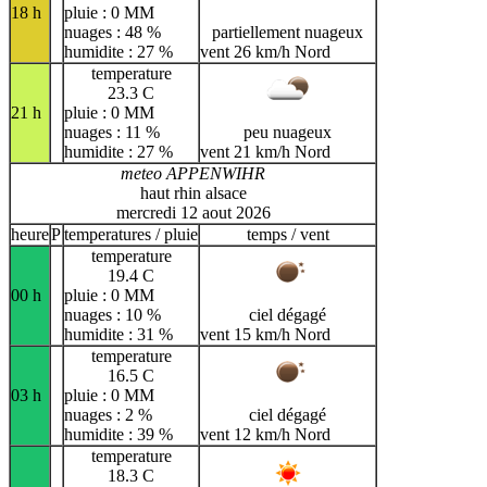
18 h
pluie : 0 MM
nuages : 48 %
partiellement nuageux
humidite : 27 %
vent 26 km/h Nord
temperature
23.3 C
21 h
pluie : 0 MM
nuages : 11 %
peu nuageux
humidite : 27 %
vent 21 km/h Nord
meteo APPENWIHR
haut rhin alsace
mercredi 12 aout 2026
heure
P
temperatures / pluie
temps / vent
temperature
19.4 C
00 h
pluie : 0 MM
nuages : 10 %
ciel dégagé
humidite : 31 %
vent 15 km/h Nord
temperature
16.5 C
03 h
pluie : 0 MM
nuages : 2 %
ciel dégagé
humidite : 39 %
vent 12 km/h Nord
temperature
18.3 C