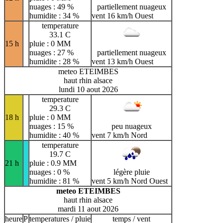
nuages : 49 %
partiellement nuageux
humidite : 34 %
vent 16 km/h Ouest
temperature
33.1 C
15 h
pluie : 0 MM
nuages : 27 %
partiellement nuageux
humidite : 28 %
vent 13 km/h Ouest
meteo ETEIMBES
haut rhin alsace
lundi 10 aout 2026
temperature
29.3 C
18 h
pluie : 0 MM
nuages : 15 %
peu nuageux
humidite : 40 %
vent 7 km/h Nord
temperature
19.7 C
21 h
pluie : 0.9 MM
nuages : 0 %
légère pluie
humidite : 81 %
vent 5 km/h Nord Ouest
meteo ETEIMBES
haut rhin alsace
mardi 11 aout 2026
heure
P
temperatures / pluie
temps / vent