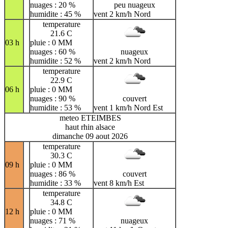
nuages : 20 %
peu nuageux
humidite : 45 %
vent 2 km/h Nord
temperature
21.6 C
03 h
pluie : 0 MM
nuages : 60 %
nuageux
humidite : 52 %
vent 2 km/h Nord
temperature
22.9 C
06 h
pluie : 0 MM
nuages : 90 %
couvert
humidite : 53 %
vent 1 km/h Nord Est
meteo ETEIMBES
haut rhin alsace
dimanche 09 aout 2026
temperature
30.3 C
09 h
pluie : 0 MM
nuages : 86 %
couvert
humidite : 33 %
vent 8 km/h Est
temperature
34.8 C
12 h
pluie : 0 MM
nuages : 71 %
nuageux