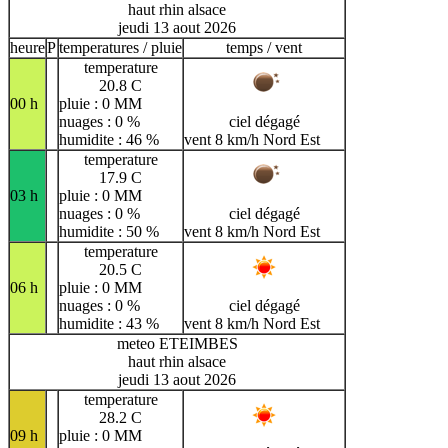
haut rhin alsace
jeudi 13 aout 2026
heure
P
temperatures / pluie
temps / vent
temperature
20.8 C
00 h
pluie : 0 MM
nuages : 0 %
ciel dégagé
humidite : 46 %
vent 8 km/h Nord Est
temperature
17.9 C
03 h
pluie : 0 MM
nuages : 0 %
ciel dégagé
humidite : 50 %
vent 8 km/h Nord Est
temperature
20.5 C
06 h
pluie : 0 MM
nuages : 0 %
ciel dégagé
humidite : 43 %
vent 8 km/h Nord Est
meteo ETEIMBES
haut rhin alsace
jeudi 13 aout 2026
temperature
28.2 C
09 h
pluie : 0 MM