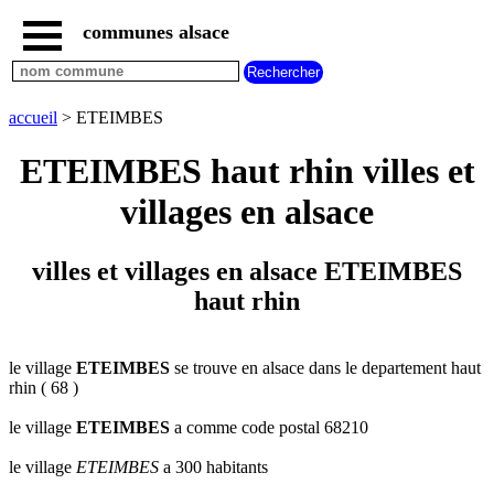
communes alsace
accueil
villes
bas
rhin
accueil
> ETEIMBES
commencant
par
ETEIMBES haut rhin villes et
A
B
C
D
E
F
G
villages en alsace
H
I
J
K
L
M
N
O
P
Q
R
S
T
U
villes et villages en alsace ETEIMBES
V
W
X
Y
Z
haut rhin
villes
haut
rhin
commencant
par
le village
ETEIMBES
se trouve en alsace dans le departement haut
rhin ( 68 )
A
B
C
D
E
F
G
H
I
J
K
L
M
N
le village
ETEIMBES
a comme code postal 68210
O
P
Q
R
S
T
U
le village
ETEIMBES
a 300 habitants
V
W
X
Y
Z