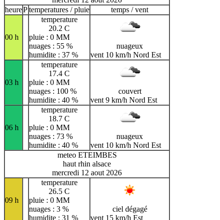
heure
P
temperatures / pluie
temps / vent
temperature
20.2 C
00 h
pluie : 0 MM
nuages : 55 %
nuageux
humidite : 37 %
vent 10 km/h Nord Est
temperature
17.4 C
03 h
pluie : 0 MM
nuages : 100 %
couvert
humidite : 40 %
vent 9 km/h Nord Est
temperature
18.7 C
06 h
pluie : 0 MM
nuages : 73 %
nuageux
humidite : 40 %
vent 10 km/h Nord Est
meteo ETEIMBES
haut rhin alsace
mercredi 12 aout 2026
temperature
26.5 C
09 h
pluie : 0 MM
nuages : 3 %
ciel dégagé
humidite : 31 %
vent 15 km/h Est