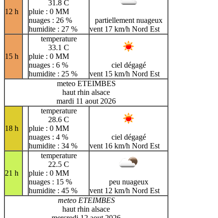
31.8 C
12 h
pluie : 0 MM
nuages : 26 %
partiellement nuageux
humidite : 27 %
vent 17 km/h Nord Est
temperature
33.1 C
15 h
pluie : 0 MM
nuages : 6 %
ciel dégagé
humidite : 25 %
vent 15 km/h Nord Est
meteo ETEIMBES
haut rhin alsace
mardi 11 aout 2026
temperature
28.6 C
18 h
pluie : 0 MM
nuages : 4 %
ciel dégagé
humidite : 34 %
vent 16 km/h Nord Est
temperature
22.5 C
21 h
pluie : 0 MM
nuages : 15 %
peu nuageux
humidite : 45 %
vent 12 km/h Nord Est
meteo ETEIMBES
haut rhin alsace
mercredi 12 aout 2026