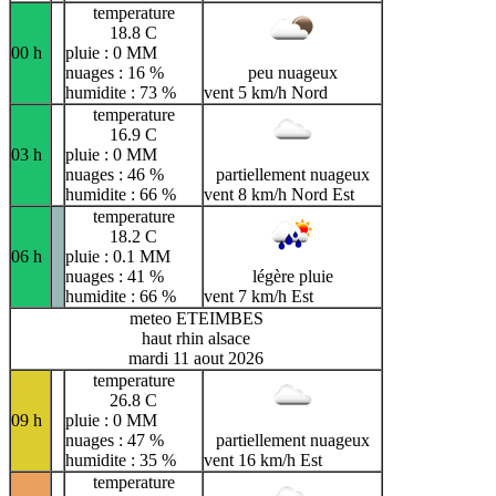
temperature
18.8 C
00 h
pluie : 0 MM
nuages : 16 %
peu nuageux
humidite : 73 %
vent 5 km/h Nord
temperature
16.9 C
03 h
pluie : 0 MM
nuages : 46 %
partiellement nuageux
humidite : 66 %
vent 8 km/h Nord Est
temperature
18.2 C
06 h
pluie : 0.1 MM
nuages : 41 %
légère pluie
humidite : 66 %
vent 7 km/h Est
meteo ETEIMBES
haut rhin alsace
mardi 11 aout 2026
temperature
26.8 C
09 h
pluie : 0 MM
nuages : 47 %
partiellement nuageux
humidite : 35 %
vent 16 km/h Est
temperature