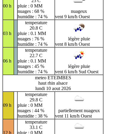
23 C
00 h
pluie : 0 MM
nuages : 68 %
nuageux
humidite : 74 %
vent 9 km/h Ouest
temperature
20.8 C
03 h
pluie : 0.1 MM
nuages : 76 %
légère pluie
humidite : 74 %
vent 8 km/h Ouest
temperature
22.7 C
06 h
pluie : 0.1 MM
nuages : 45 %
légère pluie
humidite : 74 %
vent 6 km/h Sud Ouest
meteo ETEIMBES
haut rhin alsace
lundi 10 aout 2026
temperature
29.8 C
09 h
pluie : 0 MM
nuages : 44 %
partiellement nuageux
humidite : 38 %
vent 11 km/h Ouest
temperature
33.1 C
12 h
pluie : 0 MM