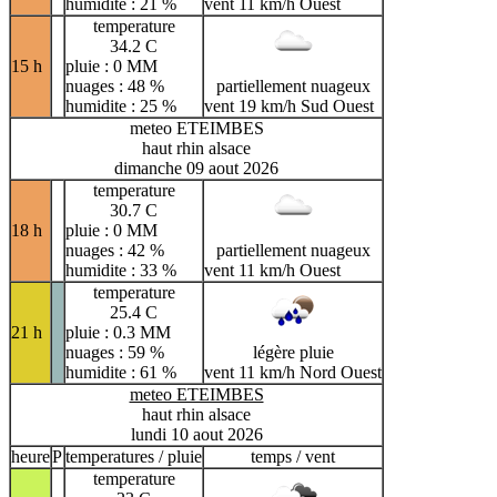
humidite : 21 %
vent 11 km/h Ouest
temperature
34.2 C
15 h
pluie : 0 MM
nuages : 48 %
partiellement nuageux
humidite : 25 %
vent 19 km/h Sud Ouest
meteo ETEIMBES
haut rhin alsace
dimanche 09 aout 2026
temperature
30.7 C
18 h
pluie : 0 MM
nuages : 42 %
partiellement nuageux
humidite : 33 %
vent 11 km/h Ouest
temperature
25.4 C
21 h
pluie : 0.3 MM
nuages : 59 %
légère pluie
humidite : 61 %
vent 11 km/h Nord Ouest
meteo ETEIMBES
haut rhin alsace
lundi 10 aout 2026
heure
P
temperatures / pluie
temps / vent
temperature