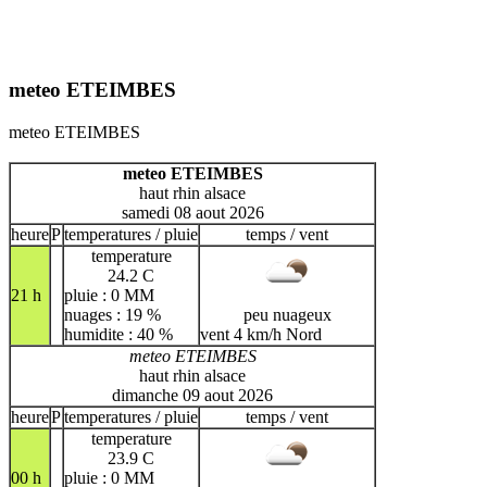
meteo ETEIMBES
meteo ETEIMBES
meteo ETEIMBES
haut rhin alsace
samedi 08 aout 2026
heure
P
temperatures / pluie
temps / vent
temperature
24.2 C
21 h
pluie : 0 MM
nuages : 19 %
peu nuageux
humidite : 40 %
vent 4 km/h Nord
meteo ETEIMBES
haut rhin alsace
dimanche 09 aout 2026
heure
P
temperatures / pluie
temps / vent
temperature
23.9 C
00 h
pluie : 0 MM