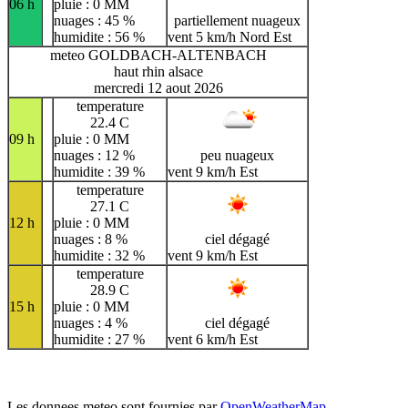
06 h
pluie : 0 MM
nuages : 45 %
partiellement nuageux
humidite : 56 %
vent 5 km/h Nord Est
meteo GOLDBACH-ALTENBACH
haut rhin alsace
mercredi 12 aout 2026
temperature
22.4 C
09 h
pluie : 0 MM
nuages : 12 %
peu nuageux
humidite : 39 %
vent 9 km/h Est
temperature
27.1 C
12 h
pluie : 0 MM
nuages : 8 %
ciel dégagé
humidite : 32 %
vent 9 km/h Est
temperature
28.9 C
15 h
pluie : 0 MM
nuages : 4 %
ciel dégagé
humidite : 27 %
vent 6 km/h Est
Les donnees meteo sont fournies par
OpenWeatherMap