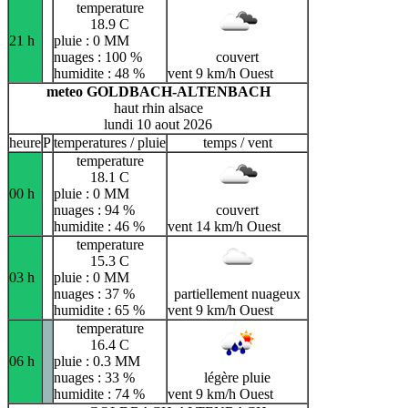
temperature
18.9 C
21 h
pluie : 0 MM
nuages : 100 %
couvert
humidite : 48 %
vent 9 km/h Ouest
meteo GOLDBACH-ALTENBACH
haut rhin alsace
lundi 10 aout 2026
heure
P
temperatures / pluie
temps / vent
temperature
18.1 C
00 h
pluie : 0 MM
nuages : 94 %
couvert
humidite : 46 %
vent 14 km/h Ouest
temperature
15.3 C
03 h
pluie : 0 MM
nuages : 37 %
partiellement nuageux
humidite : 65 %
vent 9 km/h Ouest
temperature
16.4 C
06 h
pluie : 0.3 MM
nuages : 33 %
légère pluie
humidite : 74 %
vent 9 km/h Ouest