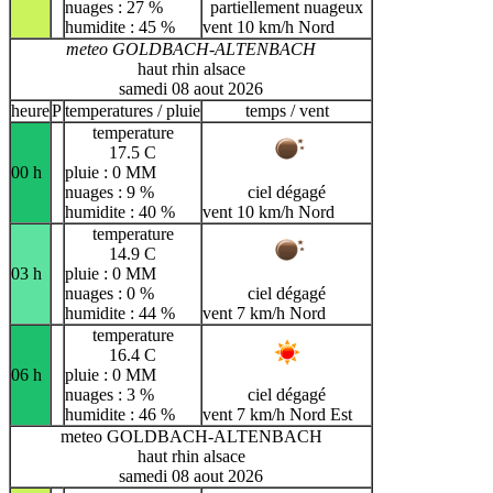
nuages : 27 %
partiellement nuageux
humidite : 45 %
vent 10 km/h Nord
meteo GOLDBACH-ALTENBACH
haut rhin alsace
samedi 08 aout 2026
heure
P
temperatures / pluie
temps / vent
temperature
17.5 C
00 h
pluie : 0 MM
nuages : 9 %
ciel dégagé
humidite : 40 %
vent 10 km/h Nord
temperature
14.9 C
03 h
pluie : 0 MM
nuages : 0 %
ciel dégagé
humidite : 44 %
vent 7 km/h Nord
temperature
16.4 C
06 h
pluie : 0 MM
nuages : 3 %
ciel dégagé
humidite : 46 %
vent 7 km/h Nord Est
meteo GOLDBACH-ALTENBACH
haut rhin alsace
samedi 08 aout 2026