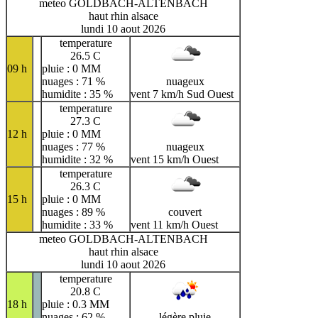
meteo GOLDBACH-ALTENBACH
haut rhin alsace
lundi 10 aout 2026
temperature
26.5 C
09 h
pluie : 0 MM
nuages : 71 %
nuageux
humidite : 35 %
vent 7 km/h Sud Ouest
temperature
27.3 C
12 h
pluie : 0 MM
nuages : 77 %
nuageux
humidite : 32 %
vent 15 km/h Ouest
temperature
26.3 C
15 h
pluie : 0 MM
nuages : 89 %
couvert
humidite : 33 %
vent 11 km/h Ouest
meteo GOLDBACH-ALTENBACH
haut rhin alsace
lundi 10 aout 2026
temperature
20.8 C
18 h
pluie : 0.3 MM
nuages : 62 %
légère pluie