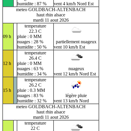
humidite : 87 %
vent 4 km/h Nord Est
meteo GOLDBACH-ALTENBACH
haut rhin alsace
mardi 11 aout 2026
temperature
22.3 C
09 h
pluie : 0 MM
nuages : 28 %
partiellement nuageux
humidite : 50 %
vent 10 km/h Est
temperature
26.4 C
12 h
pluie : 0 MM
nuages : 63 %
nuageux
humidite : 34 %
vent 12 km/h Nord Est
temperature
26.2 C
15 h
pluie : 0.3 MM
nuages : 83 %
légère pluie
humidite : 32 %
vent 13 km/h Nord
meteo GOLDBACH-ALTENBACH
haut rhin alsace
mardi 11 aout 2026
temperature
22 C