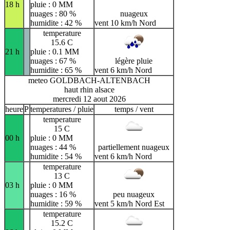
18 h
pluie : 0 MM
nuages : 80 %
nuageux
humidite : 42 %
vent 10 km/h Nord
temperature
15.6 C
21 h
pluie : 0.1 MM
nuages : 67 %
légère pluie
humidite : 65 %
vent 6 km/h Nord
meteo GOLDBACH-ALTENBACH
haut rhin alsace
mercredi 12 aout 2026
heure
P
temperatures / pluie
temps / vent
temperature
15 C
00 h
pluie : 0 MM
nuages : 44 %
partiellement nuageux
humidite : 54 %
vent 6 km/h Nord
temperature
13 C
03 h
pluie : 0 MM
nuages : 16 %
peu nuageux
humidite : 59 %
vent 5 km/h Nord Est
temperature
15.2 C