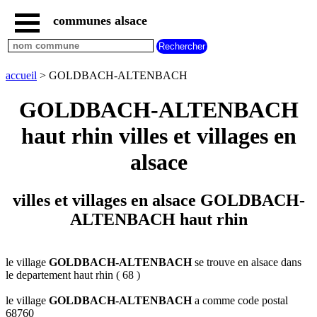
communes alsace
accueil
villes
bas
rhin
accueil
> GOLDBACH-ALTENBACH
commencant
par
GOLDBACH-ALTENBACH
A
B
C
D
E
F
G
haut rhin villes et villages en
H
I
J
K
L
M
N
O
P
Q
R
S
T
U
alsace
V
W
X
Y
Z
villes
villes et villages en alsace GOLDBACH-
haut
rhin
ALTENBACH haut rhin
commencant
par
A
B
C
D
E
F
G
le village
GOLDBACH-ALTENBACH
se trouve en alsace dans
H
I
J
K
L
M
N
le departement haut rhin ( 68 )
O
P
Q
R
S
T
U
le village
GOLDBACH-ALTENBACH
a comme code postal
68760
V
W
X
Y
Z