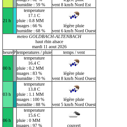
humidite : 59 %
vent 8 km/h Nord Est
temperature
17.1 C
21 h
pluie : 0.8 MM
nuages : 66 %
légère pluie
humidite : 68 %
vent 6 km/h Nord Ouest
meteo GOLDBACH-ALTENBACH
haut rhin alsace
mardi 11 aout 2026
heure
P
temperatures / pluie
temps / vent
temperature
16.4 C
00 h
pluie : 0.2 MM
nuages : 83 %
légère pluie
humidite : 70 %
vent 8 km/h Nord Ouest
temperature
13.8 C
03 h
pluie : 1.1 MM
nuages : 100 %
légère pluie
humidite : 88 %
vent 5 km/h Nord Ouest
temperature
15.6 C
06 h
pluie : 0 MM
nuages : 97 %
couvert