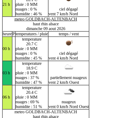
21 h
pluie : 0 MM
nuages : 0 %
ciel dégagé
humidite : 46 %
vent 7 km/h Nord
meteo GOLDBACH-ALTENBACH
haut rhin alsace
dimanche 09 aout 2026
heure
P
temperatures / pluie
temps / vent
temperature
20.7 C
00 h
pluie : 0 MM
nuages : 0 %
ciel dégagé
humidite : 45 %
vent 4 km/h Nord
temperature
18.9 C
03 h
pluie : 0 MM
nuages : 37 %
partiellement nuageux
humidite : 47 %
vent 2 km/h Ouest
temperature
20.4 C
06 h
pluie : 0 MM
nuages : 69 %
nuageux
humidite : 51 %
vent 0 km/h Nord Ouest
meteo GOLDBACH-ALTENBACH
haut rhin alsace