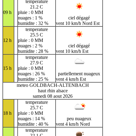
temperature
21.2 C
09 h
pluie : 0 MM
nuages : 1 %
ciel dégagé
humidite : 32 %
vent 10 km/h Nord Est
temperature
25.5 C
12 h
pluie : 0 MM
nuages : 2 %
ciel dégagé
humidite : 28 %
vent 10 km/h Est
temperature
27.9 C
15 h
pluie : 0 MM
nuages : 26 %
partiellement nuageux
humidite : 25 %
vent 4 km/h Est
meteo GOLDBACH-ALTENBACH
haut rhin alsace
samedi 08 aout 2026
temperature
25.7 C
18 h
pluie : 0 MM
nuages : 14 %
peu nuageux
humidite : 40 %
vent 4 km/h Nord
temperature
22.1 C