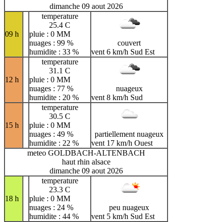
dimanche 09 aout 2026
temperature
25.4 C
09 h
pluie : 0 MM
nuages : 99 %
couvert
humidite : 33 %
vent 6 km/h Sud Est
temperature
31.1 C
12 h
pluie : 0 MM
nuages : 77 %
nuageux
humidite : 20 %
vent 8 km/h Sud
temperature
30.5 C
15 h
pluie : 0 MM
nuages : 49 %
partiellement nuageux
humidite : 22 %
vent 17 km/h Ouest
meteo GOLDBACH-ALTENBACH
haut rhin alsace
dimanche 09 aout 2026
temperature
23.3 C
18 h
pluie : 0 MM
nuages : 24 %
peu nuageux
humidite : 44 %
vent 5 km/h Sud Est