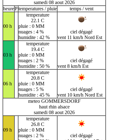
samedi 08 aout 2026
heure
P
temperatures / pluie
temps / vent
temperature
22.1 C
00 h
pluie : 0 MM
nuages : 4 %
ciel dégagé
humidite : 42 %
vent 11 km/h Nord Est
temperature
19.4 C
03 h
pluie : 0 MM
nuages : 2 %
ciel dégagé
humidite : 50 %
vent 8 km/h Est
temperature
20.8 C
06 h
pluie : 0 MM
nuages : 5 %
ciel dégagé
humidite : 45 %
vent 10 km/h Nord Est
meteo GOMMERSDORF
haut rhin alsace
samedi 08 aout 2026
temperature
26.8 C
09 h
pluie : 0 MM
nuages : 2 %
ciel dégagé