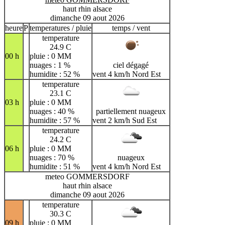
haut rhin alsace
dimanche 09 aout 2026
heure
P
temperatures / pluie
temps / vent
temperature
24.9 C
00 h
pluie : 0 MM
nuages : 1 %
ciel dégagé
humidite : 52 %
vent 4 km/h Nord Est
temperature
23.1 C
03 h
pluie : 0 MM
nuages : 40 %
partiellement nuageux
humidite : 57 %
vent 2 km/h Sud Est
temperature
24.2 C
06 h
pluie : 0 MM
nuages : 70 %
nuageux
humidite : 51 %
vent 4 km/h Nord Est
meteo GOMMERSDORF
haut rhin alsace
dimanche 09 aout 2026
temperature
30.3 C
09 h
pluie : 0 MM