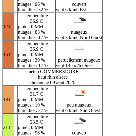
nuages : 96 %
couvert
humidite : 32 %
vent 6 km/h Est
temperature
36.9 C
12 h
pluie : 0 MM
nuages : 83 %
nuageux
humidite : 17 %
vent 3 km/h Nord Ouest
temperature
36.9 C
15 h
pluie : 0 MM
nuages : 39 %
partiellement nuageux
humidite : 17 %
vent 19 km/h Ouest
meteo GOMMERSDORF
haut rhin alsace
dimanche 09 aout 2026
temperature
31.7 C
18 h
pluie : 0 MM
nuages : 19 %
peu nuageux
humidite : 27 %
vent 6 km/h Sud Ouest
temperature
23.5 C
21 h
pluie : 0 MM
nuages : 96 %
couvert