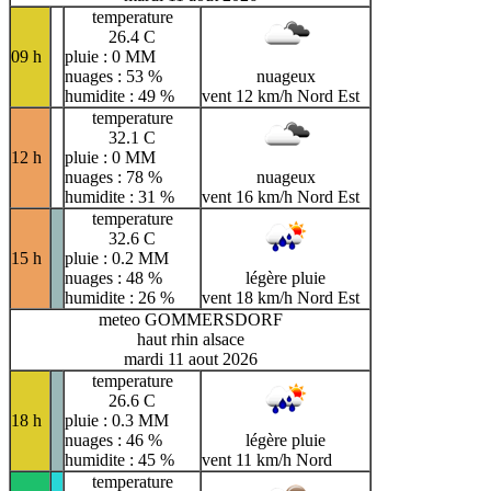
temperature
26.4 C
09 h
pluie : 0 MM
nuages : 53 %
nuageux
humidite : 49 %
vent 12 km/h Nord Est
temperature
32.1 C
12 h
pluie : 0 MM
nuages : 78 %
nuageux
humidite : 31 %
vent 16 km/h Nord Est
temperature
32.6 C
15 h
pluie : 0.2 MM
nuages : 48 %
légère pluie
humidite : 26 %
vent 18 km/h Nord Est
meteo GOMMERSDORF
haut rhin alsace
mardi 11 aout 2026
temperature
26.6 C
18 h
pluie : 0.3 MM
nuages : 46 %
légère pluie
humidite : 45 %
vent 11 km/h Nord
temperature