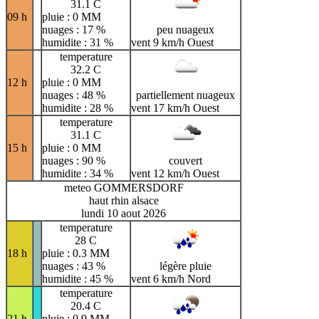
31.1 C
09 h
pluie : 0 MM
nuages : 17 %
peu nuageux
humidite : 31 %
vent 9 km/h Ouest
temperature
32.2 C
12 h
pluie : 0 MM
nuages : 48 %
partiellement nuageux
humidite : 28 %
vent 17 km/h Ouest
temperature
31.1 C
15 h
pluie : 0 MM
nuages : 90 %
couvert
humidite : 34 %
vent 12 km/h Ouest
meteo GOMMERSDORF
haut rhin alsace
lundi 10 aout 2026
temperature
28 C
18 h
pluie : 0.3 MM
nuages : 43 %
légère pluie
humidite : 45 %
vent 6 km/h Nord
temperature
20.4 C
21 h
pluie : 0.9 MM