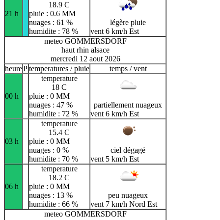
18.9 C
21 h
pluie : 0.6 MM
nuages : 61 %
légère pluie
humidite : 78 %
vent 6 km/h Est
meteo GOMMERSDORF
haut rhin alsace
mercredi 12 aout 2026
heure
P
temperatures / pluie
temps / vent
temperature
18 C
00 h
pluie : 0 MM
nuages : 47 %
partiellement nuageux
humidite : 72 %
vent 6 km/h Est
temperature
15.4 C
03 h
pluie : 0 MM
nuages : 0 %
ciel dégagé
humidite : 70 %
vent 5 km/h Est
temperature
18.2 C
06 h
pluie : 0 MM
nuages : 13 %
peu nuageux
humidite : 66 %
vent 7 km/h Nord Est
meteo GOMMERSDORF