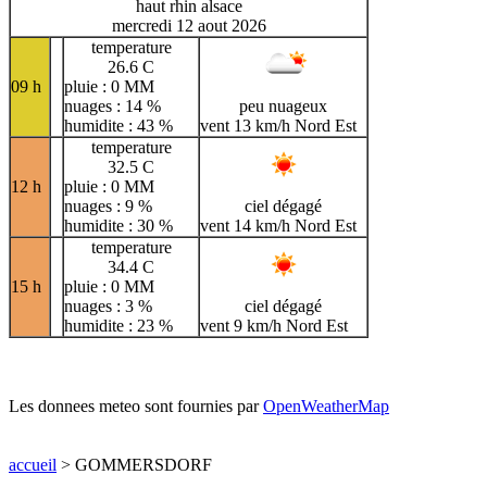
haut rhin alsace
mercredi 12 aout 2026
temperature
26.6 C
09 h
pluie : 0 MM
nuages : 14 %
peu nuageux
humidite : 43 %
vent 13 km/h Nord Est
temperature
32.5 C
12 h
pluie : 0 MM
nuages : 9 %
ciel dégagé
humidite : 30 %
vent 14 km/h Nord Est
temperature
34.4 C
15 h
pluie : 0 MM
nuages : 3 %
ciel dégagé
humidite : 23 %
vent 9 km/h Nord Est
Les donnees meteo sont fournies par
OpenWeatherMap
accueil
> GOMMERSDORF