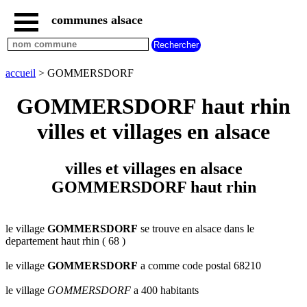
communes alsace
accueil
villes
bas
rhin
accueil
> GOMMERSDORF
commencant
par
GOMMERSDORF haut rhin
A
B
C
D
E
F
G
villes et villages en alsace
H
I
J
K
L
M
N
O
P
Q
R
S
T
U
villes et villages en alsace
V
W
X
Y
Z
GOMMERSDORF haut rhin
villes
haut
rhin
commencant
par
le village
GOMMERSDORF
se trouve en alsace dans le
departement haut rhin ( 68 )
A
B
C
D
E
F
G
H
I
J
K
L
M
N
le village
GOMMERSDORF
a comme code postal 68210
O
P
Q
R
S
T
U
le village
GOMMERSDORF
a 400 habitants
V
W
X
Y
Z