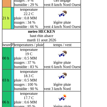
nuages : 9 %
ciel dégagé
humidite : 29 %
vent 8 km/h Nord Ouest
temperature
22.2 C
21 h
pluie : 0.8 MM
nuages : 34 %
légère pluie
humidite : 66 %
vent 4 km/h Nord Ouest
meteo HECKEN
haut rhin alsace
mardi 11 aout 2026
heure
P
temperatures / pluie
temps / vent
temperature
19 C
00 h
pluie : 0.5 MM
nuages : 37 %
légère pluie
humidite : 83 %
vent 6 km/h Nord Ouest
temperature
18.3 C
03 h
pluie : 0.5 MM
nuages : 100 %
légère pluie
humidite : 90 %
vent 3 km/h Nord
temperature
17.7 C
06 h
pluie : 0.6 MM
nuages : 95 %
légère pluie