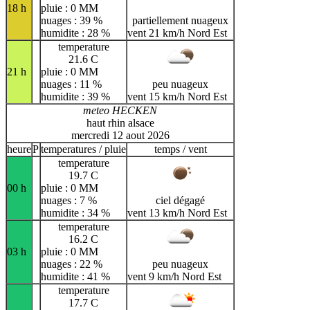
18 h
pluie : 0 MM
nuages : 39 %
partiellement nuageux
humidite : 28 %
vent 21 km/h Nord Est
temperature
21.6 C
21 h
pluie : 0 MM
nuages : 11 %
peu nuageux
humidite : 39 %
vent 15 km/h Nord Est
meteo HECKEN
haut rhin alsace
mercredi 12 aout 2026
heure
P
temperatures / pluie
temps / vent
temperature
19.7 C
00 h
pluie : 0 MM
nuages : 7 %
ciel dégagé
humidite : 34 %
vent 13 km/h Nord Est
temperature
16.2 C
03 h
pluie : 0 MM
nuages : 22 %
peu nuageux
humidite : 41 %
vent 9 km/h Nord Est
temperature
17.7 C