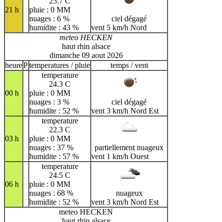
25.7 C
21 h
pluie : 0 MM
nuages : 6 %
ciel dégagé
humidite : 43 %
vent 5 km/h Nord
meteo HECKEN
haut rhin alsace
dimanche 09 aout 2026
heure
P
temperatures / pluie
temps / vent
temperature
24.3 C
00 h
pluie : 0 MM
nuages : 3 %
ciel dégagé
humidite : 52 %
vent 3 km/h Nord Est
temperature
22.3 C
03 h
pluie : 0 MM
nuages : 37 %
partiellement nuageux
humidite : 57 %
vent 1 km/h Ouest
temperature
24.5 C
06 h
pluie : 0 MM
nuages : 68 %
nuageux
humidite : 52 %
vent 3 km/h Nord Est
meteo HECKEN
haut rhin alsace