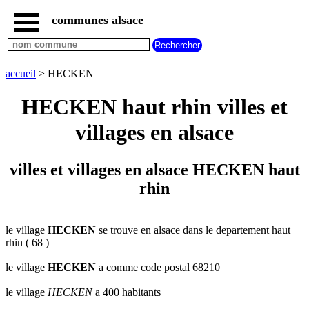
communes alsace
accueil
villes
bas
rhin
accueil
> HECKEN
commencant
par
HECKEN haut rhin villes et
A
B
C
D
E
F
G
villages en alsace
H
I
J
K
L
M
N
O
P
Q
R
S
T
U
villes et villages en alsace HECKEN haut
V
W
X
Y
Z
rhin
villes
haut
rhin
commencant
par
le village
HECKEN
se trouve en alsace dans le departement haut
rhin ( 68 )
A
B
C
D
E
F
G
H
I
J
K
L
M
N
le village
HECKEN
a comme code postal 68210
O
P
Q
R
S
T
U
le village
HECKEN
a 400 habitants
V
W
X
Y
Z