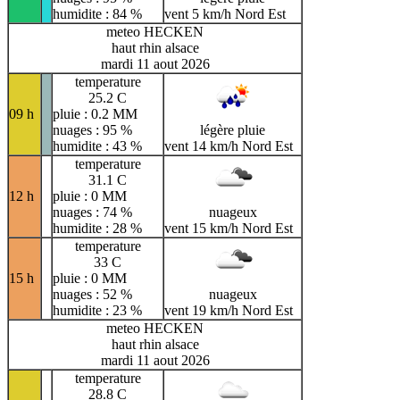
humidite : 84 %
vent 5 km/h Nord Est
meteo HECKEN
haut rhin alsace
mardi 11 aout 2026
temperature
25.2 C
09 h
pluie : 0.2 MM
nuages : 95 %
légère pluie
humidite : 43 %
vent 14 km/h Nord Est
temperature
31.1 C
12 h
pluie : 0 MM
nuages : 74 %
nuageux
humidite : 28 %
vent 15 km/h Nord Est
temperature
33 C
15 h
pluie : 0 MM
nuages : 52 %
nuageux
humidite : 23 %
vent 19 km/h Nord Est
meteo HECKEN
haut rhin alsace
mardi 11 aout 2026
temperature
28.8 C