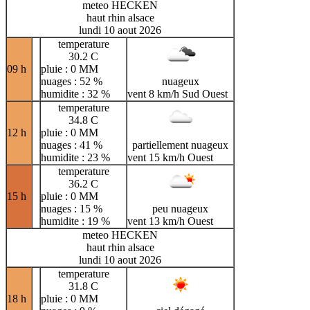
meteo HECKEN
haut rhin alsace
lundi 10 aout 2026
temperature
30.2 C
09 h
pluie : 0 MM
nuages : 52 %
nuageux
humidite : 32 %
vent 8 km/h Sud Ouest
temperature
34.8 C
12 h
pluie : 0 MM
nuages : 41 %
partiellement nuageux
humidite : 23 %
vent 15 km/h Ouest
temperature
36.2 C
15 h
pluie : 0 MM
nuages : 15 %
peu nuageux
humidite : 19 %
vent 13 km/h Ouest
meteo HECKEN
haut rhin alsace
lundi 10 aout 2026
temperature
31.8 C
18 h
pluie : 0 MM