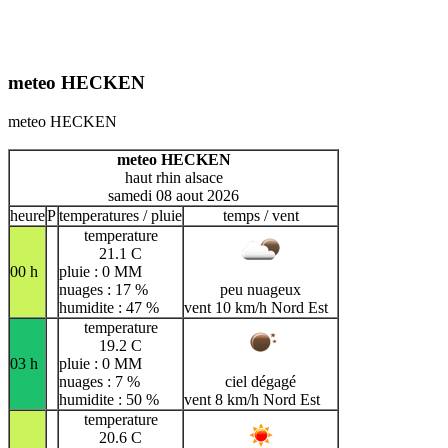
meteo HECKEN
meteo HECKEN
meteo HECKEN
haut rhin alsace
samedi 08 aout 2026
heure
P
temperatures / pluie
temps / vent
temperature
21.1 C
00 h
pluie : 0 MM
nuages : 17 %
peu nuageux
humidite : 47 %
vent 10 km/h Nord Est
temperature
19.2 C
03 h
pluie : 0 MM
nuages : 7 %
ciel dégagé
humidite : 50 %
vent 8 km/h Nord Est
temperature
20.6 C