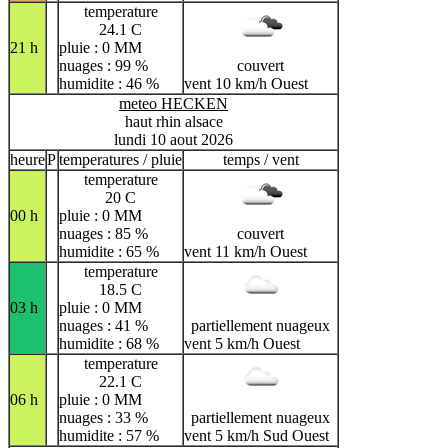
temperature
24.1 C
21 h
pluie : 0 MM
nuages : 99 %
couvert
humidite : 46 %
vent 10 km/h Ouest
meteo HECKEN
haut rhin alsace
lundi 10 aout 2026
heure
P
temperatures / pluie
temps / vent
temperature
20 C
00 h
pluie : 0 MM
nuages : 85 %
couvert
humidite : 65 %
vent 11 km/h Ouest
temperature
18.5 C
03 h
pluie : 0 MM
nuages : 41 %
partiellement nuageux
humidite : 68 %
vent 5 km/h Ouest
temperature
22.1 C
06 h
pluie : 0 MM
nuages : 33 %
partiellement nuageux
humidite : 57 %
vent 5 km/h Sud Ouest