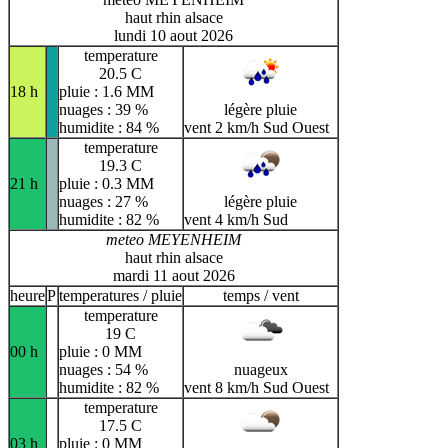
haut rhin alsace
lundi 10 aout 2026
temperature
20.5 C
18 h
pluie : 1.6 MM
nuages : 39 %
légère pluie
humidite : 84 %
vent 2 km/h Sud Ouest
temperature
19.3 C
21 h
pluie : 0.3 MM
nuages : 27 %
légère pluie
humidite : 82 %
vent 4 km/h Sud
meteo MEYENHEIM
haut rhin alsace
mardi 11 aout 2026
heure
P
temperatures / pluie
temps / vent
temperature
19 C
00 h
pluie : 0 MM
nuages : 54 %
nuageux
humidite : 82 %
vent 8 km/h Sud Ouest
temperature
17.5 C
03 h
pluie : 0 MM