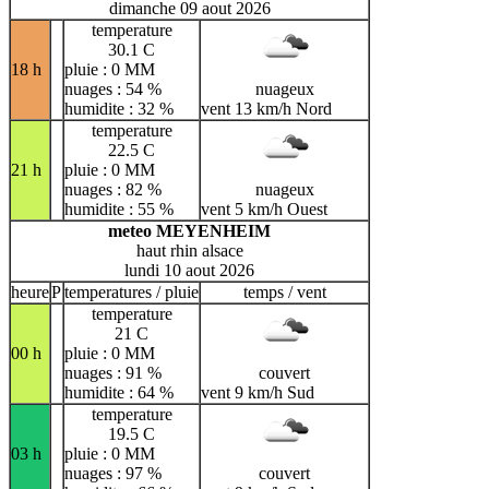
dimanche 09 aout 2026
temperature
30.1 C
18 h
pluie : 0 MM
nuages : 54 %
nuageux
humidite : 32 %
vent 13 km/h Nord
temperature
22.5 C
21 h
pluie : 0 MM
nuages : 82 %
nuageux
humidite : 55 %
vent 5 km/h Ouest
meteo MEYENHEIM
haut rhin alsace
lundi 10 aout 2026
heure
P
temperatures / pluie
temps / vent
temperature
21 C
00 h
pluie : 0 MM
nuages : 91 %
couvert
humidite : 64 %
vent 9 km/h Sud
temperature
19.5 C
03 h
pluie : 0 MM
nuages : 97 %
couvert