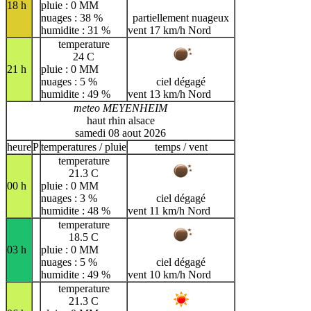
18 h
pluie : 0 MM
nuages : 38 %
partiellement nuageux
humidite : 31 %
vent 17 km/h Nord
temperature
24 C
21 h
pluie : 0 MM
nuages : 5 %
ciel dégagé
humidite : 49 %
vent 13 km/h Nord
meteo MEYENHEIM
haut rhin alsace
samedi 08 aout 2026
heure
P
temperatures / pluie
temps / vent
temperature
21.3 C
00 h
pluie : 0 MM
nuages : 3 %
ciel dégagé
humidite : 48 %
vent 11 km/h Nord
temperature
18.5 C
03 h
pluie : 0 MM
nuages : 5 %
ciel dégagé
humidite : 49 %
vent 10 km/h Nord
temperature
21.3 C