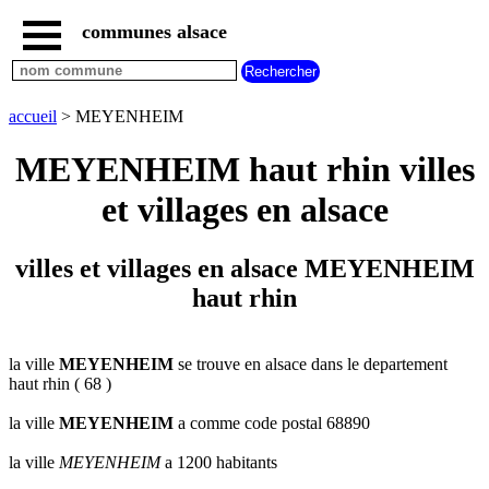
communes alsace
accueil
villes
bas
rhin
accueil
> MEYENHEIM
commencant
par
MEYENHEIM haut rhin villes
A
B
C
D
E
F
G
et villages en alsace
H
I
J
K
L
M
N
O
P
Q
R
S
T
U
villes et villages en alsace MEYENHEIM
V
W
X
Y
Z
haut rhin
villes
haut
rhin
commencant
par
la ville
MEYENHEIM
se trouve en alsace dans le departement
haut rhin ( 68 )
A
B
C
D
E
F
G
H
I
J
K
L
M
N
la ville
MEYENHEIM
a comme code postal 68890
O
P
Q
R
S
T
U
la ville
MEYENHEIM
a 1200 habitants
V
W
X
Y
Z