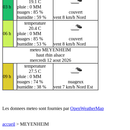
19.1 C
03 h
pluie : 0 MM
nuages : 85 %
couvert
humidite : 59 %
vent 8 km/h Nord
temperature
20.4 C
06 h
pluie : 0 MM
nuages : 85 %
couvert
humidite : 53 %
vent 8 km/h Nord
meteo MEYENHEIM
haut rhin alsace
mercredi 12 aout 2026
temperature
27.5 C
09 h
pluie : 0 MM
nuages : 74 %
nuageux
humidite : 38 %
vent 7 km/h Nord Est
Les donnees meteo sont fournies par
OpenWeatherMap
accueil
> MEYENHEIM