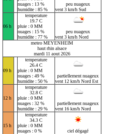
nuages : 13 %
peu nuageux
humidite : 85 %
vent 3 km/h Sud
temperature
19.7 C
06 h
pluie : 0 MM
nuages : 15 %
peu nuageux
humidite : 77 %
vent 3 km/h Nord
meteo MEYENHEIM
haut rhin alsace
mardi 11 aout 2026
temperature
26.4 C
09 h
pluie : 0 MM
nuages : 49 %
partiellement nuageux
humidite : 50 %
vent 12 km/h Nord Est
temperature
32.8 C
12 h
pluie : 0 MM
nuages : 32 %
partiellement nuageux
humidite : 29 %
vent 16 km/h Nord
temperature
34.3 C
15 h
pluie : 0 MM
nuages : 0 %
ciel dégagé