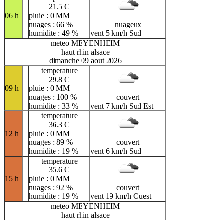
21.5 C
06 h
pluie : 0 MM
nuages : 66 %
nuageux
humidite : 49 %
vent 5 km/h Sud
meteo MEYENHEIM
haut rhin alsace
dimanche 09 aout 2026
temperature
29.8 C
09 h
pluie : 0 MM
nuages : 100 %
couvert
humidite : 33 %
vent 7 km/h Sud Est
temperature
36.3 C
12 h
pluie : 0 MM
nuages : 89 %
couvert
humidite : 19 %
vent 6 km/h Sud
temperature
35.6 C
15 h
pluie : 0 MM
nuages : 92 %
couvert
humidite : 19 %
vent 19 km/h Ouest
meteo MEYENHEIM
haut rhin alsace