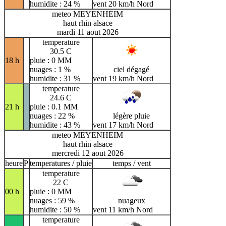
humidite : 24 %
vent 20 km/h Nord
meteo MEYENHEIM
haut rhin alsace
mardi 11 aout 2026
temperature
30.5 C
18 h
pluie : 0 MM
nuages : 1 %
ciel dégagé
humidite : 31 %
vent 19 km/h Nord
temperature
24.6 C
21 h
pluie : 0.1 MM
nuages : 22 %
légère pluie
humidite : 43 %
vent 17 km/h Nord
meteo MEYENHEIM
haut rhin alsace
mercredi 12 aout 2026
heure
P
temperatures / pluie
temps / vent
temperature
22 C
00 h
pluie : 0 MM
nuages : 59 %
nuageux
humidite : 50 %
vent 11 km/h Nord
temperature