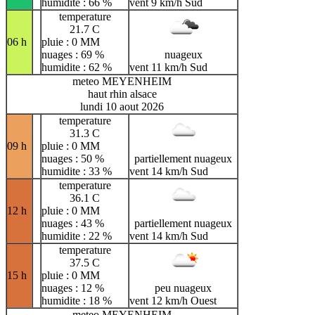
humidite : 66 %
vent 9 km/h Sud
temperature
21.7 C
06 h
pluie : 0 MM
nuages : 69 %
nuageux
humidite : 62 %
vent 11 km/h Sud
meteo MEYENHEIM
haut rhin alsace
lundi 10 aout 2026
temperature
31.3 C
09 h
pluie : 0 MM
nuages : 50 %
partiellement nuageux
humidite : 33 %
vent 14 km/h Sud
temperature
36.1 C
12 h
pluie : 0 MM
nuages : 43 %
partiellement nuageux
humidite : 22 %
vent 14 km/h Sud
temperature
37.5 C
15 h
pluie : 0 MM
nuages : 12 %
peu nuageux
humidite : 18 %
vent 12 km/h Ouest
meteo MEYENHEIM