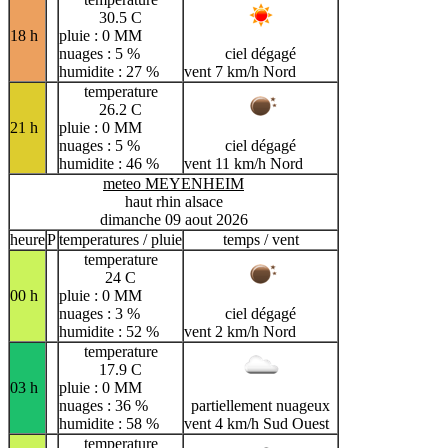
30.5 C
18 h
pluie : 0 MM
nuages : 5 %
ciel dégagé
humidite : 27 %
vent 7 km/h Nord
temperature
26.2 C
21 h
pluie : 0 MM
nuages : 5 %
ciel dégagé
humidite : 46 %
vent 11 km/h Nord
meteo MEYENHEIM
haut rhin alsace
dimanche 09 aout 2026
heure
P
temperatures / pluie
temps / vent
temperature
24 C
00 h
pluie : 0 MM
nuages : 3 %
ciel dégagé
humidite : 52 %
vent 2 km/h Nord
temperature
17.9 C
03 h
pluie : 0 MM
nuages : 36 %
partiellement nuageux
humidite : 58 %
vent 4 km/h Sud Ouest
temperature