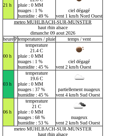
21 h
pluie : 0 MM
nuages : 1 %
ciel dégagé
humidite : 49 %
vent 1 km/h Nord Ouest
meteo MUHLBACH-SUR-MUNSTER
haut rhin alsace
dimanche 09 aout 2026
heure
P
temperatures / pluie
temps / vent
temperature
21.4 C
00 h
pluie : 0 MM
nuages : 1 %
ciel dégagé
humidite : 45 %
vent 2 km/h Ouest
temperature
19.6 C
03 h
pluie : 0 MM
nuages : 37 %
partiellement nuageux
humidite : 45 %
vent 4 km/h Sud Ouest
temperature
21 C
06 h
pluie : 0 MM
nuages : 68 %
nuageux
humidite : 53 %
vent 2 km/h Sud Ouest
meteo MUHLBACH-SUR-MUNSTER
haut rhin alsace