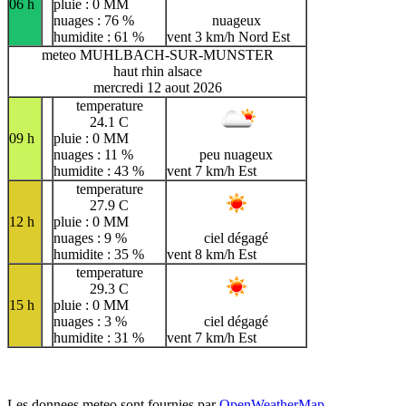
06 h
pluie : 0 MM
nuages : 76 %
nuageux
humidite : 61 %
vent 3 km/h Nord Est
meteo MUHLBACH-SUR-MUNSTER
haut rhin alsace
mercredi 12 aout 2026
temperature
24.1 C
09 h
pluie : 0 MM
nuages : 11 %
peu nuageux
humidite : 43 %
vent 7 km/h Est
temperature
27.9 C
12 h
pluie : 0 MM
nuages : 9 %
ciel dégagé
humidite : 35 %
vent 8 km/h Est
temperature
29.3 C
15 h
pluie : 0 MM
nuages : 3 %
ciel dégagé
humidite : 31 %
vent 7 km/h Est
Les donnees meteo sont fournies par
OpenWeatherMap