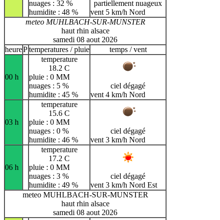
nuages : 32 %
partiellement nuageux
humidite : 48 %
vent 5 km/h Nord
meteo MUHLBACH-SUR-MUNSTER
haut rhin alsace
samedi 08 aout 2026
heure
P
temperatures / pluie
temps / vent
temperature
18.2 C
00 h
pluie : 0 MM
nuages : 5 %
ciel dégagé
humidite : 45 %
vent 4 km/h Nord
temperature
15.6 C
03 h
pluie : 0 MM
nuages : 0 %
ciel dégagé
humidite : 46 %
vent 3 km/h Nord
temperature
17.2 C
06 h
pluie : 0 MM
nuages : 3 %
ciel dégagé
humidite : 49 %
vent 3 km/h Nord Est
meteo MUHLBACH-SUR-MUNSTER
haut rhin alsace
samedi 08 aout 2026