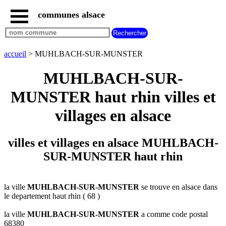
communes alsace
accueil
villes
bas
rhin
accueil
> MUHLBACH-SUR-MUNSTER
commencant
par
MUHLBACH-SUR-
A
B
C
D
E
F
G
MUNSTER haut rhin villes et
H
I
J
K
L
M
N
O
P
Q
R
S
T
U
villages en alsace
V
W
X
Y
Z
villes
villes et villages en alsace MUHLBACH-
haut
rhin
SUR-MUNSTER haut rhin
commencant
par
A
B
C
D
E
F
G
la ville
MUHLBACH-SUR-MUNSTER
se trouve en alsace dans
H
I
J
K
L
M
N
le departement haut rhin ( 68 )
O
P
Q
R
S
T
U
la ville
MUHLBACH-SUR-MUNSTER
a comme code postal
68380
V
W
X
Y
Z