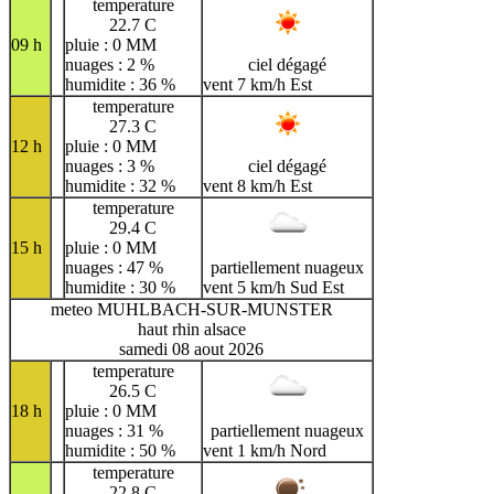
temperature
22.7 C
09 h
pluie : 0 MM
nuages : 2 %
ciel dégagé
humidite : 36 %
vent 7 km/h Est
temperature
27.3 C
12 h
pluie : 0 MM
nuages : 3 %
ciel dégagé
humidite : 32 %
vent 8 km/h Est
temperature
29.4 C
15 h
pluie : 0 MM
nuages : 47 %
partiellement nuageux
humidite : 30 %
vent 5 km/h Sud Est
meteo MUHLBACH-SUR-MUNSTER
haut rhin alsace
samedi 08 aout 2026
temperature
26.5 C
18 h
pluie : 0 MM
nuages : 31 %
partiellement nuageux
humidite : 50 %
vent 1 km/h Nord
temperature
22.8 C