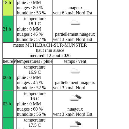
18 h
pluie : 0 MM
nuages : 80 %
nuageux
humidite : 53 %
vent 6 km/h Nord Est
temperature
18.1 C
21 h
pluie : 0 MM
nuages : 46 %
partiellement nuageux
humidite : 57 %
vent 3 km/h Nord Est
meteo MUHLBACH-SUR-MUNSTER
haut rhin alsace
mercredi 12 aout 2026
heure
P
temperatures / pluie
temps / vent
temperature
16.9 C
00 h
pluie : 0 MM
nuages : 45 %
partiellement nuageux
humidite : 52 %
vent 3 km/h Nord
temperature
16 C
03 h
pluie : 0 MM
nuages : 60 %
nuageux
humidite : 56 %
vent 3 km/h Nord Est
temperature
17.5 C