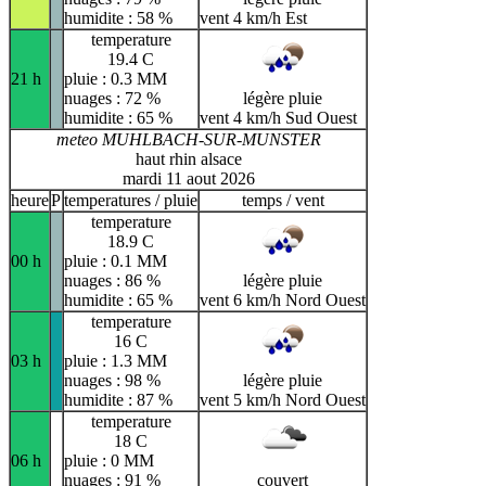
humidite : 58 %
vent 4 km/h Est
temperature
19.4 C
21 h
pluie : 0.3 MM
nuages : 72 %
légère pluie
humidite : 65 %
vent 4 km/h Sud Ouest
meteo MUHLBACH-SUR-MUNSTER
haut rhin alsace
mardi 11 aout 2026
heure
P
temperatures / pluie
temps / vent
temperature
18.9 C
00 h
pluie : 0.1 MM
nuages : 86 %
légère pluie
humidite : 65 %
vent 6 km/h Nord Ouest
temperature
16 C
03 h
pluie : 1.3 MM
nuages : 98 %
légère pluie
humidite : 87 %
vent 5 km/h Nord Ouest
temperature
18 C
06 h
pluie : 0 MM
nuages : 91 %
couvert