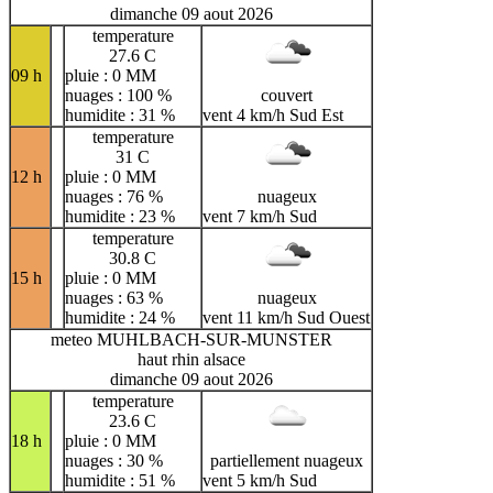
dimanche 09 aout 2026
temperature
27.6 C
09 h
pluie : 0 MM
nuages : 100 %
couvert
humidite : 31 %
vent 4 km/h Sud Est
temperature
31 C
12 h
pluie : 0 MM
nuages : 76 %
nuageux
humidite : 23 %
vent 7 km/h Sud
temperature
30.8 C
15 h
pluie : 0 MM
nuages : 63 %
nuageux
humidite : 24 %
vent 11 km/h Sud Ouest
meteo MUHLBACH-SUR-MUNSTER
haut rhin alsace
dimanche 09 aout 2026
temperature
23.6 C
18 h
pluie : 0 MM
nuages : 30 %
partiellement nuageux
humidite : 51 %
vent 5 km/h Sud