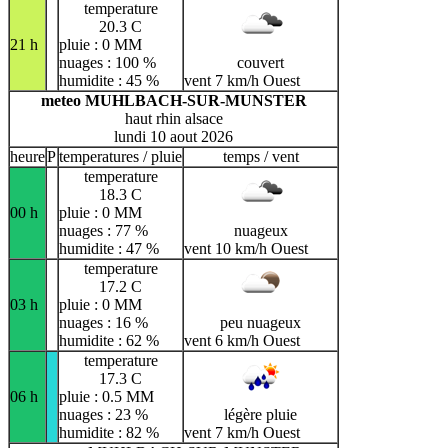
temperature
20.3 C
21 h
pluie : 0 MM
nuages : 100 %
couvert
humidite : 45 %
vent 7 km/h Ouest
meteo MUHLBACH-SUR-MUNSTER
haut rhin alsace
lundi 10 aout 2026
heure
P
temperatures / pluie
temps / vent
temperature
18.3 C
00 h
pluie : 0 MM
nuages : 77 %
nuageux
humidite : 47 %
vent 10 km/h Ouest
temperature
17.2 C
03 h
pluie : 0 MM
nuages : 16 %
peu nuageux
humidite : 62 %
vent 6 km/h Ouest
temperature
17.3 C
06 h
pluie : 0.5 MM
nuages : 23 %
légère pluie
humidite : 82 %
vent 7 km/h Ouest