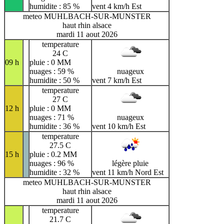
humidite : 85 %
vent 4 km/h Est
meteo MUHLBACH-SUR-MUNSTER
haut rhin alsace
mardi 11 aout 2026
temperature
24 C
09 h
pluie : 0 MM
nuages : 59 %
nuageux
humidite : 50 %
vent 7 km/h Est
temperature
27 C
12 h
pluie : 0 MM
nuages : 71 %
nuageux
humidite : 36 %
vent 10 km/h Est
temperature
27.5 C
15 h
pluie : 0.2 MM
nuages : 96 %
légère pluie
humidite : 32 %
vent 11 km/h Nord Est
meteo MUHLBACH-SUR-MUNSTER
haut rhin alsace
mardi 11 aout 2026
temperature
21.7 C