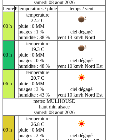
samedi 08 aout 2026
heure
P
temperatures / pluie
temps / vent
temperature
22.2 C
00 h
pluie : 0 MM
nuages : 1 %
ciel dégagé
humidite : 38 %
vent 13 km/h Nord
temperature
19.3 C
03 h
pluie : 0 MM
nuages : 0 %
ciel dégagé
humidite : 48 %
vent 10 km/h Nord Est
temperature
20.7 C
06 h
pluie : 0 MM
nuages : 3 %
ciel dégagé
humidite : 43 %
vent 10 km/h Nord Est
meteo MULHOUSE
haut rhin alsace
samedi 08 aout 2026
temperature
26.8 C
09 h
pluie : 0 MM
nuages : 2 %
ciel dégagé