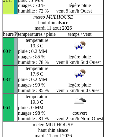
nuages : 70 %
légère pluie
humidite : 72 %
vent 5 km/h Ouest
meteo MULHOUSE
haut rhin alsace
mardi 11 aout 2026
heure
P
temperatures / pluie
temps / vent
temperature
19.3 C
00 h
pluie : 0.2 MM
nuages : 85 %
légère pluie
humidite : 78 %
vent 8 km/h Sud Ouest
temperature
17.6 C
03 h
pluie : 0.2 MM
nuages : 99 %
légère pluie
humidite : 85 %
vent 5 km/h Sud Ouest
temperature
19.3 C
06 h
pluie : 0 MM
nuages : 98 %
couvert
humidite : 81 %
vent 2 km/h Nord Ouest
meteo MULHOUSE
haut rhin alsace
mardi 11 aout 2026