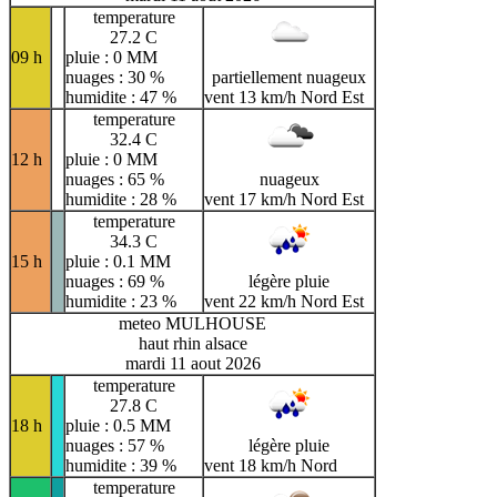
temperature
27.2 C
09 h
pluie : 0 MM
nuages : 30 %
partiellement nuageux
humidite : 47 %
vent 13 km/h Nord Est
temperature
32.4 C
12 h
pluie : 0 MM
nuages : 65 %
nuageux
humidite : 28 %
vent 17 km/h Nord Est
temperature
34.3 C
15 h
pluie : 0.1 MM
nuages : 69 %
légère pluie
humidite : 23 %
vent 22 km/h Nord Est
meteo MULHOUSE
haut rhin alsace
mardi 11 aout 2026
temperature
27.8 C
18 h
pluie : 0.5 MM
nuages : 57 %
légère pluie
humidite : 39 %
vent 18 km/h Nord
temperature