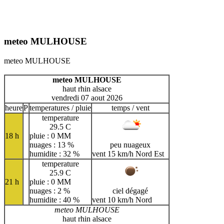
meteo MULHOUSE
meteo MULHOUSE
meteo MULHOUSE
haut rhin alsace
vendredi 07 aout 2026
heure
P
temperatures / pluie
temps / vent
temperature
29.5 C
18 h
pluie : 0 MM
nuages : 13 %
peu nuageux
humidite : 32 %
vent 15 km/h Nord Est
temperature
25.9 C
21 h
pluie : 0 MM
nuages : 2 %
ciel dégagé
humidite : 40 %
vent 10 km/h Nord
meteo MULHOUSE
haut rhin alsace