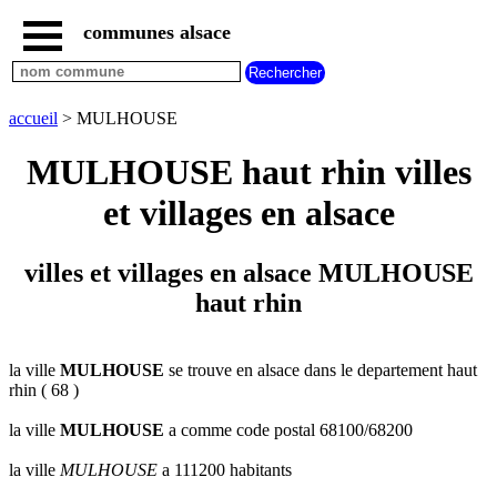
communes alsace
accueil
villes
bas
rhin
accueil
> MULHOUSE
commencant
par
MULHOUSE haut rhin villes
A
B
C
D
E
F
G
et villages en alsace
H
I
J
K
L
M
N
O
P
Q
R
S
T
U
villes et villages en alsace MULHOUSE
V
W
X
Y
Z
haut rhin
villes
haut
rhin
commencant
par
la ville
MULHOUSE
se trouve en alsace dans le departement haut
rhin ( 68 )
A
B
C
D
E
F
G
H
I
J
K
L
M
N
la ville
MULHOUSE
a comme code postal 68100/68200
O
P
Q
R
S
T
U
la ville
MULHOUSE
a 111200 habitants
V
W
X
Y
Z