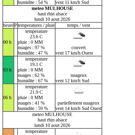
humidite : 54 %
vent 11 km/h Sud
meteo MULHOUSE
haut rhin alsace
lundi 10 aout 2026
heure
P
temperatures / pluie
temps / vent
temperature
23.6 C
00 h
pluie : 0 MM
nuages : 97 %
couvert
humidite : 47 %
vent 17 km/h Ouest
temperature
19.1 C
03 h
pluie : 0 MM
nuages : 62 %
nuageux
humidite : 67 %
vent 12 km/h Sud
temperature
21.9 C
06 h
pluie : 0 MM
nuages : 41 %
partiellement nuageux
humidite : 59 %
vent 14 km/h Sud Ouest
meteo MULHOUSE
haut rhin alsace
lundi 10 aout 2026
temperature