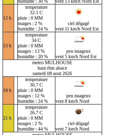
humidite : 30 %
vent 13 km/h Nord Est
temperature
32.1 C
12 h
pluie : 0 MM
nuages : 2 %
ciel dégagé
humidite : 24 %
vent 11 km/h Nord Est
temperature
34 C
15 h
pluie : 0 MM
nuages : 13 %
peu nuageux
humidite : 20 %
vent 5 km/h Nord Est
meteo MULHOUSE
haut rhin alsace
samedi 08 aout 2026
temperature
30.7 C
18 h
pluie : 0 MM
nuages : 12 %
peu nuageux
humidite : 24 %
vent 8 km/h Nord
temperature
26.7 C
21 h
pluie : 0 MM
nuages : 2 %
ciel dégagé
humidite : 44 %
vent 7 km/h Nord
meteo MULHOUSE