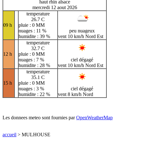
haut rhin alsace
mercredi 12 aout 2026
temperature
26.7 C
09 h
pluie : 0 MM
nuages : 11 %
peu nuageux
humidite : 39 %
vent 10 km/h Nord Est
temperature
32.7 C
12 h
pluie : 0 MM
nuages : 7 %
ciel dégagé
humidite : 28 %
vent 10 km/h Nord Est
temperature
35.1 C
15 h
pluie : 0 MM
nuages : 3 %
ciel dégagé
humidite : 22 %
vent 8 km/h Nord
Les donnees meteo sont fournies par
OpenWeatherMap
accueil
> MULHOUSE