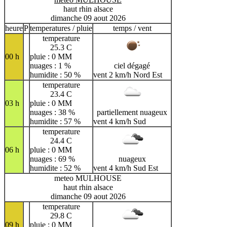
haut rhin alsace
dimanche 09 aout 2026
heure
P
temperatures / pluie
temps / vent
temperature
25.3 C
00 h
pluie : 0 MM
nuages : 1 %
ciel dégagé
humidite : 50 %
vent 2 km/h Nord Est
temperature
23.4 C
03 h
pluie : 0 MM
nuages : 38 %
partiellement nuageux
humidite : 57 %
vent 4 km/h Sud
temperature
24.4 C
06 h
pluie : 0 MM
nuages : 69 %
nuageux
humidite : 52 %
vent 4 km/h Sud Est
meteo MULHOUSE
haut rhin alsace
dimanche 09 aout 2026
temperature
29.8 C
09 h
pluie : 0 MM