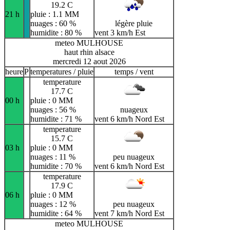
19.2 C
21 h
pluie : 1.1 MM
nuages : 60 %
légère pluie
humidite : 80 %
vent 3 km/h Est
meteo MULHOUSE
haut rhin alsace
mercredi 12 aout 2026
heure
P
temperatures / pluie
temps / vent
temperature
17.7 C
00 h
pluie : 0 MM
nuages : 56 %
nuageux
humidite : 71 %
vent 6 km/h Nord Est
temperature
15.7 C
03 h
pluie : 0 MM
nuages : 11 %
peu nuageux
humidite : 70 %
vent 6 km/h Nord Est
temperature
17.9 C
06 h
pluie : 0 MM
nuages : 12 %
peu nuageux
humidite : 64 %
vent 7 km/h Nord Est
meteo MULHOUSE