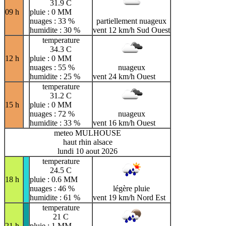
31.9 C
09 h
pluie : 0 MM
nuages : 33 %
partiellement nuageux
humidite : 30 %
vent 12 km/h Sud Ouest
temperature
34.3 C
12 h
pluie : 0 MM
nuages : 55 %
nuageux
humidite : 25 %
vent 24 km/h Ouest
temperature
31.2 C
15 h
pluie : 0 MM
nuages : 72 %
nuageux
humidite : 33 %
vent 16 km/h Ouest
meteo MULHOUSE
haut rhin alsace
lundi 10 aout 2026
temperature
24.5 C
18 h
pluie : 0.6 MM
nuages : 46 %
légère pluie
humidite : 61 %
vent 19 km/h Nord Est
temperature
21 C
21 h
pluie : 1 MM