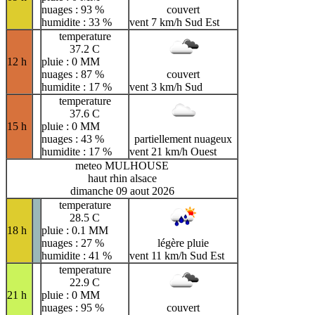
nuages : 93 %
couvert
humidite : 33 %
vent 7 km/h Sud Est
temperature
37.2 C
12 h
pluie : 0 MM
nuages : 87 %
couvert
humidite : 17 %
vent 3 km/h Sud
temperature
37.6 C
15 h
pluie : 0 MM
nuages : 43 %
partiellement nuageux
humidite : 17 %
vent 21 km/h Ouest
meteo MULHOUSE
haut rhin alsace
dimanche 09 aout 2026
temperature
28.5 C
18 h
pluie : 0.1 MM
nuages : 27 %
légère pluie
humidite : 41 %
vent 11 km/h Sud Est
temperature
22.9 C
21 h
pluie : 0 MM
nuages : 95 %
couvert