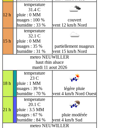
temperature
31.4 C
12 h
pluie : 0 MM
nuages : 100 %
couvert
humidite : 33 %
vent 12 km/h Nord
temperature
32.1 C
15 h
pluie : 0 MM
nuages : 35 %
partiellement nuageux
humidite : 31 %
vent 15 km/h Nord
meteo NEUWILLER
haut rhin alsace
mardi 11 aout 2026
temperature
23 C
18 h
pluie : 1 MM
nuages : 39 %
légère pluie
humidite : 70 %
vent 4 km/h Nord Ouest
temperature
20.1 C
21 h
pluie : 3.5 MM
nuages : 67 %
pluie modérée
humidite : 84 %
vent 4 km/h Sud
meteo NEUWILLER