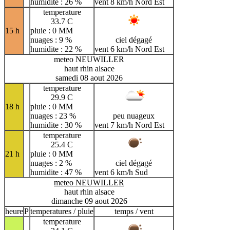
humidite : 26 %
vent 8 km/h Nord Est
temperature
33.7 C
15 h
pluie : 0 MM
nuages : 9 %
ciel dégagé
humidite : 22 %
vent 6 km/h Nord Est
meteo NEUWILLER
haut rhin alsace
samedi 08 aout 2026
temperature
29.9 C
18 h
pluie : 0 MM
nuages : 23 %
peu nuageux
humidite : 30 %
vent 7 km/h Nord Est
temperature
25.4 C
21 h
pluie : 0 MM
nuages : 2 %
ciel dégagé
humidite : 47 %
vent 6 km/h Sud
meteo NEUWILLER
haut rhin alsace
dimanche 09 aout 2026
heure
P
temperatures / pluie
temps / vent
temperature