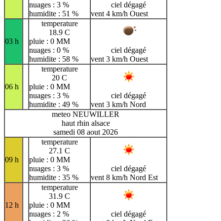
nuages : 3 %
ciel dégagé
humidite : 51 %
vent 4 km/h Ouest
temperature
18.9 C
03 h
pluie : 0 MM
nuages : 0 %
ciel dégagé
humidite : 58 %
vent 3 km/h Ouest
temperature
20 C
06 h
pluie : 0 MM
nuages : 3 %
ciel dégagé
humidite : 49 %
vent 3 km/h Nord
meteo NEUWILLER
haut rhin alsace
samedi 08 aout 2026
temperature
27.1 C
09 h
pluie : 0 MM
nuages : 3 %
ciel dégagé
humidite : 35 %
vent 8 km/h Nord Est
temperature
31.9 C
12 h
pluie : 0 MM
nuages : 2 %
ciel dégagé