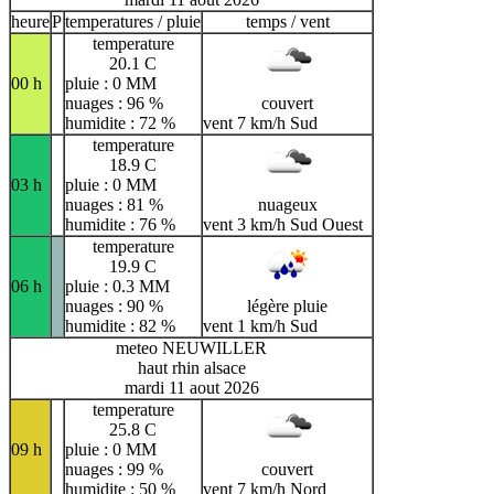
heure
P
temperatures / pluie
temps / vent
temperature
20.1 C
00 h
pluie : 0 MM
nuages : 96 %
couvert
humidite : 72 %
vent 7 km/h Sud
temperature
18.9 C
03 h
pluie : 0 MM
nuages : 81 %
nuageux
humidite : 76 %
vent 3 km/h Sud Ouest
temperature
19.9 C
06 h
pluie : 0.3 MM
nuages : 90 %
légère pluie
humidite : 82 %
vent 1 km/h Sud
meteo NEUWILLER
haut rhin alsace
mardi 11 aout 2026
temperature
25.8 C
09 h
pluie : 0 MM
nuages : 99 %
couvert
humidite : 50 %
vent 7 km/h Nord