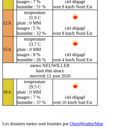
nuages : 7 %
ciel dégagé
humidite : 51 %
vent 8 km/h Nord Est
temperature
31.9 C
12 h
pluie : 0 MM
nuages : 5 %
ciel dégagé
humidite : 32 %
vent 8 km/h Nord Est
temperature
33.7 C
15 h
pluie : 0 MM
nuages : 8 %
ciel dégagé
humidite : 26 %
vent 4 km/h Nord Est
meteo NEUWILLER
haut rhin alsace
mercredi 12 aout 2026
temperature
29.5 C
18 h
pluie : 0 MM
nuages : 7 %
ciel dégagé
humidite : 37 %
vent 10 km/h Sud Est
Les donnees meteo sont fournies par
OpenWeatherMap