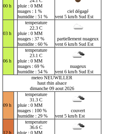
24.1 C
00 h
pluie : 0 MM
nuages : 1 %
ciel dégagé
humidite : 51 %
vent 5 km/h Sud Est
temperature
22.3 C
03 h
pluie : 0 MM
nuages : 37 %
partiellement nuageux
humidite : 60 %
vent 6 km/h Sud Est
temperature
23.1 C
06 h
pluie : 0 MM
nuages : 69 %
nuageux
humidite : 54 %
vent 6 km/h Sud Est
meteo NEUWILLER
haut rhin alsace
dimanche 09 aout 2026
temperature
31.3 C
09 h
pluie : 0 MM
nuages : 100 %
couvert
humidite : 29 %
vent 5 km/h Est
temperature
36.6 C
12 h
pluie : 0 MM