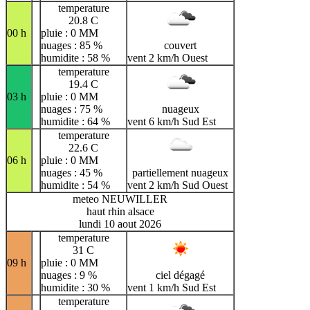
temperature
20.8 C
00 h
pluie : 0 MM
nuages : 85 %
couvert
humidite : 58 %
vent 2 km/h Ouest
temperature
19.4 C
03 h
pluie : 0 MM
nuages : 75 %
nuageux
humidite : 64 %
vent 6 km/h Sud Est
temperature
22.6 C
06 h
pluie : 0 MM
nuages : 45 %
partiellement nuageux
humidite : 54 %
vent 2 km/h Sud Ouest
meteo NEUWILLER
haut rhin alsace
lundi 10 aout 2026
temperature
31 C
09 h
pluie : 0 MM
nuages : 9 %
ciel dégagé
humidite : 30 %
vent 1 km/h Sud Est
temperature