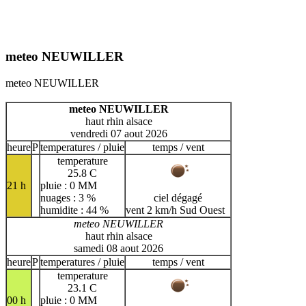
meteo NEUWILLER
meteo NEUWILLER
meteo NEUWILLER
haut rhin alsace
vendredi 07 aout 2026
heure
P
temperatures / pluie
temps / vent
temperature
25.8 C
21 h
pluie : 0 MM
nuages : 3 %
ciel dégagé
humidite : 44 %
vent 2 km/h Sud Ouest
meteo NEUWILLER
haut rhin alsace
samedi 08 aout 2026
heure
P
temperatures / pluie
temps / vent
temperature
23.1 C
00 h
pluie : 0 MM