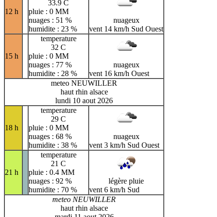
33.9 C
12 h
pluie : 0 MM
nuages : 51 %
nuageux
humidite : 23 %
vent 14 km/h Sud Ouest
temperature
32 C
15 h
pluie : 0 MM
nuages : 77 %
nuageux
humidite : 28 %
vent 16 km/h Ouest
meteo NEUWILLER
haut rhin alsace
lundi 10 aout 2026
temperature
29 C
18 h
pluie : 0 MM
nuages : 68 %
nuageux
humidite : 38 %
vent 3 km/h Sud Ouest
temperature
21 C
21 h
pluie : 0.4 MM
nuages : 92 %
légère pluie
humidite : 70 %
vent 6 km/h Sud
meteo NEUWILLER
haut rhin alsace
mardi 11 aout 2026