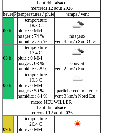
haut rhin alsace
mercredi 12 aout 2026
heure
P
temperatures / pluie
temps / vent
temperature
18.8 C
00 h
pluie : 0 MM
nuages : 74 %
nuageux
humidite : 85 %
vent 3 km/h Sud Ouest
temperature
17.4 C
03 h
pluie : 0 MM
nuages : 93 %
couvert
humidite : 88 %
vent 2 km/h Sud
temperature
19.3 C
06 h
pluie : 0 MM
nuages : 50 %
partiellement nuageux
humidite : 84 %
vent 3 km/h Nord Est
meteo NEUWILLER
haut rhin alsace
mercredi 12 aout 2026
temperature
26.4 C
09 h
pluie : 0 MM