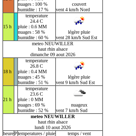
nuages : 100 %
couvert
humidite : 17 %
vent 4 km/h Nord
temperature
24.4 C
15 h
pluie : 0.6 MM
nuages : 58 %
légère pluie
humidite : 60 %
vent 28 km/h Sud Est
meteo NEUWILLER
haut rhin alsace
dimanche 09 aout 2026
temperature
26.8 C
18 h
pluie : 0.4 MM
nuages : 45 %
légère pluie
humidite : 51 %
vent 9 km/h Sud Est
temperature
23.6 C
21 h
pluie : 0 MM
nuages : 69 %
nuageux
humidite : 52 %
vent 7 km/h Sud
meteo NEUWILLER
haut rhin alsace
lundi 10 aout 2026
heure
P
temperatures / pluie
temps / vent