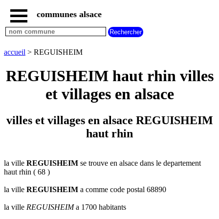
communes alsace
accueil
villes
bas
rhin
accueil
> REGUISHEIM
commencant
par
REGUISHEIM haut rhin villes
A
B
C
D
E
F
G
et villages en alsace
H
I
J
K
L
M
N
O
P
Q
R
S
T
U
villes et villages en alsace REGUISHEIM
V
W
X
Y
Z
haut rhin
villes
haut
rhin
commencant
par
la ville
REGUISHEIM
se trouve en alsace dans le departement
haut rhin ( 68 )
A
B
C
D
E
F
G
H
I
J
K
L
M
N
la ville
REGUISHEIM
a comme code postal 68890
O
P
Q
R
S
T
U
la ville
REGUISHEIM
a 1700 habitants
V
W
X
Y
Z