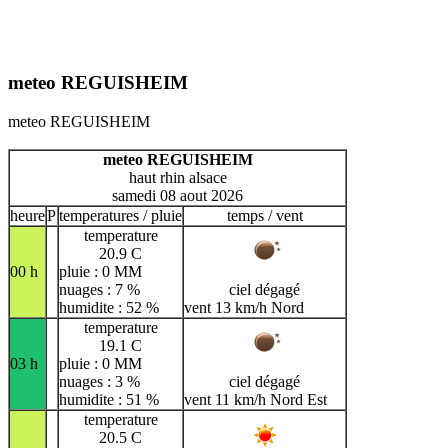
meteo REGUISHEIM
meteo REGUISHEIM
meteo REGUISHEIM
haut rhin alsace
samedi 08 aout 2026
heure
P
temperatures / pluie
temps / vent
temperature
20.9 C
00 h
pluie : 0 MM
nuages : 7 %
ciel dégagé
humidite : 52 %
vent 13 km/h Nord
temperature
19.1 C
03 h
pluie : 0 MM
nuages : 3 %
ciel dégagé
humidite : 51 %
vent 11 km/h Nord Est
temperature
20.5 C