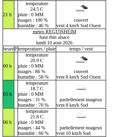
temperature
24.5 C
21 h
pluie : 0 MM
nuages : 100 %
couvert
humidite : 46 %
vent 4 km/h Sud Ouest
meteo REGUISHEIM
haut rhin alsace
lundi 10 aout 2026
heure
P
temperatures / pluie
temps / vent
temperature
20.9 C
00 h
pluie : 0 MM
nuages : 86 %
couvert
humidite : 58 %
vent 8 km/h Sud Ouest
temperature
18.7 C
03 h
pluie : 0 MM
nuages : 31 %
partiellement nuageux
humidite : 70 %
vent 8 km/h Sud
temperature
21.8 C
06 h
pluie : 0 MM
nuages : 44 %
partiellement nuageux
humidite : 60 %
vent 10 km/h Sud