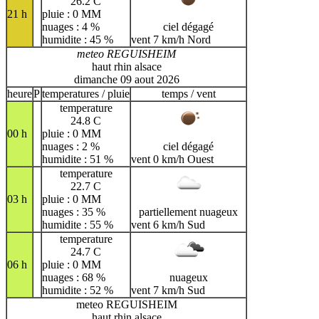
26.2 C
21 h
pluie : 0 MM
nuages : 4 %
ciel dégagé
humidite : 45 %
vent 7 km/h Nord
meteo REGUISHEIM
haut rhin alsace
dimanche 09 aout 2026
heure
P
temperatures / pluie
temps / vent
temperature
24.8 C
00 h
pluie : 0 MM
nuages : 2 %
ciel dégagé
humidite : 51 %
vent 0 km/h Ouest
temperature
22.7 C
03 h
pluie : 0 MM
nuages : 35 %
partiellement nuageux
humidite : 55 %
vent 6 km/h Sud
temperature
24.7 C
06 h
pluie : 0 MM
nuages : 68 %
nuageux
humidite : 52 %
vent 7 km/h Sud
meteo REGUISHEIM
haut rhin alsace