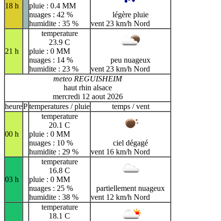
18 h
pluie : 0.4 MM
nuages : 42 %
légère pluie
humidite : 35 %
vent 23 km/h Nord
temperature
23.9 C
21 h
pluie : 0 MM
nuages : 14 %
peu nuageux
humidite : 23 %
vent 23 km/h Nord
meteo REGUISHEIM
haut rhin alsace
mercredi 12 aout 2026
heure
P
temperatures / pluie
temps / vent
temperature
20.1 C
00 h
pluie : 0 MM
nuages : 10 %
ciel dégagé
humidite : 29 %
vent 16 km/h Nord
temperature
16.8 C
03 h
pluie : 0 MM
nuages : 25 %
partiellement nuageux
humidite : 38 %
vent 12 km/h Nord
temperature
18.1 C