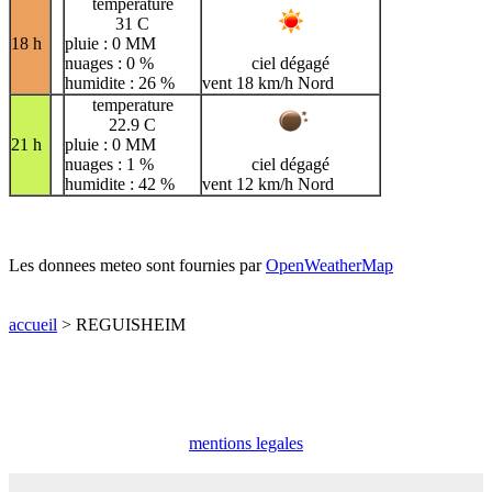
temperature
31 C
18 h
pluie : 0 MM
nuages : 0 %
ciel dégagé
humidite : 26 %
vent 18 km/h Nord
temperature
22.9 C
21 h
pluie : 0 MM
nuages : 1 %
ciel dégagé
humidite : 42 %
vent 12 km/h Nord
Les donnees meteo sont fournies par
OpenWeatherMap
accueil
> REGUISHEIM
mentions legales