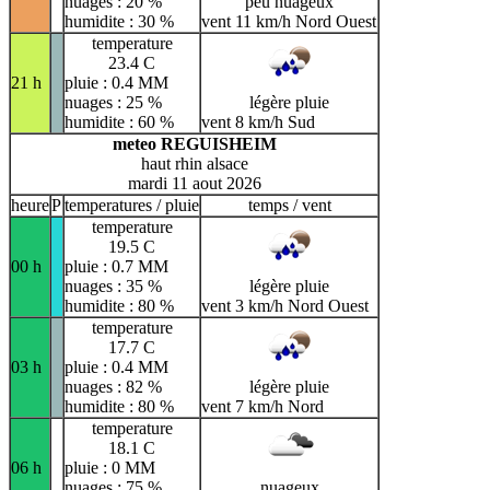
nuages : 20 %
peu nuageux
humidite : 30 %
vent 11 km/h Nord Ouest
temperature
23.4 C
21 h
pluie : 0.4 MM
nuages : 25 %
légère pluie
humidite : 60 %
vent 8 km/h Sud
meteo REGUISHEIM
haut rhin alsace
mardi 11 aout 2026
heure
P
temperatures / pluie
temps / vent
temperature
19.5 C
00 h
pluie : 0.7 MM
nuages : 35 %
légère pluie
humidite : 80 %
vent 3 km/h Nord Ouest
temperature
17.7 C
03 h
pluie : 0.4 MM
nuages : 82 %
légère pluie
humidite : 80 %
vent 7 km/h Nord
temperature
18.1 C
06 h
pluie : 0 MM
nuages : 75 %
nuageux