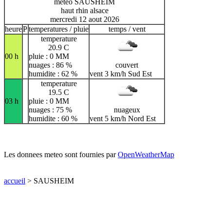
meteo SAUSHEIM
haut rhin alsace
mercredi 12 aout 2026
heure
P
temperatures / pluie
temps / vent
temperature
20.9 C
00 h
pluie : 0 MM
nuages : 86 %
couvert
humidite : 62 %
vent 3 km/h Sud Est
temperature
19.5 C
03 h
pluie : 0 MM
nuages : 75 %
nuageux
humidite : 60 %
vent 5 km/h Nord Est
Les donnees meteo sont fournies par
OpenWeatherMap
accueil
> SAUSHEIM