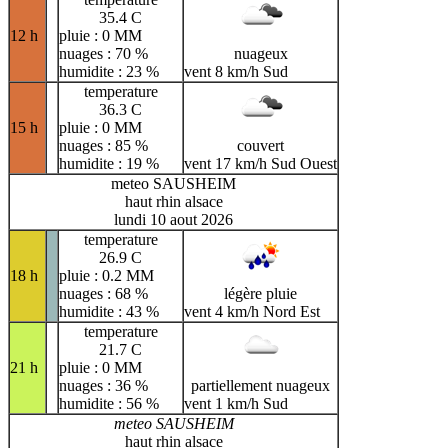
35.4 C
12 h
pluie : 0 MM
nuages : 70 %
nuageux
humidite : 23 %
vent 8 km/h Sud
temperature
36.3 C
15 h
pluie : 0 MM
nuages : 85 %
couvert
humidite : 19 %
vent 17 km/h Sud Ouest
meteo SAUSHEIM
haut rhin alsace
lundi 10 aout 2026
temperature
26.9 C
18 h
pluie : 0.2 MM
nuages : 68 %
légère pluie
humidite : 43 %
vent 4 km/h Nord Est
temperature
21.7 C
21 h
pluie : 0 MM
nuages : 36 %
partiellement nuageux
humidite : 56 %
vent 1 km/h Sud
meteo SAUSHEIM
haut rhin alsace