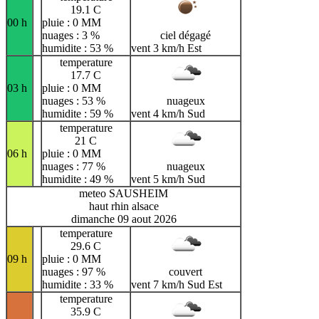
19.1 C
00 h
pluie : 0 MM
nuages : 3 %
ciel dégagé
humidite : 53 %
vent 3 km/h Est
temperature
17.7 C
03 h
pluie : 0 MM
nuages : 53 %
nuageux
humidite : 59 %
vent 4 km/h Sud
temperature
21 C
06 h
pluie : 0 MM
nuages : 77 %
nuageux
humidite : 49 %
vent 5 km/h Sud
meteo SAUSHEIM
haut rhin alsace
dimanche 09 aout 2026
temperature
29.6 C
09 h
pluie : 0 MM
nuages : 97 %
couvert
humidite : 33 %
vent 7 km/h Sud Est
temperature
35.9 C