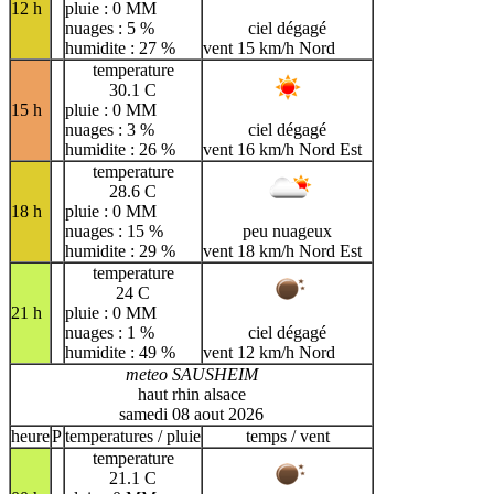
12 h
pluie : 0 MM
nuages : 5 %
ciel dégagé
humidite : 27 %
vent 15 km/h Nord
temperature
30.1 C
15 h
pluie : 0 MM
nuages : 3 %
ciel dégagé
humidite : 26 %
vent 16 km/h Nord Est
temperature
28.6 C
18 h
pluie : 0 MM
nuages : 15 %
peu nuageux
humidite : 29 %
vent 18 km/h Nord Est
temperature
24 C
21 h
pluie : 0 MM
nuages : 1 %
ciel dégagé
humidite : 49 %
vent 12 km/h Nord
meteo SAUSHEIM
haut rhin alsace
samedi 08 aout 2026
heure
P
temperatures / pluie
temps / vent
temperature
21.1 C