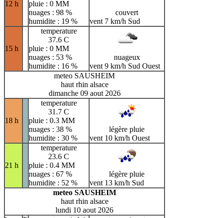
12 h
pluie : 0 MM
nuages : 98 %
couvert
humidite : 19 %
vent 7 km/h Sud
temperature
37.6 C
15 h
pluie : 0 MM
nuages : 53 %
nuageux
humidite : 16 %
vent 9 km/h Sud Ouest
meteo SAUSHEIM
haut rhin alsace
dimanche 09 aout 2026
temperature
31.7 C
18 h
pluie : 0.3 MM
nuages : 38 %
légère pluie
humidite : 30 %
vent 10 km/h Ouest
temperature
23.6 C
21 h
pluie : 0.4 MM
nuages : 67 %
légère pluie
humidite : 52 %
vent 13 km/h Sud
meteo SAUSHEIM
haut rhin alsace
lundi 10 aout 2026