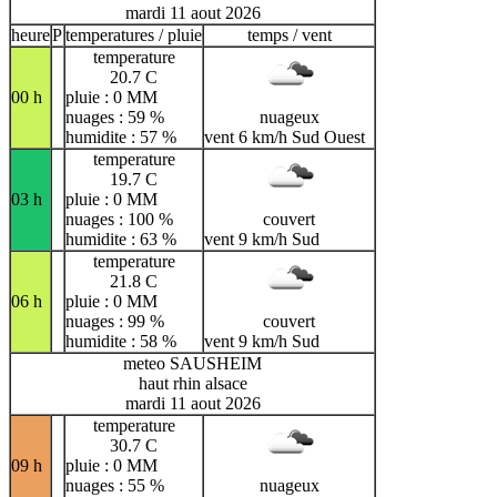
mardi 11 aout 2026
heure
P
temperatures / pluie
temps / vent
temperature
20.7 C
00 h
pluie : 0 MM
nuages : 59 %
nuageux
humidite : 57 %
vent 6 km/h Sud Ouest
temperature
19.7 C
03 h
pluie : 0 MM
nuages : 100 %
couvert
humidite : 63 %
vent 9 km/h Sud
temperature
21.8 C
06 h
pluie : 0 MM
nuages : 99 %
couvert
humidite : 58 %
vent 9 km/h Sud
meteo SAUSHEIM
haut rhin alsace
mardi 11 aout 2026
temperature
30.7 C
09 h
pluie : 0 MM
nuages : 55 %
nuageux