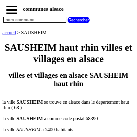
communes alsace
accueil
villes
bas
rhin
accueil
> SAUSHEIM
commencant
par
SAUSHEIM haut rhin villes et
A
B
C
D
E
F
G
villages en alsace
H
I
J
K
L
M
N
O
P
Q
R
S
T
U
villes et villages en alsace SAUSHEIM
V
W
X
Y
Z
haut rhin
villes
haut
rhin
commencant
par
la ville
SAUSHEIM
se trouve en alsace dans le departement haut
rhin ( 68 )
A
B
C
D
E
F
G
H
I
J
K
L
M
N
la ville
SAUSHEIM
a comme code postal 68390
O
P
Q
R
S
T
U
la ville
SAUSHEIM
a 5400 habitants
V
W
X
Y
Z