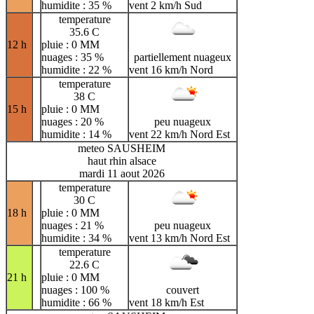
humidite : 35 %
vent 2 km/h Sud
temperature
35.6 C
12 h
pluie : 0 MM
nuages : 35 %
partiellement nuageux
humidite : 22 %
vent 16 km/h Nord
temperature
38 C
15 h
pluie : 0 MM
nuages : 20 %
peu nuageux
humidite : 14 %
vent 22 km/h Nord Est
meteo SAUSHEIM
haut rhin alsace
mardi 11 aout 2026
temperature
30 C
18 h
pluie : 0 MM
nuages : 21 %
peu nuageux
humidite : 34 %
vent 13 km/h Nord Est
temperature
22.6 C
21 h
pluie : 0 MM
nuages : 100 %
couvert
humidite : 66 %
vent 18 km/h Est