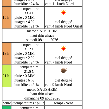
humidite : 24 %
vent 11 km/h Nord
temperature
33.4 C
15 h
pluie : 0 MM
nuages : 4 %
ciel dégagé
humidite : 21 %
vent 4 km/h Nord Ouest
meteo SAUSHEIM
haut rhin alsace
samedi 08 aout 2026
temperature
31.2 C
18 h
pluie : 0 MM
nuages : 2 %
ciel dégagé
humidite : 24 %
vent 7 km/h Nord
temperature
21.6 C
21 h
pluie : 0 MM
nuages : 6 %
ciel dégagé
humidite : 45 %
vent 9 km/h Nord
meteo SAUSHEIM
haut rhin alsace
dimanche 09 aout 2026
heure
P
temperatures / pluie
temps / vent
temperature