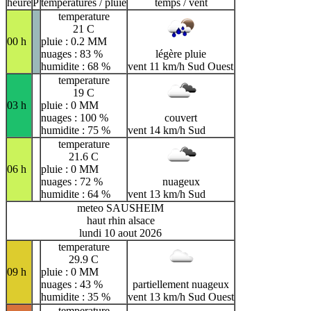
heure
P
temperatures / pluie
temps / vent
temperature
21 C
00 h
pluie : 0.2 MM
nuages : 83 %
légère pluie
humidite : 68 %
vent 11 km/h Sud Ouest
temperature
19 C
03 h
pluie : 0 MM
nuages : 100 %
couvert
humidite : 75 %
vent 14 km/h Sud
temperature
21.6 C
06 h
pluie : 0 MM
nuages : 72 %
nuageux
humidite : 64 %
vent 13 km/h Sud
meteo SAUSHEIM
haut rhin alsace
lundi 10 aout 2026
temperature
29.9 C
09 h
pluie : 0 MM
nuages : 43 %
partiellement nuageux
humidite : 35 %
vent 13 km/h Sud Ouest
temperature