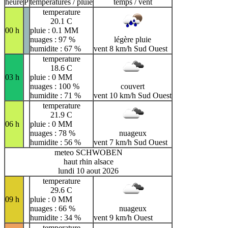
heure
P
temperatures / pluie
temps / vent
temperature
20.1 C
00 h
pluie : 0.1 MM
nuages : 97 %
légère pluie
humidite : 67 %
vent 8 km/h Sud Ouest
temperature
18.6 C
03 h
pluie : 0 MM
nuages : 100 %
couvert
humidite : 71 %
vent 10 km/h Sud Ouest
temperature
21.9 C
06 h
pluie : 0 MM
nuages : 78 %
nuageux
humidite : 56 %
vent 7 km/h Sud Ouest
meteo SCHWOBEN
haut rhin alsace
lundi 10 aout 2026
temperature
29.6 C
09 h
pluie : 0 MM
nuages : 66 %
nuageux
humidite : 34 %
vent 9 km/h Ouest
temperature