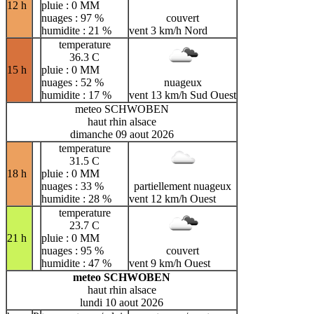
12 h
pluie : 0 MM
nuages : 97 %
couvert
humidite : 21 %
vent 3 km/h Nord
temperature
36.3 C
15 h
pluie : 0 MM
nuages : 52 %
nuageux
humidite : 17 %
vent 13 km/h Sud Ouest
meteo SCHWOBEN
haut rhin alsace
dimanche 09 aout 2026
temperature
31.5 C
18 h
pluie : 0 MM
nuages : 33 %
partiellement nuageux
humidite : 28 %
vent 12 km/h Ouest
temperature
23.7 C
21 h
pluie : 0 MM
nuages : 95 %
couvert
humidite : 47 %
vent 9 km/h Ouest
meteo SCHWOBEN
haut rhin alsace
lundi 10 aout 2026