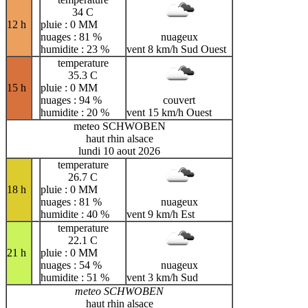
34 C
12 h
pluie : 0 MM
nuages : 81 %
nuageux
humidite : 23 %
vent 8 km/h Sud Ouest
temperature
35.3 C
15 h
pluie : 0 MM
nuages : 94 %
couvert
humidite : 20 %
vent 15 km/h Ouest
meteo SCHWOBEN
haut rhin alsace
lundi 10 aout 2026
temperature
26.7 C
18 h
pluie : 0 MM
nuages : 81 %
nuageux
humidite : 40 %
vent 9 km/h Est
temperature
22.1 C
21 h
pluie : 0 MM
nuages : 54 %
nuageux
humidite : 51 %
vent 3 km/h Sud
meteo SCHWOBEN
haut rhin alsace