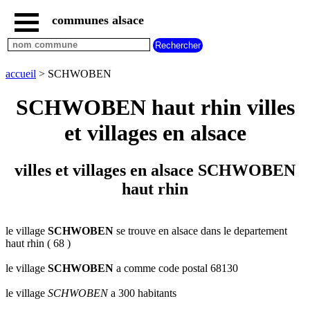
communes alsace
accueil
villes
bas
rhin
accueil
> SCHWOBEN
commencant
par
SCHWOBEN haut rhin villes
A
B
C
D
E
F
G
et villages en alsace
H
I
J
K
L
M
N
O
P
Q
R
S
T
U
villes et villages en alsace SCHWOBEN
V
W
X
Y
Z
haut rhin
villes
haut
rhin
commencant
par
le village
SCHWOBEN
se trouve en alsace dans le departement
haut rhin ( 68 )
A
B
C
D
E
F
G
H
I
J
K
L
M
N
le village
SCHWOBEN
a comme code postal 68130
O
P
Q
R
S
T
U
le village
SCHWOBEN
a 300 habitants
V
W
X
Y
Z