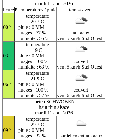
mardi 11 aout 2026
heure
P
temperatures / pluie
temps / vent
temperature
20.7 C
00 h
pluie : 0 MM
nuages : 77 %
nuageux
humidite : 55 %
vent 5 km/h Sud Ouest
temperature
19 C
03 h
pluie : 0 MM
nuages : 100 %
couvert
humidite : 63 %
vent 5 km/h Sud Ouest
temperature
21.9 C
06 h
pluie : 0 MM
nuages : 100 %
couvert
humidite : 57 %
vent 6 km/h Sud Ouest
meteo SCHWOBEN
haut rhin alsace
mardi 11 aout 2026
temperature
29.7 C
09 h
pluie : 0 MM
nuages : 32 %
partiellement nuageux