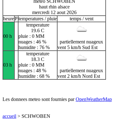
meteo SCHWOBEN
haut rhin alsace
mercredi 12 aout 2026
heure
P
temperatures / pluie
temps / vent
temperature
19.6 C
00 h
pluie : 0 MM
nuages : 46 %
partiellement nuageux
humidite : 76 %
vent 5 km/h Sud Est
temperature
18.3 C
03 h
pluie : 0 MM
nuages : 48 %
partiellement nuageux
humidite : 68 %
vent 2 km/h Nord Est
Les donnees meteo sont fournies par
OpenWeatherMap
accueil
> SCHWOBEN