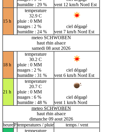
humidite : 29 %
vent 12 km/h Nord Est
temperature
32.9 C
15 h
pluie : 0 MM
nuages : 2 %
ciel dégagé
humidite : 24 %
vent 7 km/h Nord Est
meteo SCHWOBEN
haut rhin alsace
samedi 08 aout 2026
temperature
30.2 C
18 h
pluie : 0 MM
nuages : 2 %
ciel dégagé
humidite : 31 %
vent 6 km/h Nord Est
temperature
20.7 C
21 h
pluie : 0 MM
nuages : 6 %
ciel dégagé
humidite : 48 %
vent 1 km/h Nord
meteo SCHWOBEN
haut rhin alsace
dimanche 09 aout 2026
heure
P
temperatures / pluie
temps / vent
temperature