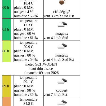
18.4 C
00 h
pluie : 0 MM
nuages : 4 %
ciel dégagé
humidite : 55 %
vent 3 km/h Sud Est
temperature
17.3 C
03 h
pluie : 0 MM
nuages : 60 %
nuageux
humidite : 61 %
vent 4 km/h Sud
temperature
20.9 C
06 h
pluie : 0 MM
nuages : 80 %
nuageux
humidite : 54 %
vent 4 km/h Sud Est
meteo SCHWOBEN
haut rhin alsace
dimanche 09 aout 2026
temperature
29.1 C
09 h
pluie : 0 MM
nuages : 98 %
couvert
humidite : 36 %
vent 7 km/h Est
temperature
34.8 C