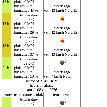
12 h
pluie : 0 MM
nuages : 8 %
ciel dégagé
humidite : 43 %
vent 13 km/h Nord Est
temperature
29.7 C
15 h
pluie : 0 MM
nuages : 0 %
ciel dégagé
humidite : 29 %
vent 12 km/h Nord Est
temperature
27.8 C
18 h
pluie : 0 MM
nuages : 9 %
ciel dégagé
humidite : 37 %
vent 13 km/h Nord Est
temperature
23.2 C
21 h
pluie : 0 MM
nuages : 0 %
ciel dégagé
humidite : 53 %
vent 4 km/h Nord
meteo SCHWOBEN
haut rhin alsace
samedi 08 aout 2026
heure
P
temperatures / pluie
temps / vent
temperature
20.6 C