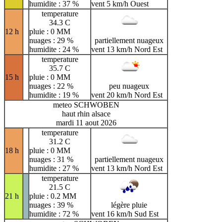
humidite : 37 %
vent 5 km/h Ouest
temperature
34.3 C
12 h
pluie : 0 MM
nuages : 29 %
partiellement nuageux
humidite : 24 %
vent 13 km/h Nord Est
temperature
35.7 C
15 h
pluie : 0 MM
nuages : 22 %
peu nuageux
humidite : 19 %
vent 20 km/h Nord Est
meteo SCHWOBEN
haut rhin alsace
mardi 11 aout 2026
temperature
31.2 C
18 h
pluie : 0 MM
nuages : 31 %
partiellement nuageux
humidite : 27 %
vent 13 km/h Nord Est
temperature
21.5 C
21 h
pluie : 0.2 MM
nuages : 39 %
légère pluie
humidite : 72 %
vent 16 km/h Sud Est