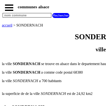
communes alsace
accueil
villes
bas
rhin
accueil
> SONDERNACH
commencant
par
SONDERNAC
A
B
C
D
E
F
G
H
I
J
K
L
M
N
vill
O
P
Q
R
S
T
U
V
W
X
Y
Z
la ville
SONDERNACH
se trouve en alsace dans le departement haut
villes
haut
rhin
la ville
SONDERNACH
a comme code postal 68380
commencant
par
la ville
SONDERNACH
a 700 habitants
A
B
C
D
E
F
G
H
I
J
K
L
M
N
la superficie de de la ville
SONDERNACH
est de 24,92 km2
O
P
Q
R
S
T
U
V
W
X
Y
Z