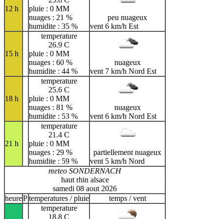
12 h
pluie : 0 MM
nuages : 21 %
peu nuageux
humidite : 35 %
vent 6 km/h Est
temperature
26.9 C
15 h
pluie : 0 MM
nuages : 60 %
nuageux
humidite : 44 %
vent 7 km/h Nord Est
temperature
25.6 C
18 h
pluie : 0 MM
nuages : 81 %
nuageux
humidite : 53 %
vent 6 km/h Nord Est
temperature
21.4 C
21 h
pluie : 0 MM
nuages : 29 %
partiellement nuageux
humidite : 59 %
vent 5 km/h Nord
meteo SONDERNACH
haut rhin alsace
samedi 08 aout 2026
heure
P
temperatures / pluie
temps / vent
temperature
18.8 C