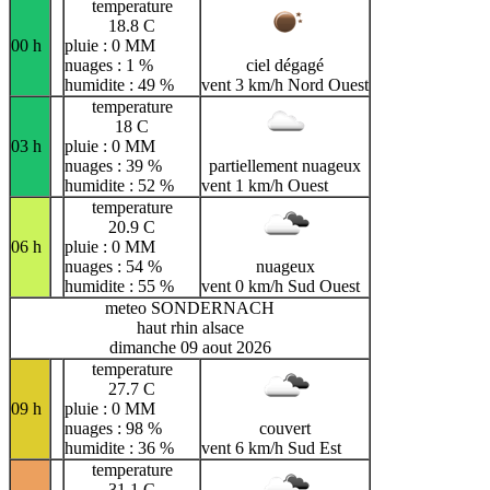
temperature
18.8 C
00 h
pluie : 0 MM
nuages : 1 %
ciel dégagé
humidite : 49 %
vent 3 km/h Nord Ouest
temperature
18 C
03 h
pluie : 0 MM
nuages : 39 %
partiellement nuageux
humidite : 52 %
vent 1 km/h Ouest
temperature
20.9 C
06 h
pluie : 0 MM
nuages : 54 %
nuageux
humidite : 55 %
vent 0 km/h Sud Ouest
meteo SONDERNACH
haut rhin alsace
dimanche 09 aout 2026
temperature
27.7 C
09 h
pluie : 0 MM
nuages : 98 %
couvert
humidite : 36 %
vent 6 km/h Sud Est
temperature
31.1 C