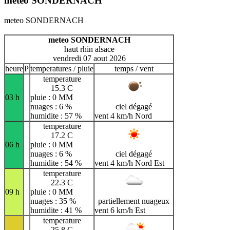
meteo SONDERNACH
meteo SONDERNACH
meteo SONDERNACH
haut rhin alsace
vendredi 07 aout 2026
heure
P
temperatures / pluie
temps / vent
temperature
15.3 C
03 h
pluie : 0 MM
nuages : 6 %
ciel dégagé
humidite : 57 %
vent 4 km/h Nord
temperature
17.2 C
06 h
pluie : 0 MM
nuages : 6 %
ciel dégagé
humidite : 54 %
vent 4 km/h Nord Est
temperature
22.3 C
09 h
pluie : 0 MM
nuages : 35 %
partiellement nuageux
humidite : 41 %
vent 6 km/h Est
temperature
25.8 C