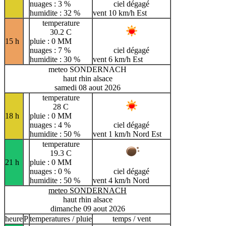
nuages : 3 %
ciel dégagé
humidite : 32 %
vent 10 km/h Est
temperature
30.2 C
15 h
pluie : 0 MM
nuages : 7 %
ciel dégagé
humidite : 30 %
vent 6 km/h Est
meteo SONDERNACH
haut rhin alsace
samedi 08 aout 2026
temperature
28 C
18 h
pluie : 0 MM
nuages : 4 %
ciel dégagé
humidite : 50 %
vent 1 km/h Nord Est
temperature
19.3 C
21 h
pluie : 0 MM
nuages : 0 %
ciel dégagé
humidite : 50 %
vent 4 km/h Nord
meteo SONDERNACH
haut rhin alsace
dimanche 09 aout 2026
heure
P
temperatures / pluie
temps / vent