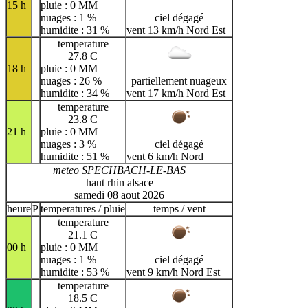
15 h
pluie : 0 MM
nuages : 1 %
ciel dégagé
humidite : 31 %
vent 13 km/h Nord Est
temperature
27.8 C
18 h
pluie : 0 MM
nuages : 26 %
partiellement nuageux
humidite : 34 %
vent 17 km/h Nord Est
temperature
23.8 C
21 h
pluie : 0 MM
nuages : 3 %
ciel dégagé
humidite : 51 %
vent 6 km/h Nord
meteo SPECHBACH-LE-BAS
haut rhin alsace
samedi 08 aout 2026
heure
P
temperatures / pluie
temps / vent
temperature
21.1 C
00 h
pluie : 0 MM
nuages : 1 %
ciel dégagé
humidite : 53 %
vent 9 km/h Nord Est
temperature
18.5 C