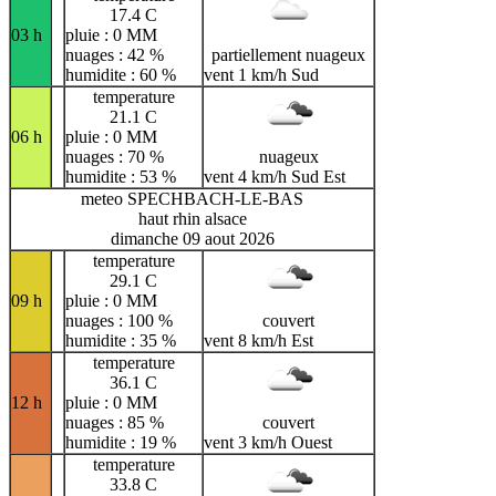
17.4 C
03 h
pluie : 0 MM
nuages : 42 %
partiellement nuageux
humidite : 60 %
vent 1 km/h Sud
temperature
21.1 C
06 h
pluie : 0 MM
nuages : 70 %
nuageux
humidite : 53 %
vent 4 km/h Sud Est
meteo SPECHBACH-LE-BAS
haut rhin alsace
dimanche 09 aout 2026
temperature
29.1 C
09 h
pluie : 0 MM
nuages : 100 %
couvert
humidite : 35 %
vent 8 km/h Est
temperature
36.1 C
12 h
pluie : 0 MM
nuages : 85 %
couvert
humidite : 19 %
vent 3 km/h Ouest
temperature
33.8 C