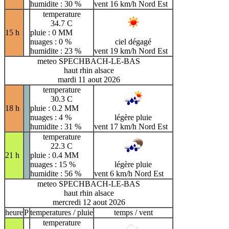
humidite : 30 %
vent 16 km/h Nord Est
temperature
34.7 C
15 h
pluie : 0 MM
nuages : 0 %
ciel dégagé
humidite : 23 %
vent 19 km/h Nord Est
meteo SPECHBACH-LE-BAS
haut rhin alsace
mardi 11 aout 2026
temperature
30.3 C
18 h
pluie : 0.2 MM
nuages : 4 %
légère pluie
humidite : 31 %
vent 17 km/h Nord Est
temperature
22.3 C
21 h
pluie : 0.4 MM
nuages : 15 %
légère pluie
humidite : 56 %
vent 6 km/h Nord Est
meteo SPECHBACH-LE-BAS
haut rhin alsace
mercredi 12 aout 2026
heure
P
temperatures / pluie
temps / vent
temperature