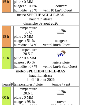
15 h
pluie : 0 MM
nuages : 100 %
couvert
humidite : 23 %
vent 10 km/h Ouest
meteo SPECHBACH-LE-BAS
haut rhin alsace
dimanche 09 aout 2026
temperature
30 C
18 h
pluie : 0 MM
nuages : 51 %
nuageux
humidite : 34 %
vent 9 km/h Ouest
temperature
20.5 C
21 h
pluie : 0.4 MM
nuages : 95 %
légère pluie
humidite : 67 %
vent 6 km/h Sud Ouest
meteo SPECHBACH-LE-BAS
haut rhin alsace
lundi 10 aout 2026
heure
P
temperatures / pluie
temps / vent
temperature
20.6 C
00 h
pluie : 0 MM
nuages : 98 %
couvert