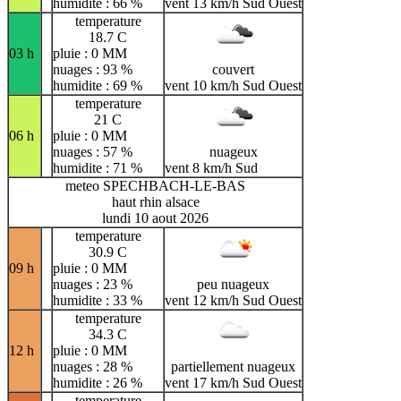
humidite : 66 %
vent 13 km/h Sud Ouest
temperature
18.7 C
03 h
pluie : 0 MM
nuages : 93 %
couvert
humidite : 69 %
vent 10 km/h Sud Ouest
temperature
21 C
06 h
pluie : 0 MM
nuages : 57 %
nuageux
humidite : 71 %
vent 8 km/h Sud
meteo SPECHBACH-LE-BAS
haut rhin alsace
lundi 10 aout 2026
temperature
30.9 C
09 h
pluie : 0 MM
nuages : 23 %
peu nuageux
humidite : 33 %
vent 12 km/h Sud Ouest
temperature
34.3 C
12 h
pluie : 0 MM
nuages : 28 %
partiellement nuageux
humidite : 26 %
vent 17 km/h Sud Ouest
temperature