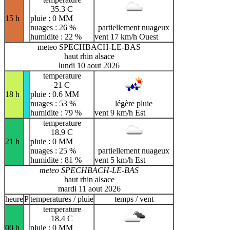
35.3 C
15 h
pluie : 0 MM
nuages : 26 %
partiellement nuageux
humidite : 22 %
vent 17 km/h Ouest
meteo SPECHBACH-LE-BAS
haut rhin alsace
lundi 10 aout 2026
temperature
21 C
18 h
pluie : 0.6 MM
nuages : 53 %
légère pluie
humidite : 79 %
vent 9 km/h Est
temperature
18.9 C
21 h
pluie : 0 MM
nuages : 25 %
partiellement nuageux
humidite : 81 %
vent 5 km/h Est
meteo SPECHBACH-LE-BAS
haut rhin alsace
mardi 11 aout 2026
heure
P
temperatures / pluie
temps / vent
temperature
18.4 C
00 h
pluie : 0 MM