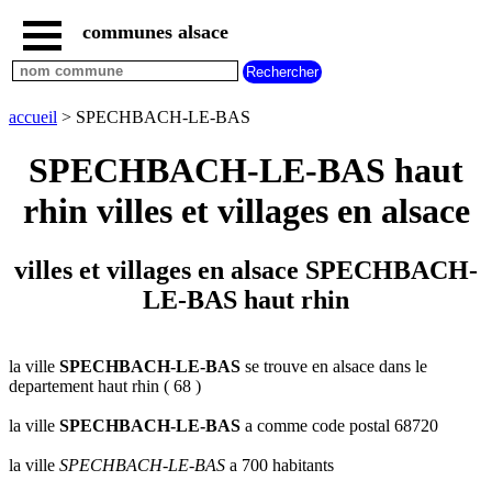
communes alsace
accueil
villes
bas
rhin
accueil
> SPECHBACH-LE-BAS
commencant
par
SPECHBACH-LE-BAS haut
A
B
C
D
E
F
G
rhin villes et villages en alsace
H
I
J
K
L
M
N
O
P
Q
R
S
T
U
villes et villages en alsace SPECHBACH-
V
W
X
Y
Z
LE-BAS haut rhin
villes
haut
rhin
commencant
par
la ville
SPECHBACH-LE-BAS
se trouve en alsace dans le
departement haut rhin ( 68 )
A
B
C
D
E
F
G
H
I
J
K
L
M
N
la ville
SPECHBACH-LE-BAS
a comme code postal 68720
O
P
Q
R
S
T
U
la ville
SPECHBACH-LE-BAS
a 700 habitants
V
W
X
Y
Z