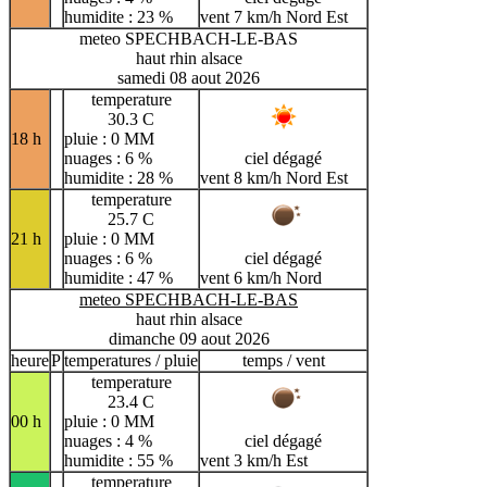
humidite : 23 %
vent 7 km/h Nord Est
meteo SPECHBACH-LE-BAS
haut rhin alsace
samedi 08 aout 2026
temperature
30.3 C
18 h
pluie : 0 MM
nuages : 6 %
ciel dégagé
humidite : 28 %
vent 8 km/h Nord Est
temperature
25.7 C
21 h
pluie : 0 MM
nuages : 6 %
ciel dégagé
humidite : 47 %
vent 6 km/h Nord
meteo SPECHBACH-LE-BAS
haut rhin alsace
dimanche 09 aout 2026
heure
P
temperatures / pluie
temps / vent
temperature
23.4 C
00 h
pluie : 0 MM
nuages : 4 %
ciel dégagé
humidite : 55 %
vent 3 km/h Est
temperature