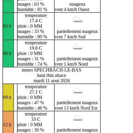
nuages : 63 %
nuageux
humidite : 81 %
vent 4 km/h Ouest
temperature
17.4 C
03 h
pluie : 0 MM
nuages : 33 %
partiellement nuageux
humidite : 80 %
vent 7 km/h Sud
temperature
19.6 C
06 h
pluie : 0 MM
nuages : 31 %
partiellement nuageux
humidite : 74 %
vent 1 km/h Nord
meteo SPECHBACH-LE-BAS
haut rhin alsace
mardi 11 aout 2026
temperature
27.1 C
09 h
pluie : 0 MM
nuages : 47 %
partiellement nuageux
humidite : 46 %
vent 13 km/h Nord Est
temperature
33 C
12 h
pluie : 0 MM
nuages : 30 %
partiellement nuageux