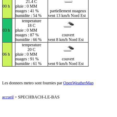
21.4 C
00 h
pluie : 0 MM
nuages : 41 %
partiellement nuageux
humidite : 54 %
vent 13 km/h Nord Est
temperature
18 C
03 h
pluie : 0 MM
nuages : 87 %
couvert
humidite : 66 %
vent 8 km/h Nord Est
temperature
20 C
06 h
pluie : 0 MM
nuages : 91 %
couvert
humidite : 61 %
vent 9 km/h Nord Est
Les donnees meteo sont fournies par
OpenWeatherMap
accueil
> SPECHBACH-LE-BAS